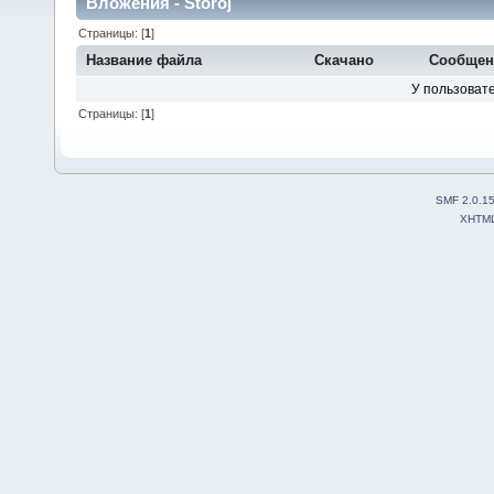
Вложения - Storoj
Страницы: [
1
]
Название файла
Скачано
Сообщен
У пользовате
Страницы: [
1
]
SMF 2.0.1
XHTM