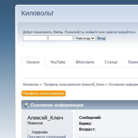
Киловольт
Добро пожаловать,
Гость
. Пожалуйста,
войдите
или
зарегистрируйтесь
.
Начало
YouTube
ВКонтакте
Статьи
Поис
Киловольт
»
Профиль пользователя Алексей_Ключ
»
Основная информ
Профиль пользователя
Основная информация
Алексей_Ключ 
Сообщений:
Новичок
Карма:
Возраст:
Оффлайн
Просмотр сообщений