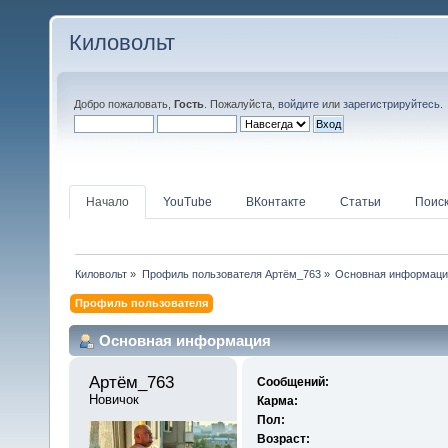
Киловольт
Добро пожаловать,
Гость
. Пожалуйста,
войдите
или
зарегистрируйтесь
.
Начало
YouTube
ВКонтакте
Статьи
Поис
Киловольт
»
Профиль пользователя Артём_763
»
Основная информаци
Профиль пользователя
Основная информация
Артём_763 
Сообщений:
Новичок
Карма:
Пол:
Возраст: