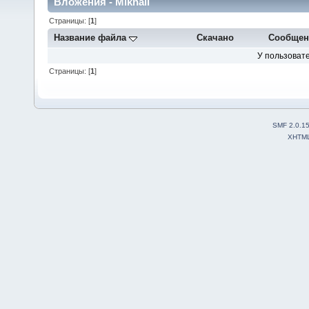
Вложения - Mikhail
Страницы: [
1
]
Название файла
Скачано
Сообщен
У пользовате
Страницы: [
1
]
SMF 2.0.1
XHTM