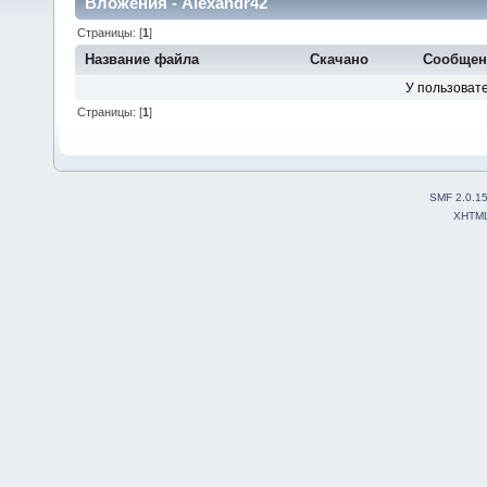
Вложения - Alexandr42
Страницы: [
1
]
Название файла
Скачано
Сообщен
У пользовате
Страницы: [
1
]
SMF 2.0.1
XHTM