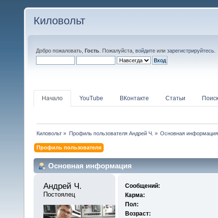
Киловольт
Добро пожаловать,
Гость
. Пожалуйста,
войдите
или
зарегистрируйтесь
.
Начало
YouTube
ВКонтакте
Статьи
Поис
Киловольт
»
Профиль пользователя Андрей Ч.
»
Основная информация
Профиль пользователя
Основная информация
Андрей Ч. 
Сообщений:
Постоялец
Карма:
Пол:
Возраст: