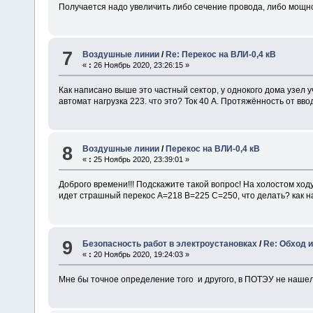
Получается надо увеличить либо сечение провода, либо мощн
7
Воздушные линии
/
Re: Перекос на ВЛИ-0,4 кВ
«
:
26 Ноябрь 2020, 23:26:15 »
Как написано выше это частный сектор, у однокого дома узел 
автомат нагрузка 223. что это? Ток 40 А. Протяжённость от в
8
Воздушные линии
/
Перекос на ВЛИ-0,4 кВ
«
:
25 Ноябрь 2020, 23:39:01 »
Доброго времени!!! Подскажите такой вопрос! На холостом ходу
идет страшный перекос А=218 В=225 С=250, что делать? как н
9
Безопасность работ в электроустановках
/
Re: Обход 
«
:
20 Ноябрь 2020, 19:24:03 »
Мне бы точное определение того и другого, в ПОТЭУ не нашел