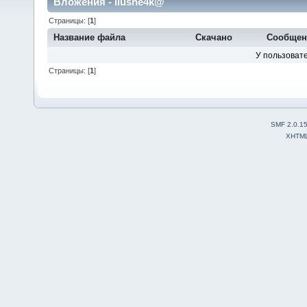
Вложения - ilushe4k@
Страницы: [
1
]
Название файла
Скачано
Сообще
У пользовате
Страницы: [
1
]
SMF 2.0.1
XHTM