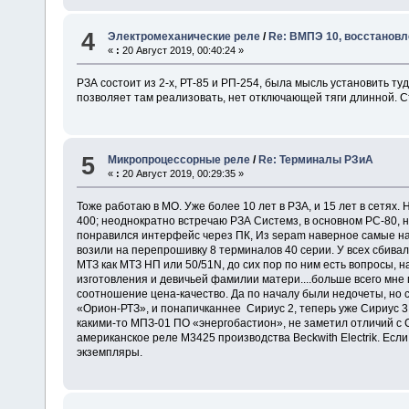
4
Электромеханические реле
/
Re: ВМПЭ 10, восстановл
«
:
20 Август 2019, 00:40:24 »
РЗА состоит из 2-х, РТ-85 и РП-254, была мысль установить т
позволяет там реализовать, нет отключающей тяги длинной. 
5
Микропроцессорные реле
/
Re: Терминалы РЗиА
«
:
20 Август 2019, 00:29:35 »
Тоже работаю в МО. Уже более 10 лет в РЗА, и 15 лет в сетях. Н
400; неоднократно встречаю РЗА Системз, в основном РС-80, н
понравился интерфейс через ПК, Из sepam наверное самые наде
возили на перепрошивку 8 терминалов 40 серии. У всех сбивал
МТЗ как МТЗ НП или 50/51N, до сих пор по ним есть вопросы, 
изготовления и девичьей фамилии матери....больше всего мне
соотношение цена-качество. Да по началу были недочеты, но с
«Орион-РТЗ», и понапичканнее Сириус 2, теперь уже Сириус 3
какими-то МПЗ-01 ПО «энергобастион», не заметил отличий с 
американское реле М3425 производства Beckwith Electrik. Если
экземпляры.