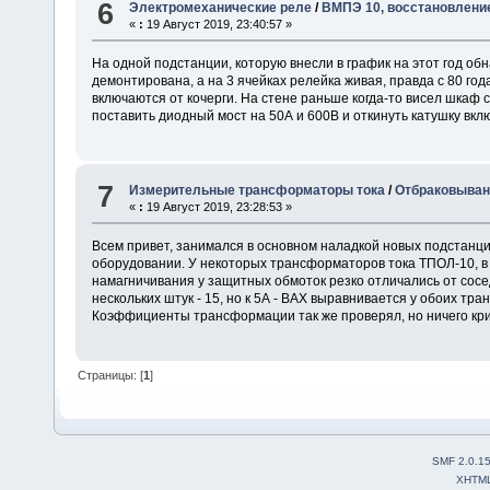
6
Электромеханические реле
/
ВМПЭ 10, восстановление
«
:
19 Август 2019, 23:40:57 »
На одной подстанции, которую внесли в график на этот год об
демонтирована, а на 3 ячейках релейка живая, правда с 80 г
включаются от кочерги. На стене раньше когда-то висел шкаф с
поставить диодный мост на 50А и 600В и откинуть катушку вкл
7
Измерительные трансформаторы тока
/
Отбраковыван
«
:
19 Август 2019, 23:28:53 »
Всем привет, занимался в основном наладкой новых подстанц
оборудовании. У некоторых трансформаторов тока ТПОЛ-10, в
намагничивания у защитных обмоток резко отличались от сосед
нескольких штук - 15, но к 5А - ВАХ выравнивается у обоих 
Коэффициенты трансформации так же проверял, но ничего кри
Страницы: [
1
]
SMF 2.0.1
XHTM