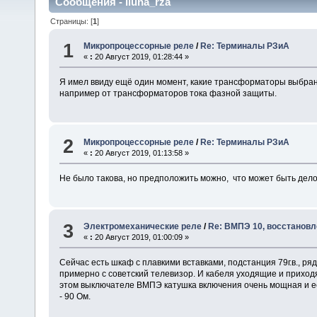
Сообщения - Iluha_rza
Страницы: [
1
]
1
Микропроцессорные реле
/
Re: Терминалы РЗиА
«
:
20 Август 2019, 01:28:44 »
Я имел ввиду ещё один момент, какие трансформаторы выбраны
например от трансформаторов тока фазной защиты.
2
Микропроцессорные реле
/
Re: Терминалы РЗиА
«
:
20 Август 2019, 01:13:58 »
Не было такова, но предположить можно, что может быть дело в
3
Электромеханические реле
/
Re: ВМПЭ 10, восстановл
«
:
20 Август 2019, 01:00:09 »
Сейчас есть шкаф с плавкими вставками, подстанция 79г.в., р
примерно с советский телевизор. И кабеля уходящие и приход
этом выключателе ВМПЭ катушка включения очень мощная и её
- 90 Ом.