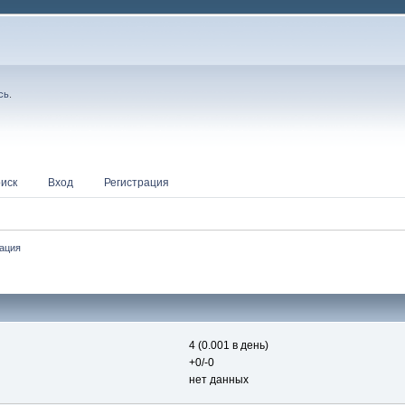
сь
.
иск
Вход
Регистрация
ация
4 (0.001 в день)
+0/-0
нет данных