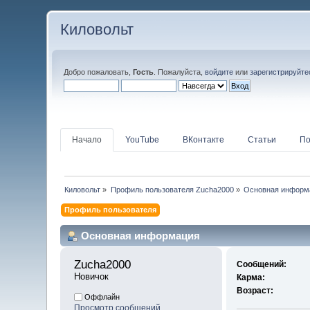
Киловольт
Добро пожаловать,
Гость
. Пожалуйста,
войдите
или
зарегистрируйте
Начало
YouTube
ВКонтакте
Статьи
По
Киловольт
»
Профиль пользователя Zucha2000
»
Основная информ
Профиль пользователя
Основная информация
Zucha2000 
Сообщений:
Новичок
Карма:
Возраст:
Оффлайн
Просмотр сообщений