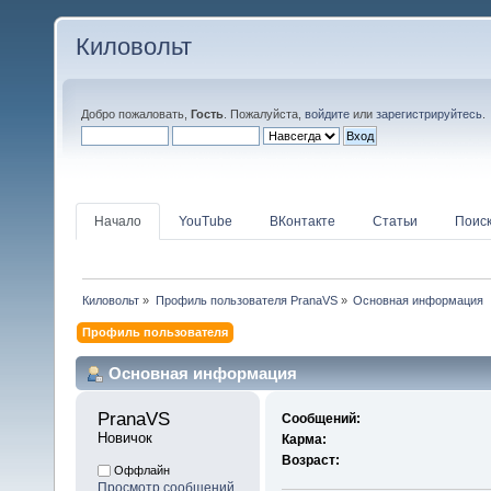
Киловольт
Добро пожаловать,
Гость
. Пожалуйста,
войдите
или
зарегистрируйтесь
.
Начало
YouTube
ВКонтакте
Статьи
Поис
Киловольт
»
Профиль пользователя PranaVS
»
Основная информация
Профиль пользователя
Основная информация
PranaVS 
Сообщений:
Новичок
Карма:
Возраст:
Оффлайн
Просмотр сообщений