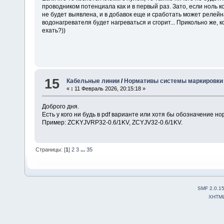
проводником потенциала как и в первый раз. Зато, если ноль к
не будет выявлена, и в добавок еще и сработать может релейна
водонагревателя будет нагреваться и сгорит... Прикольно же, 
ехать?))
15
Кабельные линии
/
Нормативы системы маркировки 
«
:
11 Февраль 2026, 20:15:18 »
Доброго дня.
Есть у кого ни будь в pdf варианте или хотя бы обозначение н
Пример: ZCKYJVRP32-0.6/1KV, ZCYJV32-0.6/1KV.
Страницы: [
1
]
2
3
...
35
SMF 2.0.1
XHTM