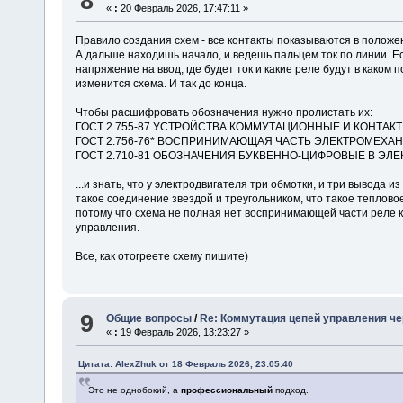
8
«
:
20 Февраль 2026, 17:47:11 »
Правило создания схем - все контакты показываются в положен
А дальше находишь начало, и ведешь пальцем ток по линии. Ес
напряжение на ввод, где будет ток и какие реле будут в каком 
изменится схема. И так до конца.
Чтобы расшифровать обозначения нужно пролистать их:
ГОСТ 2.755-87 УСТРОЙСТВА КОММУТАЦИОННЫЕ И КОНТА
ГОСТ 2.756-76* ВОСПРИНИМАЮЩАЯ ЧАСТЬ ЭЛЕКТРОМЕХА
ГОСТ 2.710-81 ОБОЗНАЧЕНИЯ БУКВЕННО-ЦИФРОВЫЕ В ЭЛ
...и знать, что у электродвигателя три обмотки, и три вывода из
такое соединение звездой и треугольником, что такое тепловое
потому что схема не полная нет воспринимающей части реле 
управления.
Все, как отогреете схему пишите)
9
Общие вопросы
/
Re: Коммутация цепей управления че
«
:
19 Февраль 2026, 13:23:27 »
Цитата: AlexZhuk от 18 Февраль 2026, 23:05:40
Это не однобокий, а
профессиональный
подход.