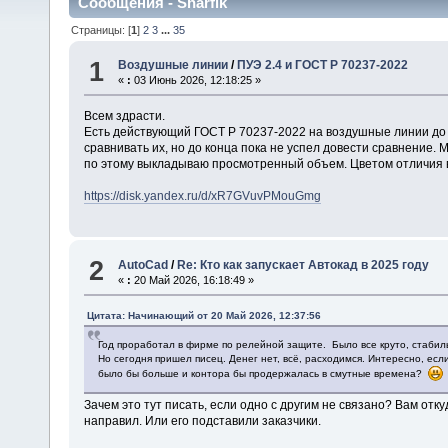
Сообщения - Sharfik
Страницы: [
1
]
2
3
...
35
1
Воздушные линии
/
ПУЭ 2.4 и ГОСТ Р 70237-2022
«
:
03 Июнь 2026, 12:18:25 »
Всем здрасти.
Есть действующий ГОСТ Р 70237-2022 на воздушные линии до 1к
сравнивать их, но до конца пока не успел довести сравнение.
по этому выкладываю просмотренный объем. Цветом отличия в 
https://disk.yandex.ru/d/xR7GVuvPMouGmg
2
AutoCad
/
Re: Кто как запускает Автокад в 2025 году
«
:
20 Май 2026, 16:18:49 »
Цитата: Начинающий от 20 Май 2026, 12:37:56
Год проработал в фирме по релейной защите. Было все круто, стабил
Но сегодня пришел писец. Денег нет, всё, расходимся. Интересно, есл
было бы больше и контора бы продержалась в смутные времена?
Зачем это тут писать, если одно с другим не связано? Вам отку
направил. Или его подставили заказчики.