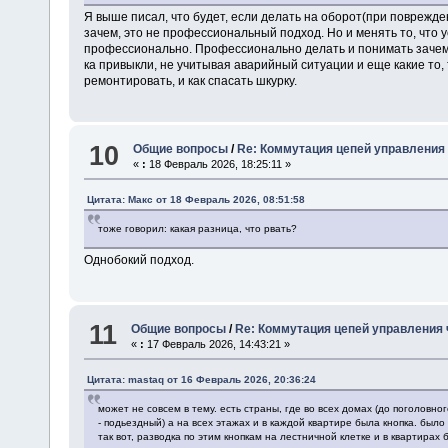
Я выше писал, что будет, если делать на оборот(при поврежде
зачем, это не профессиональный подход. Но и менять то, что 
профессионально. Профессионально делать и понимать зачем 
ка привыкли, не учитывая аварийный ситуации и еще какие то, т
ремонтировать, и как спасать шкурку.
10
Общие вопросы
/
Re: Коммутация цепей управления 
«
:
18 Февраль 2026, 18:25:11 »
Цитата: Макс от 18 Февраль 2026, 08:51:58
тоже говорил: какая разница, что рвать?
Однобокий подход.
11
Общие вопросы
/
Re: Коммутация цепей управления 
«
:
17 Февраль 2026, 14:43:21 »
Цитата: mastaq от 16 Февраль 2026, 20:36:24
может не совсем в тему. есть страны, где во всех домах (до поголовн
- подьездный) а на всех этажах и в каждой квартире была кнопка. был
так вот, разводка по этим кнопкам на лестничной клетке и в квартирах 