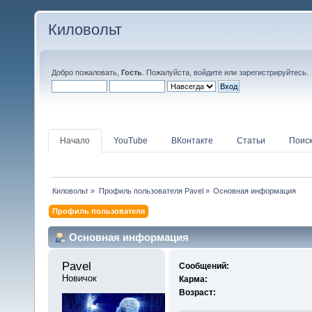
Киловольт
Добро пожаловать,
Гость
. Пожалуйста,
войдите
или
зарегистрируйтесь
.
Начало
YouTube
ВКонтакте
Статьи
Поис
Киловольт
»
Профиль пользователя Pavel
»
Основная информация
Профиль пользователя
Основная информация
Pavel 
Сообщений:
Новичок
Карма:
Возраст: