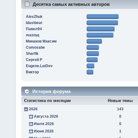
Десятка самых активных авторов
AlexZhuk
blastbeat
Павел94
mastaq
Минаков Максим
Comosabe
Sharfik
Сергей Р
Eugene.LatDev
Виктор
История форума
Статистика по месяцам
Новые темы
2026
143
Августа 2026
0
Июля 2026
0
Июня 2026
1