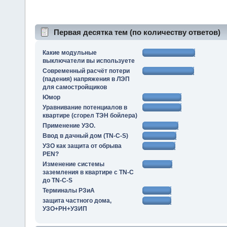
Первая десятка тем (по количеству ответов)
Какие модульные
выключатели вы используете
Современный расчёт потери
(падения) напряжения в ЛЭП
для самостройщиков
Юмор
Уравнивание потенциалов в
квартире (сгорел ТЭН бойлера)
Применение УЗО.
Ввод в дачный дом (TN-C-S)
УЗО как защита от обрыва
PEN?
Изменение системы
заземления в квартире с TN-C
до TN-C-S
Терминалы РЗиА
защита частного дома,
УЗО+РН+УЗИП