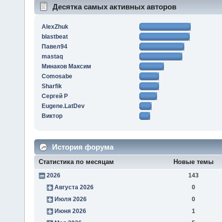
Десятка самых активных авторов
AlexZhuk
blastbeat
Павел94
mastaq
Минаков Максим
Comosabe
Sharfik
Сергей Р
Eugene.LatDev
Виктор
История форума
Статистика по месяцам
Новые темы
2026
143
Августа 2026
0
Июля 2026
0
Июня 2026
1