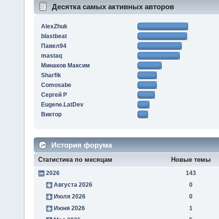
Десятка самых активных авторов
AlexZhuk
blastbeat
Павел94
mastaq
Минаков Максим
Sharfik
Comosabe
Сергей Р
Eugene.LatDev
Виктор
История форума
Статистика по месяцам
Новые темы
2026
143
Августа 2026
0
Июля 2026
0
Июня 2026
1