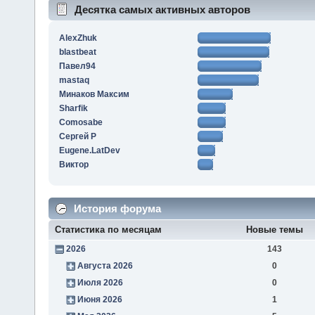
Десятка самых активных авторов
AlexZhuk
blastbeat
Павел94
mastaq
Минаков Максим
Sharfik
Comosabe
Сергей Р
Eugene.LatDev
Виктор
История форума
Статистика по месяцам
Новые темы
2026
143
Августа 2026
0
Июля 2026
0
Июня 2026
1