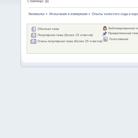
Страницы: [
1
]
Киловольт
»
Испытания и измерения
»
Опыты холостого хода и кор
Заблокированная т
Обычная тема
Прикрепленная тем
Популярная тема (более 15 ответов)
Голосование
Очень популярная тема (более 25 ответов)