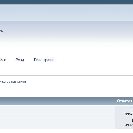
сь
.
иск
Вход
Регистрация
откого замыкания
Ответов
6467
4337