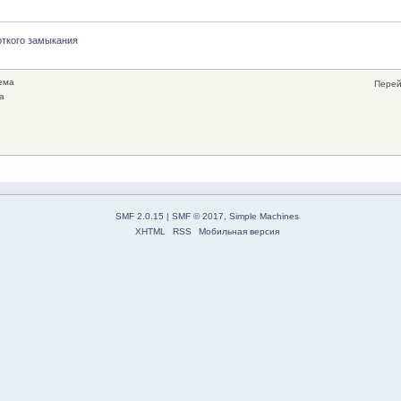
откого замыкания
ема
Перей
а
SMF 2.0.15
|
SMF © 2017
,
Simple Machines
XHTML
RSS
Мобильная версия