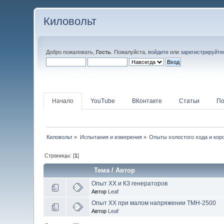
Киловольт
Добро пожаловать,
Гость
. Пожалуйста,
войдите
или
зарегистрируйте
Начало
YouTube
ВКонтакте
Статьи
По
Киловольт
»
Испытания и измерения
»
Опыты холостого хода и кор
Страницы: [
1
]
Тема
/
Автор
Опыт ХХ и КЗ генераторов
Автор
Leaf
Опыт ХХ при малом напряжении ТМН-2500
Автор
Leaf