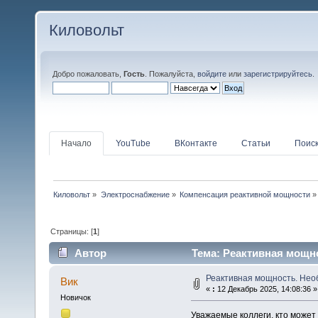
Киловольт
Добро пожаловать,
Гость
. Пожалуйста,
войдите
или
зарегистрируйтесь
.
Начало
YouTube
ВКонтакте
Статьи
Поис
Киловольт
»
Электроснабжение
»
Компенсация реактивной мощности
»
Страницы: [
1
]
Автор
Тема: Реактивная мощно
Реактивная мощность. Нео
Вик
«
:
12 Декабрь 2025, 14:08:36 »
Новичок
Уважаемые коллеги, кто може