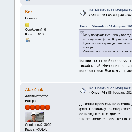
Re: Реактивная мощность
Вик
«
Ответ #5 :
05 Февраль 2026
Новичок
Цитата: VinArch от 04 Февраль 202
Сообщений: 6
Карма: +0/-0
Могу предположить, что у вас где
перепутаной фазы. В принципе, п
Нужно отдать провода, заново их 
муторно
Отпишитесь, как что накопаете, 
Конкретно на этой опоре, уст
трехфазный. Идут они правда 
пересекаются. Все ведь пытают
Re: Реактивная мощность
AlexZhuk
«
Ответ #6 :
06 Февраль 2026
Администратор
Ветеран
До конца проблему не осознал, 
факт. Поскольку ток опережае
ее назад в сеть отдаете.
Что же касается собственно вел
Сообщений: 3029
Карма: +301/-5