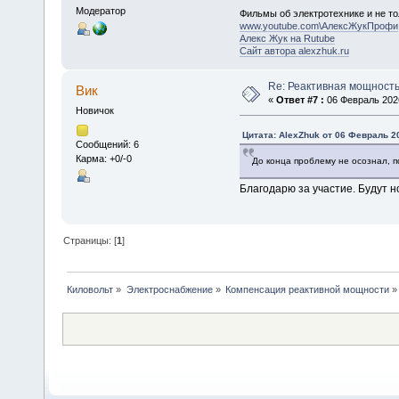
Модератор
Фильмы об электротехнике и не то
www.youtube.com\АлексЖукПрофи
Алекс Жук на Rutube
Сайт автора alexzhuk.ru
Re: Реактивная мощность
Вик
«
Ответ #7 :
06 Февраль 2026
Новичок
Цитата: AlexZhuk от 06 Февраль 20
Сообщений: 6
Карма: +0/-0
До конца проблему не осознал, п
Благодарю за участие. Будут н
Страницы: [
1
]
Киловольт
»
Электроснабжение
»
Компенсация реактивной мощности
»