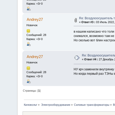
Карма: +3/-0
Re: Воздухоосушитель 
Andrey27
«
Ответ #3 :
03 Июль 2022, 
Новичок
в нашем написано что толи 
Сообщений: 28
снижался, возможно там не 
Карма: +3/-0
Но сколько вот блин настро
Re: Воздухоосушител
Andrey27
«
Ответ #4 :
27 Декабрь 2
Новичок
НУ крч заменили внутрянку 
Сообщений: 28
Но когда первый раз ТЭНы в
Карма: +3/-0
Страницы: [
1
]
Киловольт
»
Электрооборудование
»
Силовые трансформаторы
»
В