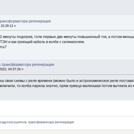
трансформатора регенерация
15:28:12 »
2 минуты подогрев, толи первые две минуты повышенный ток, а потом меньше
ТЭН и как греющий кабель в колбе с силикагелем.
ить?
ь трансформатора регенерация
022, 04:37:26 »
на свою схемы с реле времени (можно было и астрономическое реле поставить)
ключили, то колба парила знатно, прям лужеца маленькая потом вытекла из 
оздухоосушитель трансформатора регенерация