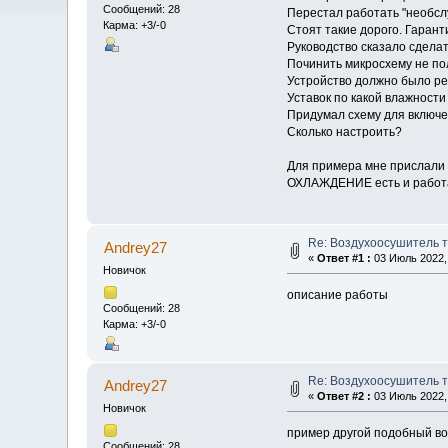
Сообщений: 28
Перестал работать "необсл
Карма: +3/-0
Стоят такие дорого. Гарант
Руководство сказало сделат
Починить микросхему не по
Устройство должно было ре
Уставок по какой влажности
Придумал схему для включе
Сколько настроить?
Для примера мне прислали 
ОХЛАЖДЕНИЕ есть и работа 3
Re: Воздухоосушитель 
Andrey27
«
Ответ #1 :
03 Июль 2022, 
Новичок
описание работы
Сообщений: 28
Карма: +3/-0
Re: Воздухоосушитель 
Andrey27
«
Ответ #2 :
03 Июль 2022, 
Новичок
пример другой подобный в
Сообщений: 28