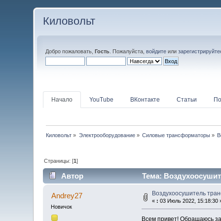
Киловольт
Добро пожаловать,
Гость
. Пожалуйста,
войдите
или
зарегистрируйте
Начало
YouTube
ВКонтакте
Статьи
По
Киловольт
»
Электрооборудование
»
Силовые трансформаторы
»
В
Страницы: [
1
]
Автор
Тема: Воздухоосушит
Воздухоосушитель тра
Andrey27
«
:
03 Июль 2022, 15:18:30 
Новичок
Всем привет! Обращаюсь за