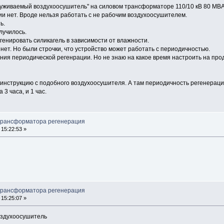
уживаемый воздухоосушитель" на силовом трансформаторе 110/10 кВ 80 МВА
ии нет. Вроде нельзя работать с не рабочим воздухоосушителем.
ь.
лучилось.
генировать силикагель в зависимости от влажности.
 нет. Но были строчки, что устройство может работать с периодичностью.
ния периодической регенрации. Но не знаю на какое время настроить на про
инструкцию с подобного воздухоосушителя. А там периодичность регенерации
 часа, и 1 час.
трансформатора регенерация
15:22:53 »
трансформатора регенерация
15:25:07 »
оздухоосушитель