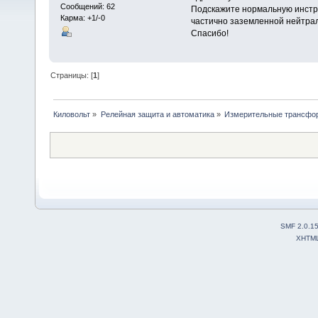
Сообщений: 62
Подскажите нормальную инстру
Карма: +1/-0
частично заземленной нейтраль
Спасибо!
Страницы: [
1
]
Киловольт
»
Релейная защита и автоматика
»
Измерительные трансфо
SMF 2.0.1
XHTM