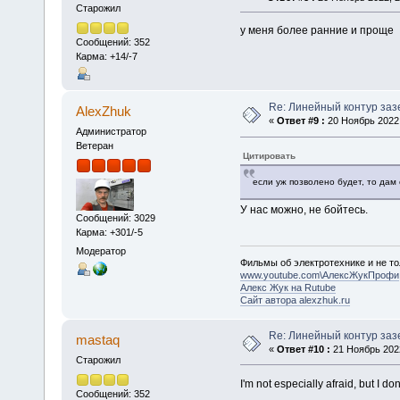
Старожил
у меня более ранние и проще
Сообщений: 352
Карма: +14/-7
Re: Линейный контур за
AlexZhuk
«
Ответ #9 :
20 Ноябрь 2022,
Администратор
Ветеран
Цитировать
если уж позволено будет, то дам
У нас можно, не бойтесь.
Сообщений: 3029
Карма: +301/-5
Модератор
Фильмы об электротехнике и не то
www.youtube.com\АлексЖукПрофи
Алекс Жук на Rutube
Сайт автора alexzhuk.ru
Re: Линейный контур за
mastaq
«
Ответ #10 :
21 Ноябрь 2022
Старожил
I'm not especially afraid, but I do
Сообщений: 352