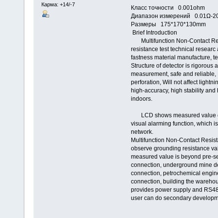
Карма: +14/-7
Класс точности 0.001ohm
Диапазон измерений 0.01Ω-2
Размеры 175*170*130mm
Brief Introduction
Multifunction Non-Contact Resi
resistance test technical resear
fastness material manufacture, te
Structure of detector is rigorous 
measurement, safe and reliable, E
perforation, Will not affect light
high-accuracy, high stability and
indoors.
LCD shows measured value direct
visual alarming function, which i
network.
Multifunction Non-Contact Resist
observe grounding resistance value
measured value is beyond pre-set 
connection, underground mine de
connection, petrochemical engine
connection, building the warehou
provides power supply and RS48
user can do secondary developm