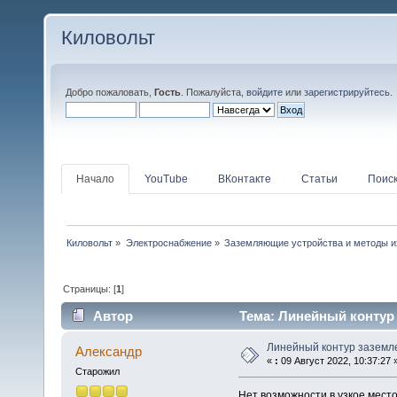
Киловольт
Добро пожаловать,
Гость
. Пожалуйста,
войдите
или
зарегистрируйтесь
.
Начало
YouTube
ВКонтакте
Статьи
Поис
Киловольт
»
Электроснабжение
»
Заземляющие устройства и методы и
Страницы: [
1
]
Автор
Тема: Линейный контур 
Линейный контур заземл
Алексaндр
«
:
09 Август 2022, 10:37:27 
Старожил
Нет возможности в узкое мест