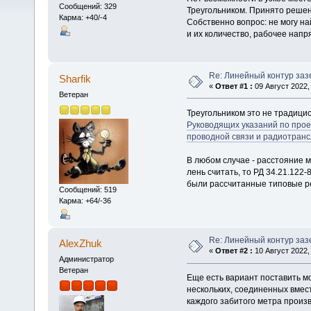
Сообщений: 329
Треугольником. Принято решен
Карма: +40/-4
Собственно вопрос: не могу н
и их количество, рабочее нап
Re: Линейный контур за
Sharfik
«
Ответ #1 :
09 Август 2022, 
Ветеран
Треугольником это не традицио
Руководящих указаний по прое
проводной связи и радиотран
В любом случае - расстояние 
лень считать, то РД 34.21.122
были рассчитанные типовые р
Сообщений: 519
Карма: +64/-36
Re: Линейный контур за
AlexZhuk
«
Ответ #2 :
10 Август 2022, 
Администратор
Ветеран
Еще есть вариант поставить м
нескольких, соединенных вмес
каждого забитого метра произ