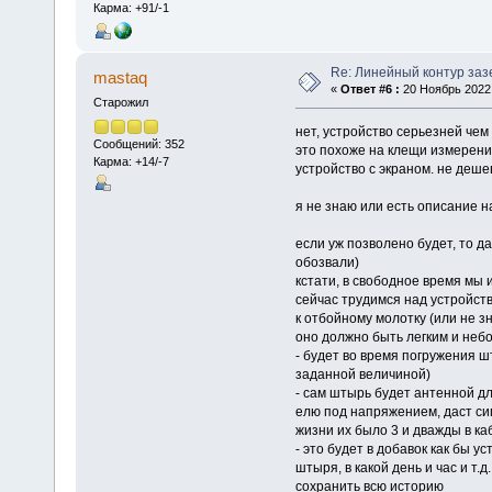
Карма: +91/-1
Re: Линейный контур за
mastaq
«
Ответ #6 :
20 Ноябрь 2022,
Старожил
нет, устройство серьезней че
Сообщений: 352
это похоже на клещи измерен
Карма: +14/-7
устройство с экраном. не дешев
я не знаю или есть описание н
если уж позволено будет, то д
обозвали)
кстати, в свободное время мы 
сейчас трудимся над устройств
к отбойному молотку (или не з
оно должно быть легким и неб
- будет во время погружения ш
заданной величиной)
- сам штырь будет антенной д
елю под напряжением, даст си
жизни их было 3 и дважды в ка
- это будет в добавок как бы 
штыря, в какой день и час и т.
сохранить всю историю