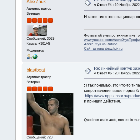
Re: Линейный контур за
AlexZhuk
«
Ответ #4 :
19 Ноябрь 2022,
Администратор
Ветеран
И каков тип этого стационарно
Фильмы об электротехнике и не то
Сообщений: 3029
www.youtube.com\АлексЖукПрофи
Карма: +301/-5
Алекс Жук на Rutube
Сайт автора alexzhuk.ru
Модератор
Re: Линейный контур за
blastbeat
«
Ответ #5 :
20 Ноябрь 2022,
Администратор
Ветеран
Я так понимаю, это что-то тип
сопротивления выше нормы бло
https://www.nppsensor.ru/product
и принцип действия.
Quod non est in actis, non est in mu
Сообщений: 723