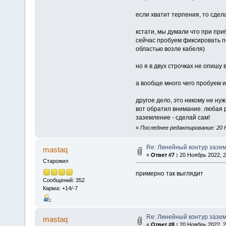
если хватит терпения, то сдел
кстати, мы думали что при пр
сейчас пробуем фиксировать 
областью возле кабеля)
но я в двух строчках не опишу 
а вообще много чего пробуем 
другое дело, это никому не ну
вот обратил внимание. любая 
заземление - сделай сам!
«
Последнее редактирование: 20 Н
Re: Линейный контур зазе
mastaq
«
Ответ #7 :
20 Ноябрь 2022, 2
Старожил
примерно так выглядит
Сообщений: 352
Карма: +14/-7
Re: Линейный контур зазе
mastaq
«
Ответ #8 :
20 Ноябрь 2022, 2