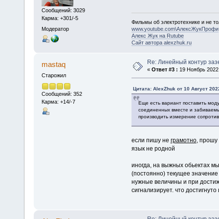
Сообщений: 3029
Карма: +301/-5
Фильмы об электротехнике и не то
Модератор
www.youtube.com\АлексЖукПрофи
Алекс Жук на Rutube
Сайт автора alexzhuk.ru
Re: Линейный контур за
mastaq
«
Ответ #3 :
19 Ноябрь 2022,
Старожил
Цитата: AlexZhuk от 10 Август 2022
Сообщений: 352
Карма: +14/-7
Еще есть вариант поставить мод
соединенных вместе и забиваемы
производить измерение сопротив
если пишу не
грамотно
, прошу
язык не родной
иногда, на выжных обьектах м
(постоянно) текущее значение
нужные величины и при достиж
сигнализирует. что достигнуто