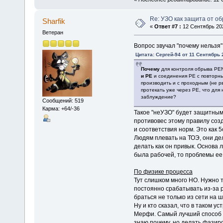
Re: УЗО как защита от о
Sharfik
«
Ответ #7 :
12 Сентябрь 202
Ветеран
Вопрос звучал "почему нельзя"
Цитата: Сергей-94 от 11 Сентябрь 
Почему
для контроля обрыва P
и PE
и соединения PE с повторны
производить и с проходным (не р
протекать уже через PE, что для
заблуждение?
Сообщений: 519
Карма: +64/-36
Такое "неУЗО" будет защитным 
противовес этому правилу соз
и соответствия норм. Это как 
Людям плевать на ТОЭ, они де
делать как он привык. Основа
была рабочей, то проблемы ее
По физике процесса
Тут слишком много НО. Нужно т
постоянно срабатывать из-за 
браться не только из сети на ш
Ну и кто сказал, что в таком у
Мерфи. Самый лучший способ з
знаю почему, но делать фазиро