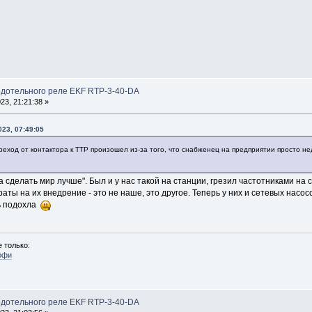
рдотельного реле EKF RTP-3-40-DA
3, 21:21:38 »
023, 07:49:05
ереход от контактора к ТТР произошел из-за того, что снабженец на предприятии просто не
 сделать мир лучше". Был и у нас такой на станции, грезил частотниками на 
ты на их внедрение - это не наше, это другое. Теперь у них и сетевых насосо
ь подохла
 только:
офи
рдотельного реле EKF RTP-3-40-DA