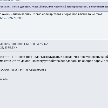
ктроникой, можно добавить плавный пуск, или частотный преобразователь, в последнем вс
о очень наивно верить. Только если щитовая сборка под ключ и то не факт.
tch?v=p63sZqn3tLU
.
рдотельного реле EKF RTP-3-40-DA
3, 13:58:13 »
ло это ТТР. После трёх недель эксплуатации сдохло. Что послужило причино
 может и что-то другое. По итогу устройство переделали на обогрев паром,
2 Июнь 2023, 14:01:41 от blastbeat
»
n mundo