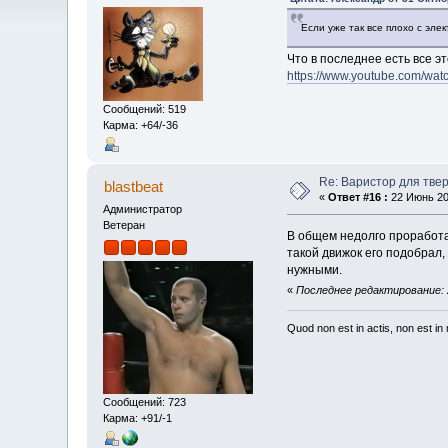
Если уже так все плохо с эле
Что в последнее есть все эт
https://www.youtube.com/wa
Сообщений: 519
Карма: +64/-36
Re: Варистор для тве
blastbeat
«
Ответ #16 :
22 Июнь 202
Администратор
Ветеран
В общем недолго проработа
такой движок его подобрал,
нужными.
«
Последнее редактирование: 2
Quod non est in actis, non est i
Сообщений: 723
Карма: +91/-1