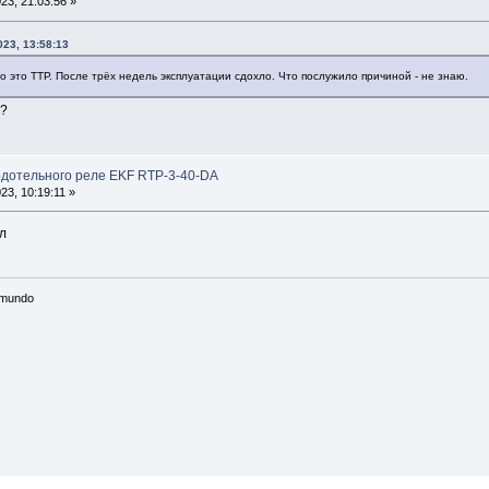
3, 21:03:56 »
023, 13:58:13
 это ТТР. После трёх недель эксплуатации сдохло. Что послужило причиной - не знаю.
н?
рдотельного реле EKF RTP-3-40-DA
3, 10:19:11 »
л
n mundo