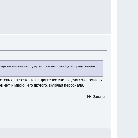
доразвитый какой-то. Держится только потому, что родственник
сетевых насосах. На напряжение 6кВ. В целях экономии. А
в нет, и много чего другого, включая персонала.
Записан