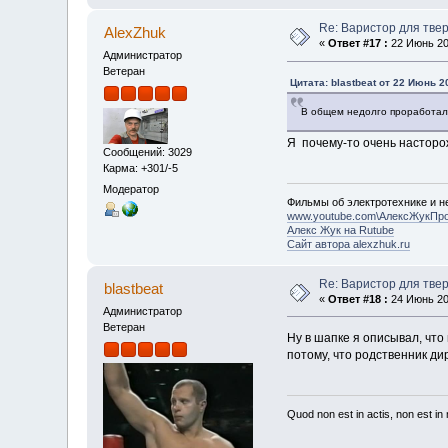
Re: Варистор для тве
AlexZhuk
«
Ответ #17 :
22 Июнь 202
Администратор
Ветеран
Цитата: blastbeat от 22 Июнь 2
В общем недолго проработало
Я почему-то очень насторо
Сообщений: 3029
Карма: +301/-5
Модератор
Фильмы об электротехнике и не
www.youtube.com\АлексЖукПр
Алекс Жук на Rutube
Сайт автора alexzhuk.ru
Re: Варистор для тве
blastbeat
«
Ответ #18 :
24 Июнь 202
Администратор
Ветеран
Ну в шапке я описывал, что
потому, что родственник ди
Quod non est in actis, non est i