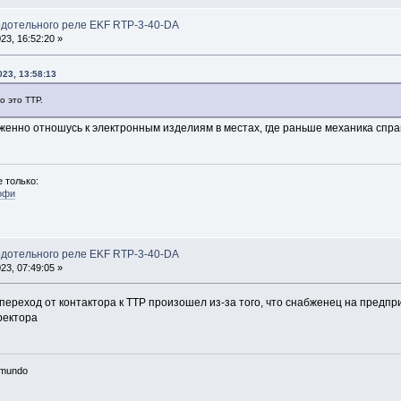
рдотельного реле EKF RTP-3-40-DA
3, 16:52:20 »
023, 13:58:13
 это ТТР.
женно отношусь к электронным изделиям в местах, где раньше механика спра
 только:
офи
рдотельного реле EKF RTP-3-40-DA
3, 07:49:05 »
 переход от контактора к ТТР произошел из-за того, что снабженец на предп
ректора
n mundo