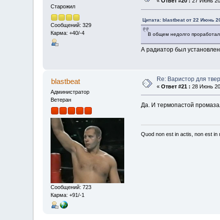
«
Ответ #20 :
27 Июнь 202
Старожил
Цитата: blastbeat от 22 Июнь 2
Сообщений: 329
Карма: +40/-4
В общем недолго проработало
А радиатор был установле
Re: Варистор для тве
blastbeat
«
Ответ #21 :
28 Июнь 202
Администратор
Ветеран
Да. И термопастой промаза
Quod non est in actis, non est i
Сообщений: 723
Карма: +91/-1