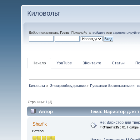
Киловольт
Добро пожаловать,
Гость
. Пожалуйста,
войдите
или
зарегистрируйте
Начало
YouTube
ВКонтакте
Статьи
По
Киловольт
»
Электрооборудование
»
Пускатели бесконтактные и тв
Страницы:
1
[
2
]
Автор
Тема: Варистор для т
Re: Варистор для тве
Sharfik
«
Ответ #15 :
01 Ноябрь 2
Ветеран
Цитата: Алексaндр от 31 Октяб