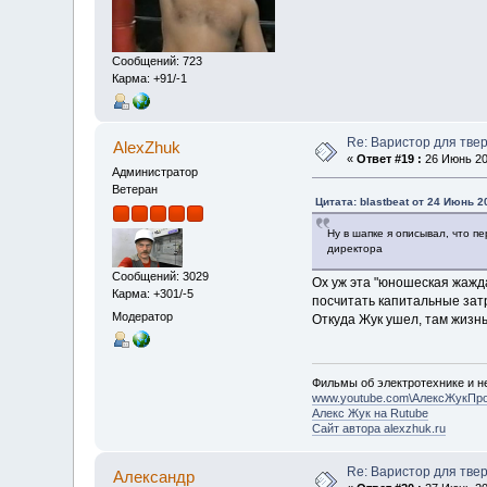
Сообщений: 723
Карма: +91/-1
Re: Варистор для тве
AlexZhuk
«
Ответ #19 :
26 Июнь 202
Администратор
Ветеран
Цитата: blastbeat от 24 Июнь 2
Ну в шапке я описывал, что п
директора
Сообщений: 3029
Ох уж эта "юношеская жажда
Карма: +301/-5
посчитать капитальные затра
Модератор
Откуда Жук ушел, там жизн
Фильмы об электротехнике и не
www.youtube.com\АлексЖукПр
Алекс Жук на Rutube
Сайт автора alexzhuk.ru
Re: Варистор для тве
Алексaндр