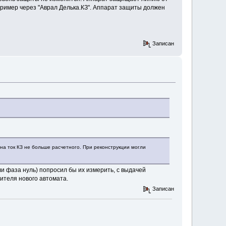
апример через "Аврал Делька.КЗ". Аппарат защиты должен
Записан
на ток КЗ не больше расчетного. При реконструкции могли
и фаза нуль) попросил бы их измерить, с выдачей
ителя нового автомата.
Записан