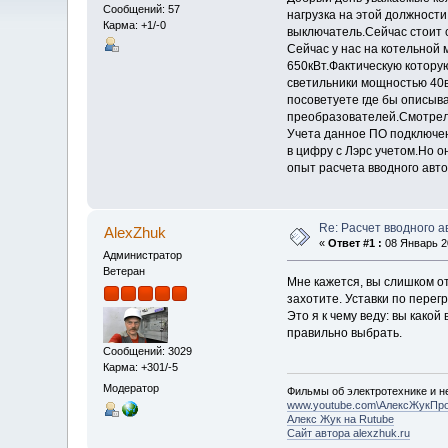
Сообщений: 57
нагрузка на этой должности
Карма: +1/-0
выключатель.Сейчас стоит
Сейчас у нас на котельной
650кВт.Фактическую которую
светильники мощностью 40в
посоветуете где бы описыва
преобразователей.Смотрел 
Учета данное ПО подключено
в цифру с Лэрс учетом.Но о
опыт расчета вводного авто
Re: Расчет вводного 
AlexZhuk
«
Ответ #1 :
08 Январь 20
Администратор
Ветеран
Мне кажется, вы слишком о
захотите. Уставки по перегр
Это я к чему веду: вы како
правильно выбрать.
Сообщений: 3029
Карма: +301/-5
Модератор
Фильмы об электротехнике и не
www.youtube.com\АлексЖукПр
Алекс Жук на Rutube
Сайт автора alexzhuk.ru