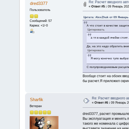
Re: Расчет вводного ав
dred3377
«
Ответ #5 :
09 Январь 2023
Пользователь
Цитата: AlexZhuk от 09 Январь 
Сообщений: 57
Карма: +1/-0
А что стоит в качестве защи
Цитировать
а тп в каждой ячейки стоят
Да, на это надо обратить вни
Цитировать
Я могу конечно тупо выбра
С полупроводниковым расцепи
Вообще стоит на обоих вво
бы расчет.Я приложил скрин
Re: Расчет вводного 
Sharfik
«
Ответ #6 :
09 Январь 20
Ветеран
dred3377, расчет промышле
Вы эксплуатация и менять 
такого же номинала с цифро
выставите значение на нем