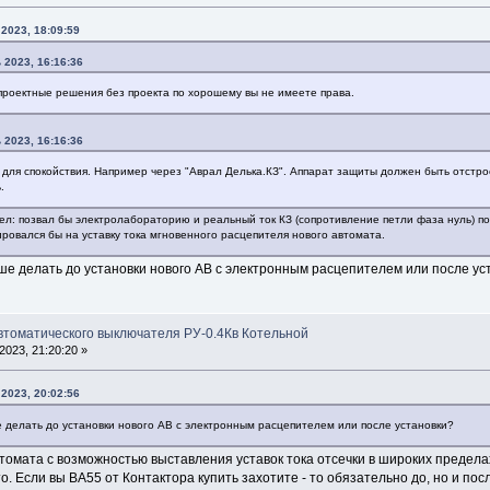
2023, 18:09:59
 2023, 16:16:36
проектные решения без проекта по хорошему вы не имеете права.
 2023, 16:16:36
 для спокойствия. Например через "Аврал Делька.КЗ". Аппарат защиты должен быть отстро
.
ел: позвал бы электролабораторию и реальный ток КЗ (сопротивление петли фаза нуль) по
ровался бы на уставку тока мгновенного расцепителя нового автомата.
ше делать до установки нового АВ с электронным расцепителем или после ус
автоматического выключателя РУ-0.4Кв Котельной
023, 21:20:20 »
2023, 20:02:56
 делать до установки нового АВ с электронным расцепителем или после установки?
втомата с возможностью выставления уставок тока отсечки в широких предел
то. Если вы ВА55 от Контактора купить захотите - то обязательно до, но и по