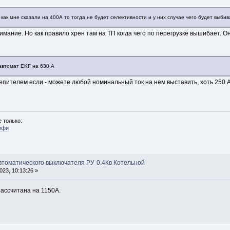
В как мне сказали на 400А то тогда не будет селективности и у них случае чего будет выбив
имание. Но как правило хрен там на ТП когда чего по перегрузке вышибает. Он
 автомат EKF на 630 А
пителем если - можете любой номинальный ток на нем выставить, хоть 250 А
 только:
офи
автоматического выключателя РУ-0.4Кв Котельной
23, 10:13:26 »
ассчитана на 1150А.