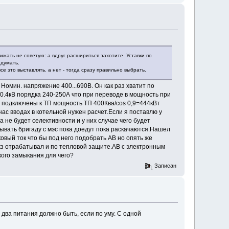
жать не советую: а вдруг расшириться захотите. Уставки по
одумать.
е это выставлять. а нет - тогда сразу правильно выбрать.
 Номин. напряжение 400...690В. Он как раз хватит по
-0.4кВ порядка 240-250А что при переводе в мощность при
 подключены к ТП мощность ТП 400Ква/cos 0,9=444кВт
нас вводах в котельной нужен расчет.Если я поставлю у
а не будет селективности и у них случае чего будет
зывать бригаду с мэс пока доедут пока раскачаются.Нашел
овый ток что бы под него подобрать АВ но опять же
 кз отрабатывал и по тепловой защите.АВ с электронным
кого замыкания для чего?
Записан
два питания должно быть, если по уму. С одной