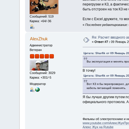
перегрузки и КЗ, а фактиче
быть отстроен на ток КЗ не
Сообщений: 519
Если с Excel дружите, то м
Карма: +64/-36
«
Последнее редактирование: 0
Re: Расчет вводного 
AlexZhuk
«
Ответ #7 :
09 Январь 20
Администратор
Ветеран
Цитата: Sharfik от 09 Январь 2
Вы эксплуатация и менять пр
В точку!
Сообщений: 3029
Цитата: Sharfik от 09 Январь 2
Карма: +301/-5
Модератор
Вот КЗ я бы перепроверил, д
кабель питающий поменять.
Я бы лучше другим путем п
официального протокола. А 
Фильмы об электротехнике и не
www.youtube.com\АлексЖукПр
Алекс Жук на Rutube