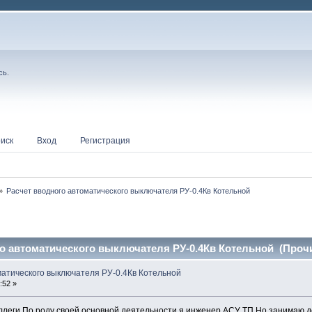
сь
.
иск
Вход
Регистрация
»
Расчет вводного автоматического выключателя РУ-0.4Кв Котельной
о автоматического выключателя РУ-0.4Кв Котельной (Прочи
матического выключателя РУ-0.4Кв Котельной
:52 »
леги.По роду своей основной деятельности я инженер АСУ ТП.Но занимаю д