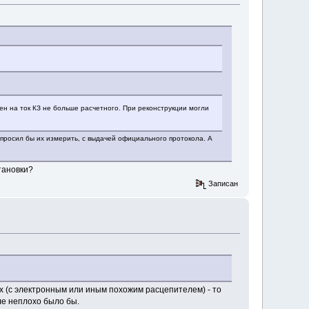
ен на ток КЗ не больше расчетного. При реконструкции могли
просил бы их измерить, с выдачей официального протокола. А
тановки?
Записан
ах (с электронным или иным похожим расцепителем) - то
сле неплохо было бы.