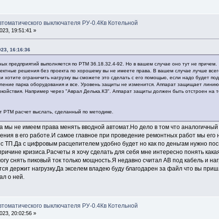
автоматического выключателя РУ-0.4Кв Котельной
23, 19:51:41 »
023, 16:16:36
ых предприятий выполняется по РТМ 36.18.32.4-92. Но в вашем случае оно тут не причем.
оектные решения без проекта по хорошему вы не имеете права. В вашем случае лучше всег
 хотите ограничить нагрузку вы сможете это сделать с его помощью, если надо будет под
ление парка оборудования и все. Уровень защиты не изменится. Аппарат защищает линию от
покойствия. Например через "Аврал Делька.КЗ". Аппарат защиты должен быть отстроен на т
ут РТМ расчет выслать, сделанный по методике.
а мы не имеем права менять вводной автомат.Но дело в том что аналогичный
нения в его работе.И самое главное при проведение ремонтных работ мы его 
 ТП.Да с цифровым расцепителем удобно будет но как по деньгам нужно посм
ричине кризиса.Расчеты я хочу сделать для себя мне интересно понять кака
могу снять пиковый ток только мощность.Я недавно считал АВ под кабель и наг
ется держит нагрузку.Да экселем владею буду благодарен за файл что вы при
ал о ней.
автоматического выключателя РУ-0.4Кв Котельной
23, 20:02:56 »