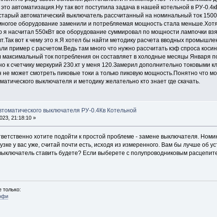
 это автоматизация.Ну так вот поступила задача в нашей котельной в РУ-0.4
 старый автоматический выключатель рассчитанный на номинальный ток 150
 многое оборудование заменили и потребляемая мощность стала меньше.Хотя
 я насчитал 550кВт все оборудование суммировал по мощности лампочки взял
т.Так вот к чему это я.Я хотел бы найти методику расчета вводных промышл
ли пример с расчетом.Ведь там много что нужно рассчитать кэф спроса косин
максимальный ток потребления он составляет в холодные месяцы Января п
 к счетчику меркурий 230.кт у меня 120.Замерил дополнительно токовыми кл
н не может смотреть пиковые токи а только пиковую мощность.Понятно что мо
матического выключателя и методику желательно кто знает где скачать.
автоматического выключателя РУ-0.4Кв Котельной
23, 21:18:10 »
тветственно хотите подойти к простой проблеме - замене выключателя. Номин
узке у вас уже, считай почти есть, исходя из измеренного. Вам бы лучше об у
й выключатель ставить будете? Если выберете с полупроводниковым расцепител
 только:
офи