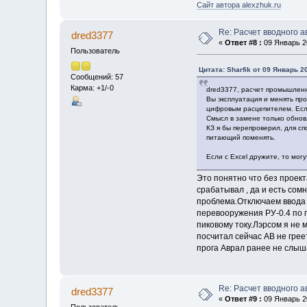
Сайт автора alexzhuk.ru
Re: Расчет вводного 
dred3377
«
Ответ #8 :
09 Январь 20
Пользователь
Цитата: Sharfik от 09 Январь 2
Сообщений: 57
Карма: +1/-0
dred3377, расчет промышленн
Вы эксплуатация и менять пр
цифровым расцепителем. Если
Смысл в замене только обнов
КЗ я бы перепроверил, для с
питающий поменять.
Если с Excel дружите, то мог
Это понятно что без проект
срабатывал , да и есть сом
проблема.Отключаем ввода с
перевооружения РУ-0.4 по п
пиковому току.Лэрсом я не 
посчитал сейчас АВ не гре
прога Аврал ранее не слыш
Re: Расчет вводного 
dred3377
«
Ответ #9 :
09 Январь 20