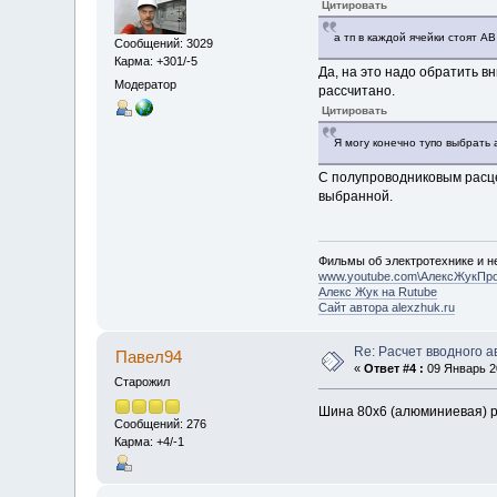
Цитировать
а тп в каждой ячейки стоят А
Сообщений: 3029
Карма: +301/-5
Да, на это надо обратить вн
Модератор
рассчитано.
Цитировать
Я могу конечно тупо выбрать
С полупроводниковым расце
выбранной.
Фильмы об электротехнике и не
www.youtube.com\АлексЖукПр
Алекс Жук на Rutube
Сайт автора alexzhuk.ru
Re: Расчет вводного 
Павел94
«
Ответ #4 :
09 Январь 20
Старожил
Шина 80х6 (алюминиевая) р
Сообщений: 276
Карма: +4/-1