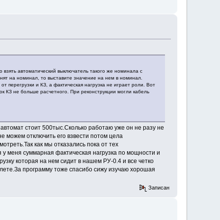
о взять автоматический выключатель такого же номинала с
нят на номинал, то выставите значение на нем в номинал.
 перегрузки и КЗ, а фактическая нагрузка не играет роли. Вот
ок КЗ не больше расчетного. При реконструкции могли кабель
 автомат стоит 500тыс.Сколько работаю уже он не разу не
не можем отключить его взвести потом цела
отреть.Так как мы отказались пока от тех
я у меня суммарная фактическая нагрузка по мощности и
рузку которая на нем сидит в нашем РУ-0.4 и все четко
шлете.За программу тоже спасибо сижу изучаю хорошая
Записан