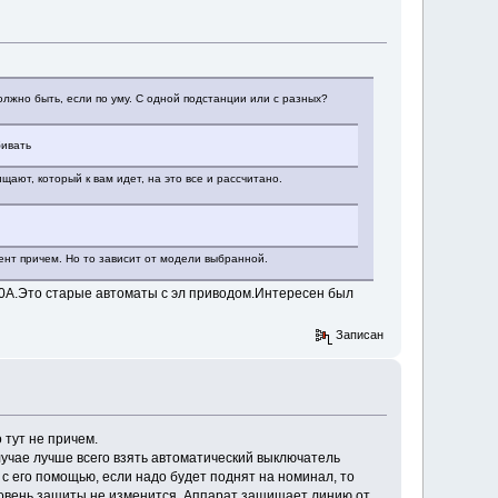
лжно быть, если по уму. С одной подстанции или с разных?
бивать
щают, который к вам идет, на это все и рассчитано.
нт причем. Но то зависит от модели выбранной.
600А.Это старые автоматы с эл приводом.Интересен был
Записан
 тут не причем.
учае лучше всего взять автоматический выключатель
с его помощью, если надо будет поднят на номинал, то
Уровень защиты не изменится. Аппарат защищает линию от