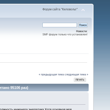
Форум сайта "Киловольт"
Новости:
SMF форум только что установлен!
« предыдущая тема
следующая тема »
ПЕЧАТЬ
тано 95106 раз)
олжность инженера энергетика.Хотя основная моя