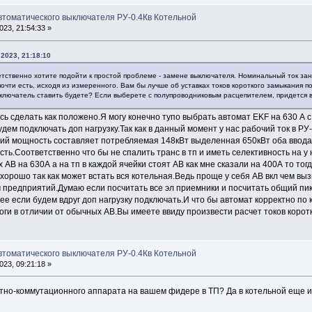
автоматического выключателя РУ-0.4Кв Котельной
23, 21:54:33 »
2023, 21:18:10
тственно хотите подойти к простой проблеме - замене выключателя. Номинальный ток зани
 почти есть, исходя из измеренного. Вам бы лучше об уставках токов короткого замыкания п
выключатель ставить будете? Если выберете с полупроводниковым расцепителем, придется вс
сь сделать как положено.Я могу конечно тупо выбрать автомат EKF на 630 А с
дем подключать доп нагрузку.Так как в данный момент у нас рабочий ток в РУ
тий мощность составляет потребляемая 148кВт выделенная 650кВт оба ввода
ть.Соответственно что бы не спалить транс в тп и иметь селективность на у 
 АВ на 630А а на тп в каждой ячейки стоят АВ как мне сказали на 400А то тогд
 хорошо так как может встать вся котельная.Ведь проще у себя АВ вкл чем вы
м предприятий.Думаю если посчитать все эл приемники и посчитать общий пик
ее если будем вдруг доп нагрузку подключать.И что бы автомат корректно по
ги в отличии от обычных АВ.Вы имеете ввиду произвести расчет токов корот
автоматического выключателя РУ-0.4Кв Котельной
23, 09:21:18 »
итно-коммутационного аппарата на вашем фидере в ТП? Да в котельной еще и 