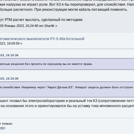
ская нагрузка не играет роли. Вот КЗ я бы перепроверил, для спокойствия. Н
 больше расчетного. При реконструкции могли кабель питающий поменять.
огут РТМ расчет выслать, сделанный по методике.
9 Январь 2023, 16:24:48 от Sharfik
»
автоматического выключателя РУ-0.4Кв Котельной
23, 18:09:59 »
023, 16:16:36
оектные решения без проекта по хорошему вы не имеете права.
023, 16:16:36
ля спокойствия. Например через "Аврал Делька.КЗ". Аппарат защиты должен быть отстроен 
ошел: позвал бы электролабораторию и реальный ток КЗ (сопротивление петл
на основании этого и ориентировался бы на уставку тока мгновенного расцеп
 только:
офи