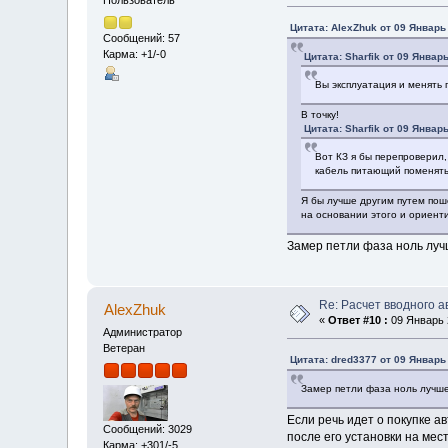
Пользователь
Цитата: AlexZhuk от 09 Январь 
Сообщений: 57
Карма: +1/-0
Цитата: Sharfik от 09 Январь
Вы эксплуатация и менять 
В точку!
Цитата: Sharfik от 09 Январь
Вот КЗ я бы перепроверил,
кабель питающий поменять
Я бы лучше другим путем пош
на основании этого и ориенти
Замер петли фаза ноль луч
Re: Расчет вводного 
AlexZhuk
«
Ответ #10 :
09 Январь 2
Администратор
Ветеран
Цитата: dred3377 от 09 Январь 
Замер петли фаза ноль лучше
Если речь идет о покупке а
Сообщений: 3029
после его установки на мес
Карма: +301/-5