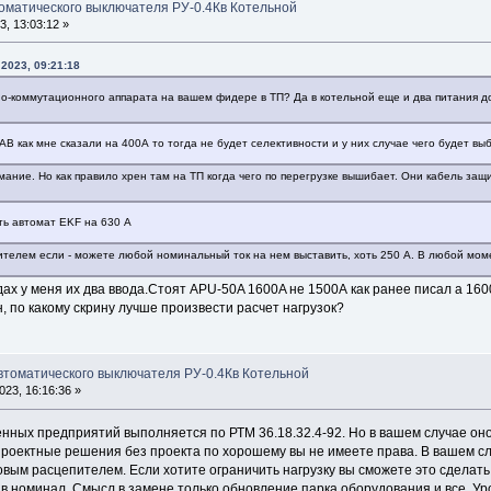
томатического выключателя РУ-0.4Кв Котельной
, 13:03:12 »
2023, 09:21:18
тно-коммутационного аппарата на вашем фидере в ТП? Да в котельной еще и два питания до
 АВ как мне сказали на 400А то тогда не будет селективности и у них случае чего будет вы
мание. Но как правило хрен там на ТП когда чего по перегрузке вышибает. Они кабель защи
ть автомат EKF на 630 А
телем если - можете любой номинальный ток на нем выставить, хоть 250 А. В любой моме
дах у меня их два ввода.Стоят APU-50A 1600A не 1500А как ранее писал а 1
, по какому скрину лучше произвести расчет нагрузок?
автоматического выключателя РУ-0.4Кв Котельной
23, 16:16:36 »
нных предприятий выполняется по РТМ 36.18.32.4-92. Но в вашем случае оно
проектные решения без проекта по хорошему вы не имеете права. В вашем сл
вым расцепителем. Если хотите ограничить нагрузку вы сможете это сделать 
 в номинал. Смысл в замене только обновление парка оборудования и все. 