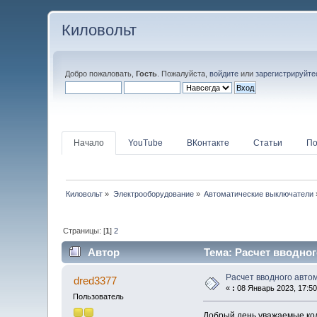
Киловольт
Добро пожаловать,
Гость
. Пожалуйста,
войдите
или
зарегистрируйте
Начало
YouTube
ВКонтакте
Статьи
По
Киловольт
»
Электрооборудование
»
Автоматические выключатели
Страницы: [
1
]
2
Автор
Тема: Расчет вводног
Расчет вводного авто
dred3377
«
:
08 Январь 2023, 17:50
Пользователь
Добрый день уважаемые кол