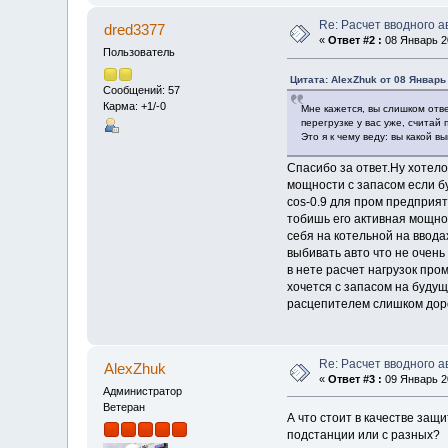
Re: Расчет вводного 
dred3377
«
Ответ #2 :
08 Январь 20
Пользователь
Цитата: AlexZhuk от 08 Январь 
Сообщений: 57
Карма: +1/-0
Мне кажется, вы слишком отве
перегрузке у вас уже, считай
Это я к чему веду: вы какой 
Спасибо за ответ.Ну хотело
мощности с запасом если бу
cos-0.9 для пром предприя
тобишь его активная мощнос
себя на котельной на вводах
выбивать авто что не очень
в нете расчет нагрузок про
хочется с запасом на будущ
расцепителем слишком доро
Re: Расчет вводного 
AlexZhuk
«
Ответ #3 :
09 Январь 20
Администратор
Ветеран
А что стоит в качестве защ
подстанции или с разных?