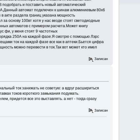
кВ подобрать и поставить новый автоматический
0А.Данный автомат подключен к шинам алюминиевым 80х6
 в акте раздела границ указана мощность
 за основу 100вт хотя у нас везде стоят светодиодные
енных автоматов с примером расчета.Может книгу
ус фи, у меня стоят 9 частотных
орядка 250А на каждой фазе.Я смотрю с помощью Лэрс
ещами ток на каждой фазе все как в аптеки.Бьется цифра
щность можно перевести в ток.Так вот может кто имел
Записан
альный ток занижать не советую: а вдруг расшириться
ставках токов короткого замыкания подумать.
ем, придется все это выставлять. а нет - тогда сразу
Записан