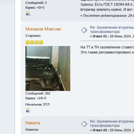
Сообщений: 2
трансы. Есть ГОСТ 19294-84 п.3
Карма: +0/-0
вторичку землить нужно. И вот
«
Последнее редактирование: 28 
Re: Заземление вторичн
Минаков Максим
трансформатора
Старожил
«
Ответ #1 :
28 Июнь 2024, 1
На ТТ и ТН заземление ставитс
Это также регламентировано 
Сообщений: 282
Карма: +24/-0
Начальник ЭТЛ
Re: Заземление вторичн
Никита
трансформатора
Новичок
«
Ответ #2 :
28 Июнь 2024, 1