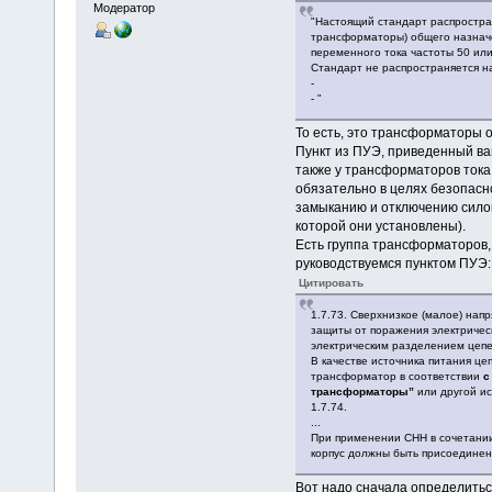
Модератор
"Настоящий стандарт распростр
трансформаторы) общего назначе
переменного тока частоты 50 ил
Стандарт не распространяется 
-
- "
То есть, это трансформаторы 
Пункт из ПУЭ, приведенный ва
также у трансформаторов тока,
обязательно в целях безопасн
замыканию и отключению силово
которой они установлены).
Есть группа трансформаторов,
руководствуемся пунктом ПУЭ:
Цитировать
1.7.73. Сверхнизкое (малое) нап
защиты от поражения электричес
электрическим разделением цепе
В качестве источника питания ц
трансформатор в соответствии
с
трансформаторы”
или другой ис
1.7.74.
...
При применении СНН в сочетании
корпус должны быть присоединен
Вот надо сначала определитьс