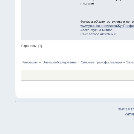
пляшем.
Фильмы об электротехнике и не то
www.youtube.com\АлексЖукПрофи
Алекс Жук на Rutube
Сайт автора alexzhuk.ru
Страницы: [
1
]
Киловольт
»
Электрооборудование
»
Силовые трансформаторы
»
Зазе
SMF 2.0.1
XHTM