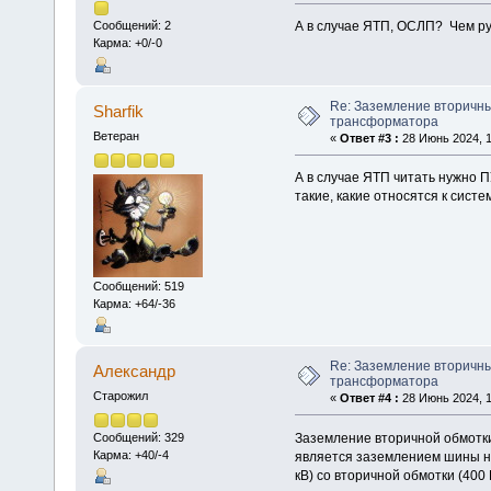
А в случае ЯТП, ОСЛП? Чем р
Сообщений: 2
Карма: +0/-0
Re: Заземление вторичн
Sharfik
трансформатора
Ветеран
«
Ответ #3 :
28 Июнь 2024, 1
А в случае ЯТП читать нужно 
такие, какие относятся к сист
Сообщений: 519
Карма: +64/-36
Re: Заземление вторичн
Алексaндр
трансформатора
Старожил
«
Ответ #4 :
28 Июнь 2024, 1
Заземление вторичной обмотки
Сообщений: 329
Карма: +40/-4
является заземлением шины не
кВ) со вторичной обмотки (400 