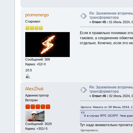
Re: Заземление вторичн
promenergo
трансформатора
Старожил
«
Ответ #5 :
01 Июль 2024, 0
Если я правильно понимаю этот
таковое, а соединение обмотки
отдельно. Кочечно, если это 
Сообщений: 368
Карма: +52/-0
ЭТЛ
Re: Заземление вторичн
AlexZhuk
трансформатора
Администратор
«
Ответ #6 :
02 Июль 2024, 0
Ветеран
Цитата: Никита от 28 Июнь 2024, 1
А в случае ЯТП, ОСЛП? Чем руко
Сообщений: 3029
Тут надо внимательно прочита
Карма: +301/-5
Цитировать