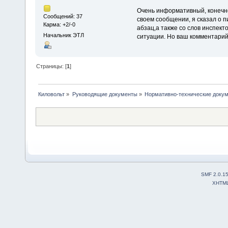
Очень информативный, конечно
Сообщений: 37
своем сообщении, я сказал о п
Карма: +2/-0
абзац,а также со слов инспект
Начальник ЭТЛ
ситуации. Но ваш комментарий
Страницы: [
1
]
Киловольт
»
Руководящие документы
»
Нормативно-технические доку
SMF 2.0.1
XHTM