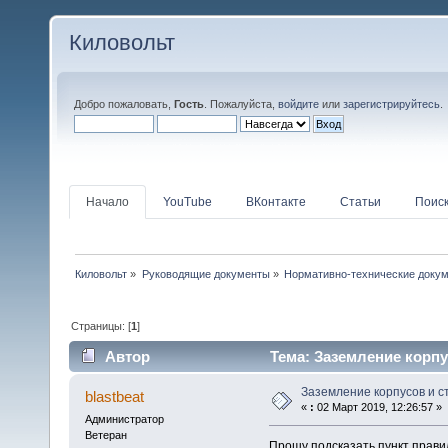
Киловольт
Добро пожаловать,
Гость
. Пожалуйста,
войдите
или
зарегистрируйтесь
.
Начало
YouTube
ВКонтакте
Статьи
Поис
Киловольт
»
Руководящие документы
»
Нормативно-технические доку
Страницы: [
1
]
Автор
Тема: Заземление корпу
Заземление корпусов и с
blastbeat
«
:
02 Март 2019, 12:26:57 »
Администратор
Ветеран
Прошу подсказать пункт прави