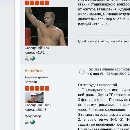
станин стационарного электро
от контура заземления, идущег
жилой кабеля, а именно отдель
двигатель например в барне, и
идущий к станине.
Quod non est in actis, non est in mu
Сообщений: 723
Карма: +91/-1
Re: Заземление корпусов
AlexZhuk
«
Ответ #1 :
02 Март 2019, 2
Администратор
Ветеран
Ответ будет непростой.
1. Так складывалось историчес
нейтралью. Жилы РЕ никакие в
3 фазы... и хорош. Поэтому по
стальными тросиками привари
Сообщений: 3029
через болтовое соединение.
Карма: +301/-5
Эта система осталась и функци
Модератор
2. Теперь о той же TN-С(-S), 
защитные проводники, целый ра
Но ведь заземлению подлежат 