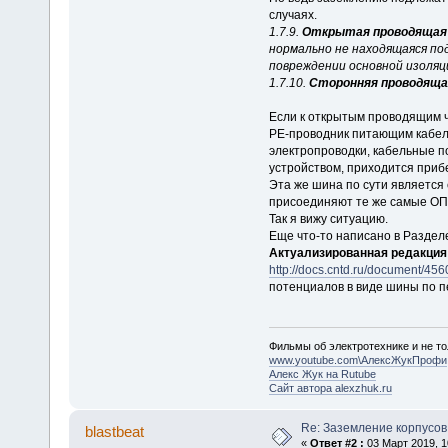
случаях.
1.7.9.
Открытая проводящая
нормально не находящаяся по
повреждении основной изоляц
1.7.10.
Сторонняя проводящ
Если к открытым проводящим ч
РЕ-проводник питающим кабеле
электропроводки, кабельные п
устройством, приходится прибе
Эта же шина по сути является 
присоединяют те же самые ОП
Так я вижу ситуацию.
Еще что-то написано в Разделе
Актуализированная редакция 
http://docs.cntd.ru/document/45
потенциалов в виде шины по 
Фильмы об электротехнике и не то
www.youtube.com\АлексЖукПрофи
Алекс Жук на Rutube
Сайт автора alexzhuk.ru
Re: Заземление корпусов
blastbeat
«
Ответ #2 :
03 Март 2019, 1