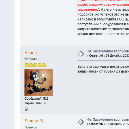
заземляющему зажиму, располо
управления.
". На что я ему во
подобное, но успехов это не вы
написано в этом пункте ГОСТа,
поступлении оборудования в э
когда технических регламенто
можно ими пока не появятся те
Re: Заземление корпусов
Sharfik
«
Ответ #4 :
26 Декабрь 2023
Ветеран
Выплата зарплаты носит реком
зависимости от уровня развити
Сообщений: 519
Карма: +64/-36
Re: Заземление корпусов
Sergey. S
«
Ответ #5 :
27 Декабрь 2023
Новичок