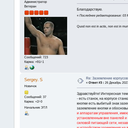
Администратор
Ветеран
Благодарствую.
«
Последнее редактирование: 03 М
Quod non est in actis, non est in mu
Сообщений: 723
Карма: +91/-1
Re: Заземление корпусов
Sergey. S
«
Ответ #3 :
26 Декабрь 2023
Новичок
Здравствуйте! Интересная тема
Сообщений: 37
- есть станок, на корпусе стан
Карма: +2/-0
кнопки есть выбитый знак зазе
Начальник ЭТЛ
заземление кнопки и обосновыв
и аппаратам управления, имею
установленным вне панелей и
силовой питающей сети, незав
и устройством заземления на 