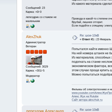
Из какого материала сдела
Сообщений: 23
Карма: +0/-0
лепездрик со стажем не
Провода в какой-то степени о
маленьким
Врубай, лишнее отгорит.
Если подойти к спящему электри
Re: шои-10кВ
AlexZhuk
«
Ответ #1 :
23 Февраль 2
Администратор
Ветеран
Попытался найти именно ШОИ
На ней номера штанги не бы
Из материалов, способных з
подогнать на станке неслож
экономическом фактора, все
Сообщений: 3029
этом случае проще купить ш
Карма: +301/-5
Можно попытаться подобрат
Модератор
Фильмы об электротехнике и не
www.youtube.com\АлексЖукПр
Алекс Жук на Rutube
Сайт автора alexzhuk.ru
Re: шои-10кВ
лепездрик Александр