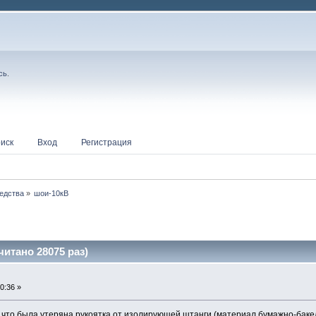
сь
.
иск
Вход
Регистрация
едства
»
шои-10кВ
итано 28075 раз)
0:36 »
к,что была утеряна рукоятка от изолирующей штанги (материал бумажно-баке