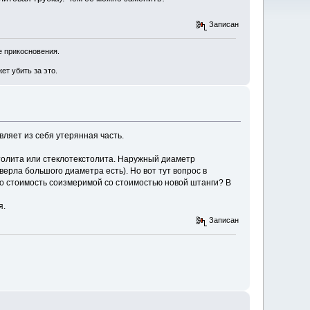
Записан
е прикосновения.
ет убить за это.
вляет из себя утерянная часть.
столита или стеклотекстолита. Наружный диаметр
верла большого диаметра есть). Но вот тут вопрос в
 его стоимость соизмеримой со стоимостью новой штанги? В
я.
Записан