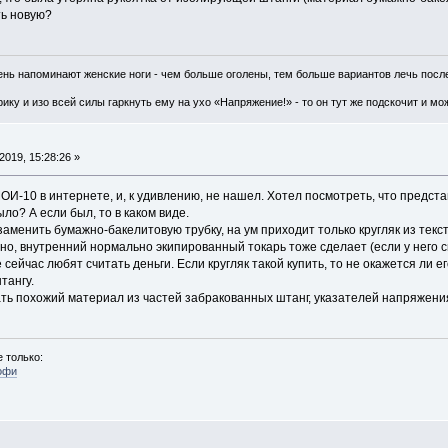
ть новую?
чень напоминают женские ноги - чем больше оголены, тем больше вариантов лечь посл
ку и изо всей силы гаркнуть ему на ухо «Напряжение!» - то он тут же подскочит и мож
019, 15:28:26 »
-10 в интернете, и, к удивлению, не нашел. Хотел посмотреть, что предста
ло? А если был, то в каком виде.
аменить бумажно-бакелитовую трубку, на ум приходит только кругляк из тек
но, внутренний нормально экипированный токарь тоже сделает (если у него с
 сейчас любят считать деньги. Если кругляк такой купить, то не окажется ли
тангу.
ь похожий материал из частей забракованных штанг, указателей напряжени
 только:
офи