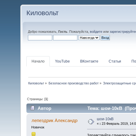
Киловольт
Добро пожаловать,
Гость
. Пожалуйста,
войдите
или
зарегистрируйте
Начало
YouTube
ВКонтакте
Статьи
По
Киловольт
»
Безопасное производство работ
»
Электрозащитные ср
Страницы: [
1
]
Автор
Тема: шои-10кВ (Проч
шои-10кВ
лепездрик Александр
«
:
23 Февраль 2019, 14:0
Новичок
Здравствуйте,случилось та