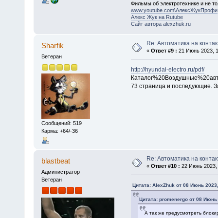
Фильмы об электротехнике и не то
www.youtube.com\АлексЖукПрофи
Алекс Жук на Rutube
Сайт автора alexzhuk.ru
Re: Автоматика на контак
Sharfik
«
Ответ #9 :
21 Июнь 2023, 1
Ветеран
http://hyundai-electro.ru/pdf/
Каталог%20Воздушные%20авт
73 страница и последующие. З
Сообщений: 519
Карма: +64/-36
Re: Автоматика на контак
blastbeat
«
Ответ #10 :
22 Июнь 2023, 
Администратор
Ветеран
Цитата: AlexZhuk от 08 Июнь 2023,
Цитата: promenergo от 08 Июнь 
А так же предусмотреть блокир