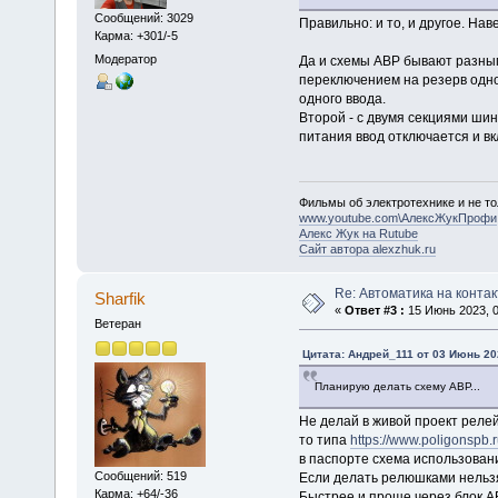
Сообщений: 3029
Правильно: и то, и другое. Нав
Карма: +301/-5
Модератор
Да и схемы АВР бывают разными
переключением на резерв одно
одного ввода.
Второй - с двумя секциями шин
питания ввод отключается и в
Фильмы об электротехнике и не то
www.youtube.com\АлексЖукПрофи
Алекс Жук на Rutube
Сайт автора alexzhuk.ru
Re: Автоматика на контак
Sharfik
«
Ответ #3 :
15 Июнь 2023, 0
Ветеран
Цитата: Андрей_111 от 03 Июнь 202
Планирую делать схему АВР...
Не делай в живой проект релей
то типа
https://www.poligonspb.r
в паспорте схема использовани
Сообщений: 519
Если делать релюшками нельзя
Карма: +64/-36
Быстрее и проще через блок А