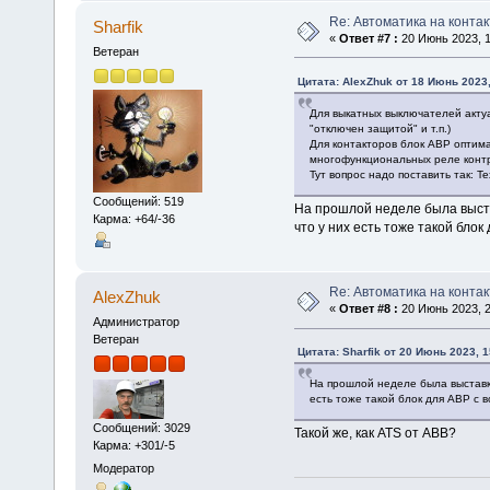
Re: Автоматика на контак
Sharfik
«
Ответ #7 :
20 Июнь 2023, 1
Ветеран
Цитата: AlexZhuk от 18 Июнь 2023,
Для выкатных выключателей актуа
"отключен защитой" и т.п.)
Для контакторов блок АВР оптим
многофункциональных реле контр
Тут вопрос надо поставить так: Т
Сообщений: 519
На прошлой неделе была выстав
Карма: +64/-36
что у них есть тоже такой бло
Re: Автоматика на контак
AlexZhuk
«
Ответ #8 :
20 Июнь 2023, 2
Администратор
Ветеран
Цитата: Sharfik от 20 Июнь 2023, 1
На прошлой неделе была выставка 
есть тоже такой блок для АВР с
Сообщений: 3029
Такой же, как ATS от АВВ?
Карма: +301/-5
Модератор