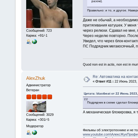
разом).
Правильно: и то, и другое. Навер
Даже не обычай, а необходимос
притягивания катушек. У меня 
через релюхи. Сдавал не мне, 
Сообщений: 723
Карма: +91/-1
Через неделю повторно. После 
Увидел, что через блок-контак
ПС Подрядчик мегакосячный, п
Quod non est in actis, non est in mu
Re: Автоматика на контак
AlexZhuk
«
Ответ #11 :
22 Июнь 2023, 
Администратор
Ветеран
Цитата: blastbeat от 22 Июнь 2023,
Подрядчик в схеме сделал блокир
А механическая блокировка, я 
Сообщений: 3029
Карма: +301/-5
Модератор
Фильмы об электротехнике и не то
www.youtube.com\АлексЖукПрофи