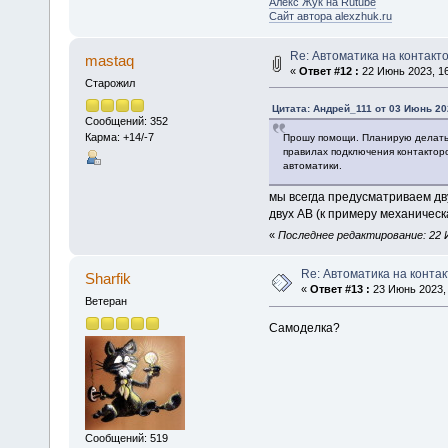
Алекс Жук на Rutube
Сайт автора alexzhuk.ru
Re: Автоматика на контакто
mastaq
«
Ответ #12 :
22 Июнь 2023, 16
Старожил
Цитата: Андрей_111 от 03 Июнь 202
Сообщений: 352
Карма: +14/-7
Прошу помощи. Планирую делать с
правилах подключения контактор
автоматики.
мы всегда предусматриваем дв
двух АВ (к примеру механическ
«
Последнее редактирование: 22 И
Re: Автоматика на контак
Sharfik
«
Ответ #13 :
23 Июнь 2023, 
Ветеран
Самоделка?
Сообщений: 519