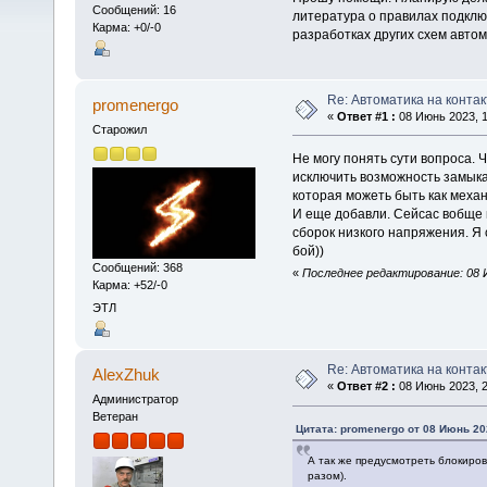
Сообщений: 16
литература о правилах подклю
Карма: +0/-0
разработках других схем автом
Re: Автоматика на контак
promenergo
«
Ответ #1 :
08 Июнь 2023, 1
Старожил
Не могу понять сути вопроса. 
исключить возможность замыка
которая можеть быть как механи
И еще добавли. Сейсас вобще 
сборок низкого напряжения. Я с
бой))
Сообщений: 368
«
Последнее редактирование: 08 И
Карма: +52/-0
ЭТЛ
Re: Автоматика на контак
AlexZhuk
«
Ответ #2 :
08 Июнь 2023, 2
Администратор
Ветеран
Цитата: promenergo от 08 Июнь 202
А так же предусмотреть блокировк
разом).