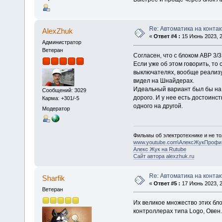
Re: Автоматика на контак
AlexZhuk
«
Ответ #4 :
15 Июнь 2023, 2
Администратор
Ветеран
Согласен, что с блоком АВР 3/3
Если уже об этом говорить, то
выключателях, вообще реализ
видел на Шнайдерах.
Идеальный вариант был бы на 
Сообщений: 3029
дорого. И у нее есть достоинс
Карма: +301/-5
одного на другой.
Модератор
Фильмы об электротехнике и не то
www.youtube.com\АлексЖукПрофи
Алекс Жук на Rutube
Сайт автора alexzhuk.ru
Re: Автоматика на контак
Sharfik
«
Ответ #5 :
17 Июнь 2023, 2
Ветеран
Их великое множество этих бло
контроллерах типа Logo, Овен.