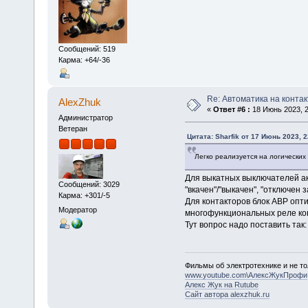
Сообщений: 519
Карма: +64/-36
Re: Автоматика на контак
AlexZhuk
«
Ответ #6 :
18 Июнь 2023, 2
Администратор
Ветеран
Цитата: Sharfik от 17 Июнь 2023, 2
Легко реализуется на логических
Для выкатных выключателей ак
Сообщений: 3029
"вкачен"/"выкачен", "отключен з
Карма: +301/-5
Для контакторов блок АВР опт
Модератор
многофункциональных реле ко
Тут вопрос надо поставить так
Фильмы об электротехнике и не то
www.youtube.com\АлексЖукПрофи
Алекс Жук на Rutube
Сайт автора alexzhuk.ru