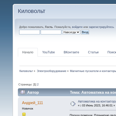
Киловольт
Добро пожаловать,
Гость
. Пожалуйста,
войдите
или
зарегистрируйтесь
.
Начало
YouTube
ВКонтакте
Статьи
Поис
Киловольт
»
Электрооборудование
»
Магнитные пускатели и контактор
Страницы: [
1
]
2
Автор
Тема: Автоматика на кон
Автоматика на контактор
Андрей_111
«
:
03 Июнь 2023, 16:46:01 »
Новичок
Прошу помощи. Планирую делать