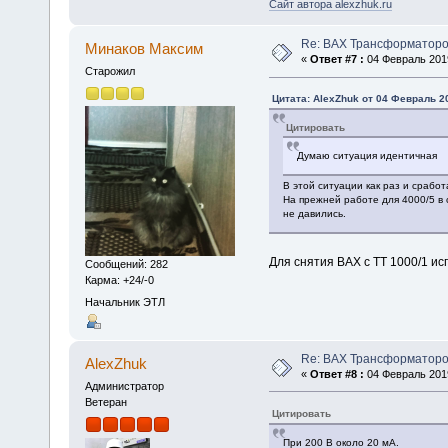
Сайт автора alexzhuk.ru
Re: ВАХ Трансформаторо
Минаков Максим
«
Ответ #7 :
04 Февраль 2019
Старожил
Цитата: AlexZhuk от 04 Февраль 20
Цитировать
Думаю ситуация идентичная
В этой ситуации как раз и срабо
На прежней работе для 4000/5 в 
не давились.
Для снятия ВАХ с ТТ 1000/1 и
Сообщений: 282
Карма: +24/-0
Начальник ЭТЛ
Re: ВАХ Трансформаторо
AlexZhuk
«
Ответ #8 :
04 Февраль 2019
Администратор
Ветеран
Цитировать
При 200 В около 20 мА.