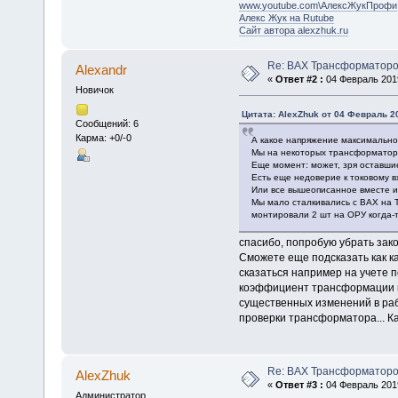
www.youtube.com\АлексЖукПрофи
Алекс Жук на Rutube
Сайт автора alexzhuk.ru
Re: ВАХ Трансформаторо
Alexandr
«
Ответ #2 :
04 Февраль 2019
Новичок
Цитата: AlexZhuk от 04 Февраль 20
Сообщений: 6
Карма: +0/-0
А какое напряжение максимально
Мы на некоторых трансформатора
Еще момент: может, зря оставши
Есть еще недоверие к токовому 
Или все вышеописанное вместе и 
Мы мало сталкивались с ВАХ на Т
монтировали 2 шт на ОРУ когда-то
спасибо, попробую убрать зако
Сможете еще подсказать как к
сказаться например на учете 
коэффициент трансформации пр
существенных изменений в раб
проверки трансформатора... К
Re: ВАХ Трансформаторо
AlexZhuk
«
Ответ #3 :
04 Февраль 2019
Администратор