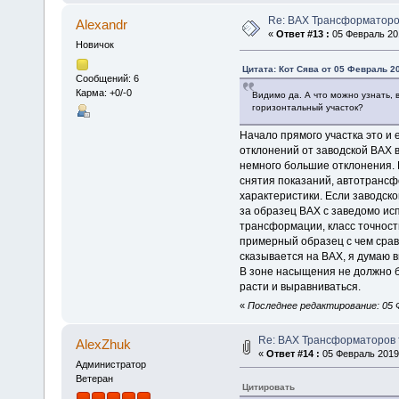
Re: ВАХ Трансформаторо
Alexandr
«
Ответ #13 :
05 Февраль 201
Новичок
Цитата: Кот Сява от 05 Февраль 20
Сообщений: 6
Карма: +0/-0
Видимо да. А что можно узнать, 
горизонтальный участок?
Начало прямого участка это и
отклонений от заводской ВАХ в
немного большие отклонения. 
снятия показаний, автотрансф
характеристики. Если заводско
за образец ВАХ с заведомо ис
трансформации, класс точности 
примерный образец с чем срав
сказывается на ВАХ, я думаю 
В зоне насыщения не должно б
расти и выравниваться.
«
Последнее редактирование: 05 Ф
Re: ВАХ Трансформаторов 
AlexZhuk
«
Ответ #14 :
05 Февраль 2019,
Администратор
Ветеран
Цитировать