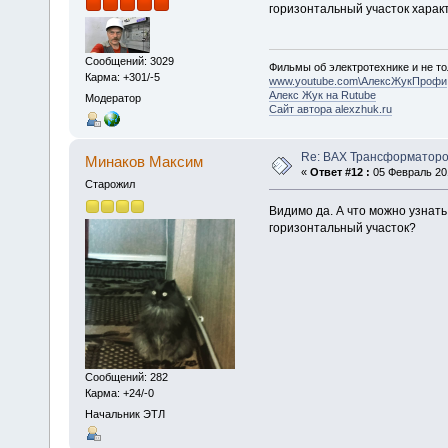
горизонтальный участок харак
Сообщений: 3029
Фильмы об электротехнике и не то
Карма: +301/-5
www.youtube.com\АлексЖукПрофи
Алекс Жук на Rutube
Модератор
Сайт автора alexzhuk.ru
Re: ВАХ Трансформаторо
Минаков Максим
«
Ответ #12 :
05 Февраль 201
Старожил
Видимо да. А что можно узнать
горизонтальный участок?
Сообщений: 282
Карма: +24/-0
Начальник ЭТЛ