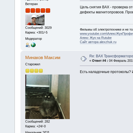
Ветеран
Цель снятия ВАХ - проверка о
дефекты магнитопровоов. Пров
Сообщений: 3029
Фильмы об электротехнике и не то
Карма: +301/-5
www.youtube.com\АлексЖукПрофи
Алекс Жук на Rutube
Модератор
Сайт автора alexzhuk.ru
Re: ВАХ Трансформаторо
Минаков Максим
«
Ответ #4 :
04 Февраль 2019
Старожил
Есть наладочные протоколы? 
Сообщений: 282
Карма: +24/-0
Начальник ЭТЛ