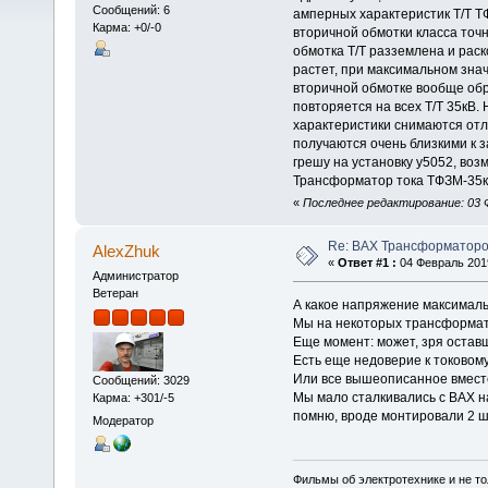
Сообщений: 6
амперных характеристик Т/Т Т
Карма: +0/-0
вторичной обмотки класса точ
обмотка Т/Т разземлена и раск
растет, при максимальном зна
вторичной обмотке вообще об
повторяется на всех Т/Т 35кВ. 
характеристики снимаются отли
получаются очень близкими к 
грешу на установку у5052, воз
Трансформатор тока ТФЗМ-35кВ
«
Последнее редактирование: 03 Ф
Re: ВАХ Трансформаторо
AlexZhuk
«
Ответ #1 :
04 Февраль 2019
Администратор
Ветеран
А какое напряжение максимал
Мы на некоторых трансформато
Еще момент: может, зря остав
Есть еще недоверие к токовом
Или все вышеописанное вместе
Сообщений: 3029
Мы мало сталкивались с ВАХ на
Карма: +301/-5
помню, вроде монтировали 2 шт
Модератор
Фильмы об электротехнике и не то