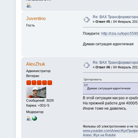
Re: ВАХ Трансформаторо
Juventino
«
Ответ #5 :
04 Февраль 2019
Гость
Покурите:
http://rzia.ru/topic55
Думаю ситуация идентичная
Re: ВАХ Трансформаторо
AlexZhuk
«
Ответ #6 :
04 Февраль 2019
Администратор
Ветеран
Цитировать
Думаю ситуация идентичная
В этой ситуации как раз и ср
Сообщений: 3029
На прежней работе для 4000/5 
Карма: +301/-5
Иначе тоже не давились.
Модератор
Фильмы об электротехнике и не то
www.youtube.com\АлексЖукПрофи
Алекс Жук на Rutube