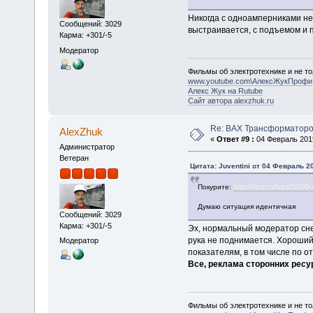
Никогда с одноамперниками не
Сообщений: 3029
выстраивается, с подъемом и 
Карма: +301/-5
Модератор
Фильмы об электротехнике и не то
www.youtube.com\АлексЖукПрофи
Алекс Жук на Rutube
Сайт автора alexzhuk.ru
Re: ВАХ Трансформаторо
AlexZhuk
«
Ответ #9 :
04 Февраль 2019
Администратор
Ветеран
Цитата: Juventini от 04 Февраль 20
http://rzia.ru/topic559
Покурите:
Думаю ситуация идентичная
Сообщений: 3029
Карма: +301/-5
Эх, нормальный модератор снес
рука не поднимается. Хороший
Модератор
показателям, в том числе по 
Все, реклама сторонних ресу
Фильмы об электротехнике и не то