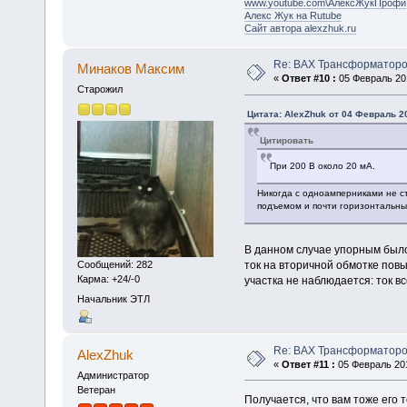
www.youtube.com\АлексЖукПрофи
Алекс Жук на Rutube
Сайт автора alexzhuk.ru
Re: ВАХ Трансформаторо
Минаков Максим
«
Ответ #10 :
05 Февраль 201
Старожил
Цитата: AlexZhuk от 04 Февраль 20
Цитировать
При 200 В около 20 мА.
Никогда с одноамперниками не ст
подъемом и почти горизонтальны
В данном случае упорным был
ток на вторичной обмотке повы
Сообщений: 282
Карма: +24/-0
участка не наблюдается: ток вс
Начальник ЭТЛ
Re: ВАХ Трансформаторо
AlexZhuk
«
Ответ #11 :
05 Февраль 201
Администратор
Ветеран
Получается, что вам тоже его 