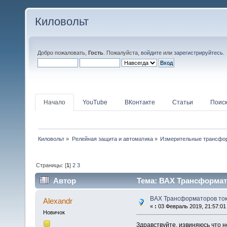
Киловольт
Добро пожаловать,
Гость
. Пожалуйста,
войдите
или
зарегистрируйтесь
.
Начало
YouTube
ВКонтакте
Статьи
Поис
Киловольт
»
Релейная защита и автоматика
»
Измерительные трансфо
Страницы: [
1
]
2
3
Автор
Тема: ВАХ Трансформато
ВАХ Трансформаторов то
Alexandr
«
:
03 Февраль 2019, 21:57:01
Новичок
Здравствуйте, извиняюсь что н