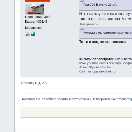
При 200 В около 20 мА.
И вот наткнулся я на картинку
Сообщений: 3029
такого трансформатора. А та
Карма: +301/-5
Цитировать
Модератор
Никогда с одноамперниками не с
То-то и оно, не сталкивался.
Фильмы об электротехнике и не то
www.youtube.com\АлексЖукПрофи
Алекс Жук на Rutube
Сайт автора alexzhuk.ru
Страницы: [
1
]
2
3
Киловольт
»
Релейная защита и автоматика
»
Измерительные трансфо