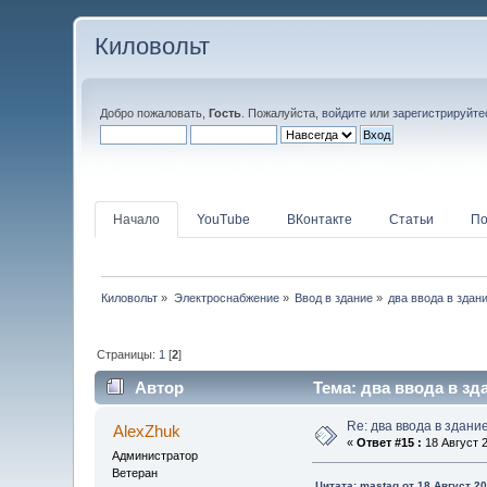
Киловольт
Добро пожаловать,
Гость
. Пожалуйста,
войдите
или
зарегистрируйте
Начало
YouTube
ВКонтакте
Статьи
По
Киловольт
»
Электроснабжение
»
Ввод в здание
»
два ввода в здан
Страницы:
1
[
2
]
Автор
Тема: два ввода в зд
Re: два ввода в здани
AlexZhuk
«
Ответ #15 :
18 Август 2
Администратор
Ветеран
Цитата: mastaq от 18 Август 20