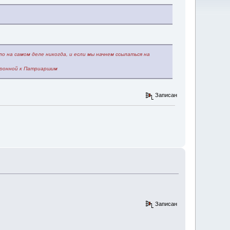
ло на самом деле никогда, и если мы начнем ссылаться на
 Бронной к Патриаршим
Записан
Записан