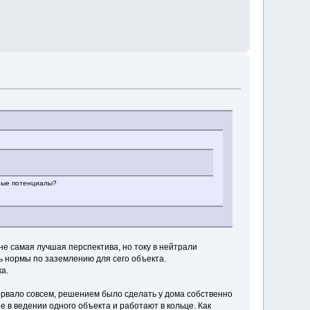
зные потенциалы?
 не самая лучшая перспектива, но току в нейтрали
ь нормы по заземлению для сего объекта.
а.
орвало совсем, решением было сделать у дома собственно
 в ведении одного объекта и работают в кольце. Как