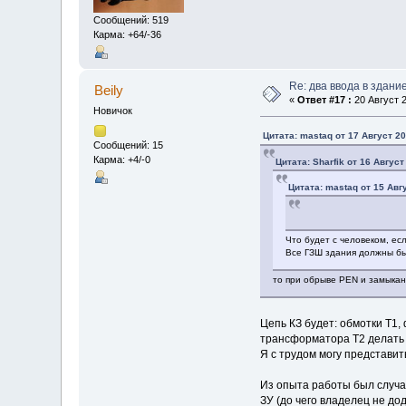
Сообщений: 519
Карма: +64/-36
Re: два ввода в здани
Beily
«
Ответ #17 :
20 Август 2
Новичок
Цитата: mastaq от 17 Август 20
Сообщений: 15
Карма: +4/-0
Цитата: Sharfik от 16 Август
Цитата: mastaq от 15 Авгу
Что будет с человеком, е
Все ГЗШ здания должны бы
то при обрыве PEN и замыка
Цепь КЗ будет: обмотки Т1,
трансформатора Т2 делать н
Я с трудом могу представит
Из опыта работы был случа
ЗУ (до чего владелец не до