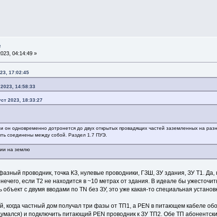
е
023, 04:14:49 »
23, 17:02:45
 2023, 14:58:33
ст 2023, 18:33:27
сли он одновременно дотронется до двух открытых провадящих частей заземленных на ра
ть соединены между собой. Раздел 1.7 ПУЭ.
нии на землю
 фазный проводник, точка КЗ, нулевые проводники, ГЗШ, ЗУ здания, ЗУ Т1. Да,
ечего, если Т2 не находится в ~10 метрах от здания. В идеале бы ужесточит
ь объект с двумя вводами по TN без ЗУ, это уже какая-то специальная установк
й, когда частный дом получал три фазы от ТП1, а PEN в питающем кабеле об
думался) и подключить питающий PEN проводник к ЗУ ТП2. Обе ТП абонентские