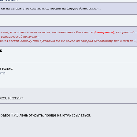
 как на авторитетов ссылаются... говорят на форуме Алекс сказал...
знать, что ровно ничего из того, что написано в Евангелиях
(интернете)
, не происходи
а исторический источник…
рлиоз осекся, потому что буквально то же самое он говорил Бездомному, идя с тем по
к
 только:
офи
е
023, 18:23:23 »
раво! ПУЭ лень открыть, проще на ютуб ссылаться.