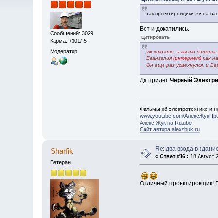
так проектировщики же на вас
Вот и докатились.
Сообщений: 3029
Цитировать
Карма: +301/-5
Модератор
уж кто-кто, а вы-то должны 
Евангелия
(интернет)
как н
Он еще раз усмехнулся, и Бе
Да придет
Черный Электри
Фильмы об электротехнике и не
www.youtube.com\АлексЖукПр
Алекс Жук на Rutube
Сайт автора alexzhuk.ru
Re: два ввода в здани
Sharfik
«
Ответ #16 :
18 Август 2
Ветеран
Отличный проектировщик! Б