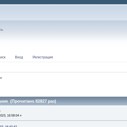
сь
.
иск
Вход
Регистрация
ие
ание (Прочитано 82827 раз)
е
023, 16:58:04 »
23, 16:42:47