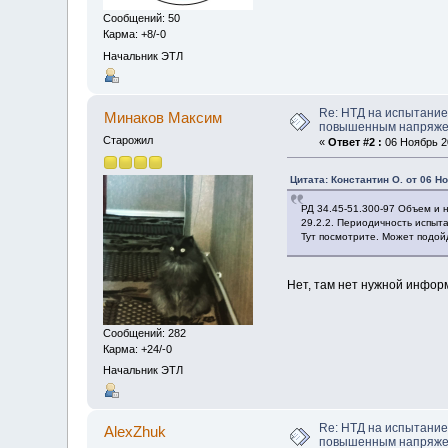
Сообщений: 50
Карма: +8/-0
Начальник ЭТЛ
Re: НТД на испытание
Минаков Максим
повышенным напряж
Старожил
«
Ответ #2 :
06 Ноябрь 20
Цитата: Константин О. от 06 Но
РД 34.45-51.300-97 Объем и
29.2.2. Периодичность испыт
Тут посмотрите. Может подой
Нет, там нет нужной инфор
Сообщений: 282
Карма: +24/-0
Начальник ЭТЛ
Re: НТД на испытание
AlexZhuk
повышенным напряж