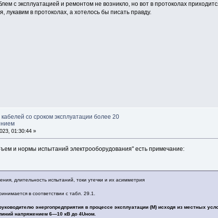
блем с эксплуатацией и ремонтом не возникло, но вот в протоколах приходит
я, лукавим в протоколах, а хотелось бы писать правду.
 кабелей со сроком эксплуатации более 20
ением
23, 01:30:44 »
 Объем и нормы испытаний электрооборудования" есть примечание:
ения, длительность испытаний, токи утечки и их асимметрия
инимается в соответствии с табл. 29.1.
руководителю энергопредприятия в процессе эксплуатации (М) исходя из местных усл
линий напряжением 6—10 кВ до 4Uном.