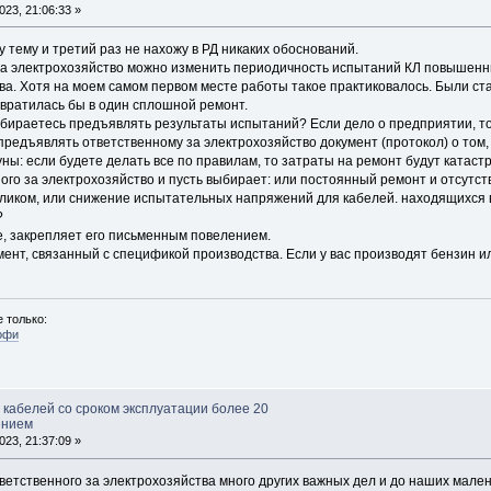
23, 21:06:33 »
у тему и третий раз не нахожу в РД никаких обоснований.
 за электрохозяйство можно изменить периодичность испытаний КЛ повышенн
ова. Хотя на моем самом первом месте работы такое практиковалось. Были с
евратилась бы в один сплошной ремонт.
собираетесь предъявлять результаты испытаний? Если дело о предприятии, т
предъявлять ответственному за электрохозяйство документ (протокол) о том,
ны: если будете делать все по правилам, то затраты на ремонт будут катас
ого за электрохозяйство и пусть выбирает: или постоянный ремонт и отсутс
ликом, или снижение испытательных напряжений для кабелей. находящихся
?
, закрепляет его письменным повелением.
ент, связанный с спецификой производства. Если у вас производят бензин ил
 только:
офи
 кабелей со сроком эксплуатации более 20
ением
23, 21:37:09 »
етственного за электрохозяйства много других важных дел и до наших малень