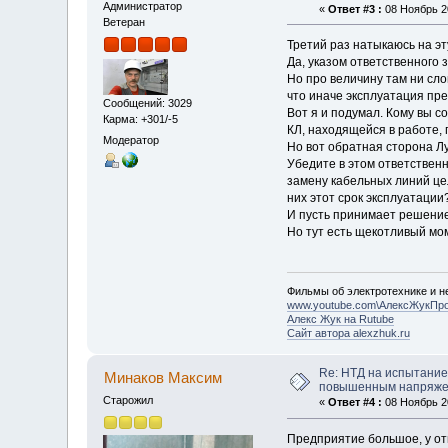
Администратор
«
Ответ #3 :
08 Ноябрь 20
Ветеран
Третий раз натыкаюсь на эт
Да, указом ответственного
Но про величину там ни сл
что иначе эксплуатация пр
Сообщений: 3029
Вот я и подумал. Кому вы 
Карма: +301/-5
КЛ, находящейся в работе, 
Модератор
Но вот обратная сторона Лу
Убедите в этом ответственн
замену кабельных линий це
них этот срок эксплуатации
И пусть принимает решение
Но тут есть щекотливый мом
Фильмы об электротехнике и не
www.youtube.com\АлексЖукПр
Алекс Жук на Rutube
Сайт автора alexzhuk.ru
Re: НТД на испытание
Минаков Максим
повышенным напряж
Старожил
«
Ответ #4 :
08 Ноябрь 20
Предприятие большое, у отв