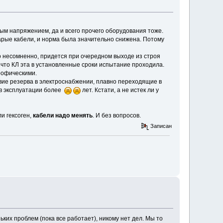
ым напряжением, да и всего прочего оборудования тоже.
тарые кабели, и норма была значительно снижена. Потому
о несомненно, придется при очередном выходе из строя
 что КЛ эта в установленные сроки испытание проходила.
трофическими.
твие резерва в электроснабжении, плавно переходящие в
 в эксплуатации более
лет. Кстати, а не истек ли у
и гексоген,
кабели надо менять
. И без вопросов.
Записан
ких проблем (пока все работает), никому нет дел. Мы то