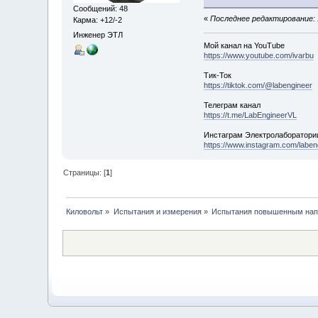
Сообщений: 48
«
Последнее редактирование: 1
Карма: +12/-2
Инженер ЭТЛ
Мой канал на YouTube
https://www.youtube.com/ivarbu
Тик-Ток
https://tiktok.com/@labengineer
Телеграм канал
https://t.me/LabEngineerVL
Инстаграм Электролаборатори
https://www.instagram.com/laben
Страницы: [
1
]
Киловольт
»
Испытания и измерения
»
Испытания повышенным на