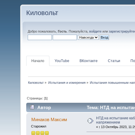
Киловольт
Добро пожаловать,
Гость
. Пожалуйста,
войдите
или
зарегистрируйте
Начало
YouTube
ВКонтакте
Статьи
По
Киловольт
»
Испытания и измерения
»
Испытания повышенным на
Страницы: [
1
]
Автор
Тема: НТД на испыта
НТД на испытание ка
Минаков Максим
напряжением
Старожил
«
:
13 Октябрь 2023, 11:2