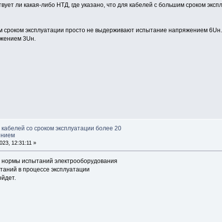
вует ли какая-либо НТД, где указано, что для кабелей с большим сроком экс
 сроком эксплуатации просто не выдерживают испытание напряжением 6Uн. 
яжением 3Uн.
 кабелей со сроком эксплуатации более 20
ением
23, 12:31:11 »
и нормы испытаний электрооборудования
ытаний в процессе эксплуатации
ойдет.