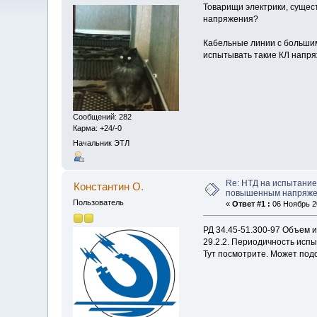
Товарищи электрики, сущест
напряжения?
Кабельные линии с большим
испытывать такие КЛ напр
Сообщений: 282
Карма: +24/-0
Начальник ЭТЛ
Re: НТД на испытание
Константин О.
повышенным напряж
Пользователь
«
Ответ #1 :
06 Ноябрь 20
РД 34.45-51.300-97 Объем 
29.2.2. Периодичность исп
Тут посмотрите. Может под