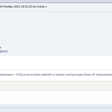
4 Ноябрь 2023, 04:31:20 от Ivarbu
»
и
gineer/
пряжением
»
НТД на испытание кабелей со сроком эксплуатации более 20 повышенны