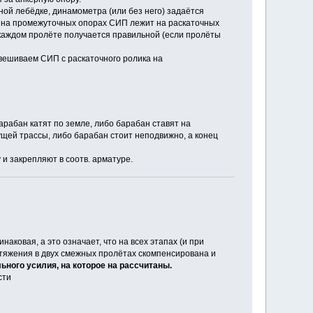
ой лебёдке, динамометра (или без него) задаётся
то на промежуточных опорах СИП лежит на раскаточных
в каждом пролёте получается правильной (если пролёты
вешиваем СИП с раскаточного ролика на
арабан катят по земле, либо барабан ставят на
ущей трассы, либо барабан стоит неподвижно, а конец
и закрепляют в соотв. арматуре.
ковая, а это означает, что на всех этапах (и при
 тяжения в двух смежных пролётах скомпенсирована и
ного усилия, на которое на рассчитаны.
сти