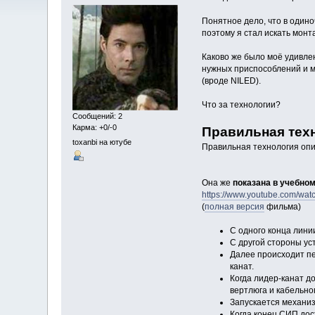
Понятное дело, что в одино
поэтому я стал искать монт
Каково же было моё удивлен
нужных приспособлений и м
(вроде NILED).
Что за технологии?
Сообщений: 2
Карма: +0/-0
Правильная тех
toxanbi на ютубе
Правильная технология оп
Она же
показана в учебн
https://www.youtube.com/wa
(
полная версия
фильма)
С одного конца лини
С другой стороны ус
Далее происходит пе
канат.
Когда лидер-канат д
вертлюга и кабельног
Запускается механиз
Когда конец СИП дос