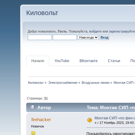
Киловольт
Добро пожаловать,
Гость
. Пожалуйста,
войдите
или
зарегистрируйте
Начало
YouTube
ВКонтакте
Статьи
По
Киловольт
»
Электроснабжение
»
Воздушные линии
»
Монтаж СИП 
Страницы: [
1
]
Автор
Тема: Монтаж СИП «по
Монтаж СИП «по фен-ш
firehacker
«
:
17 Ноябрь 2023, 19:43:
Новичок
Понадобилось смонтировать