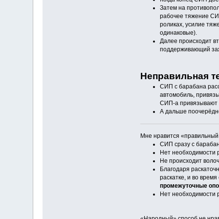
Затем на противопол
рабочее тяжение СИП
роликах, усилие тяж
одинаковые).
Далее происходит вт
поддерживающий заж
Неправильная т
СИП с барабана расс
автомобиль, привязы
СИП-а привязывают к
А дальше поочерёдно
Мне нравится «правильный 
СИП сразу с барабан
Нет необходимости 
Не происходит воло
Благодаря раскаточн
раскатке, и во врем
промежуточные опор
Нет необходимости р
«Народный» способ не нрав