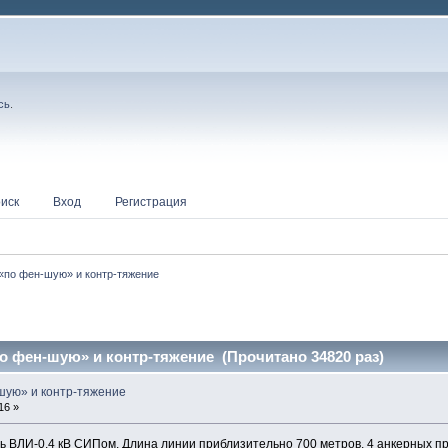
сь
.
иск
Вход
Регистрация
«по фен-шую» и контр-тяжение
 фен-шую» и контр-тяжение (Прочитано 34820 раз)
ую» и контр-тяжение
16 »
 ВЛИ-0,4 кВ СИПом. Длина линии приблизительно 700 метров, 4 анкерных п