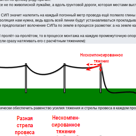
е не по живописной лужайке, а вдоль грунтовой дороги, которая местами выгл
 СИП значит налепить на каждый погонный метр провода ещё полкило глины и
изоляция нам нужна, ведь вдоль всей линии будут устанавливаться проклад
 предполагает волочение СИПа по земле в процессе размотки: а на земле кам
 пролёт-за-пролётом, то в процессе монтажа на каждую промежуточную опо
сли сразу натягивать его с расчётным тяжением):
ически обеспечить равенство усилия тяжения и стрелы провеса в каждом про