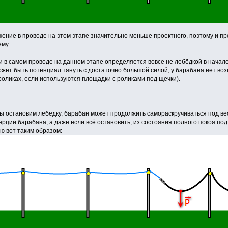
жение в проводе на этом этапе значительно меньше проектного, поэтому и пр
ему.
и в самом проводе на данном этапе определяется вовсе не лебёдкой в начал
жет быть потенциал тянуть с достаточно большой силой, у барабана нет воз
роликах, если используются площадки с роликами под щечки).
 мы остановим лебёдку, барабан может продолжить самораскручиваться под ве
ерции барабана, а даже если всё остановить, из состояния полного покоя по
ю вот таким образом: