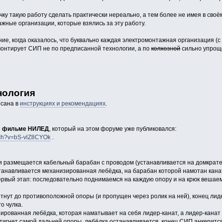
чку такую работу сделать практически нереально, а тем более не имея в сво
ажные организации, которые взялись за эту работу.
ие, когда оказалось, что буквально каждая электромонтажная организация (
онтирует СИП не по предписанной технологии, а по
колхозной
сильно упрощ
нология
исана в
инструкциях и рекомендациях
.
ом фильме НИЛЕД
, который на этом форуме уже публиковался:
tch?v=bS-vlZ8CYOk
.
и размещается кабельный барабан с проводом (устанавливается на домкрате
танавливается механизированная лебёдка, на барабан которой намотан кана
рвый этап: последовательно поднимаемся на каждую опору и на крюк вешаем
отнут до противоположной опоры (и пропущен через ролик на ней), конец ли
о чулка.
ированная лебёдка, которая наматывает на себя лидер-канат, а лидер-канат
тигнет самой дальней опоры, лебёдка останавливается, конец СИП анкерится