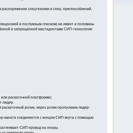
ём распоряжении спецтехники и спец. приспособлений,
с лицензией и послужным списком) не имеет и половины
ённой и запрещённой мастадонтами СИП-технологии
 или раскаточной платформе).
т-лидер.
 раскаточный ролик, через ролик пропускаем лидер-
дер-каната соединяется с концом СИП-жгута с помощью
 затягивает СИП-провод на опоры.
 за анкерную опору.