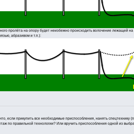
ого пролёта на опору будет неизбежно происходить волочение лежащей на 
язью, абразивом и т.п.):
что, если прикупить все необходимые приспособления, нанять спецтехнику (по
таж по правильной технологии? Или вручить приспособления одной из выбр