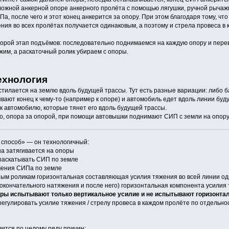
ожной анкерной опоре анкерного пролёта с помощью лягушки, ручной рычажн
а, после чего и этот конец анкерится за опору. При этом благодаря тому, ч
ения во всех пролётах получается одинаковым, а поэтому и стрела провеса 
орой этап подъёмов: последовательно поднимаемся на каждую опору и пере
им, а раскаточный ролик убираем с опоры.
ехнология
тилается на землю вдоль будущей трассы. Тут есть разные вариации: либо б
вают конец к чему-то (например к опоре) и автомобиль едет вдоль линии буд
 автомобилю, которые тянет его вдоль будущей трассы.
, опора за опорой, при помощи автовышки поднимают СИП с земли на опору 
способ» — он технологичный:
а затягивается на опоры
раскатывать СИП по земле
чения СИПа по земле
ым роликам горизонтальная составляющая усилия тяжения во всей линии одина
я окончательного натяжения и после него) горизонтальная компонента усилия
ы испытывают только вертикальное усилие и не испытывают горизонталь
егулировать усилие тяжения / стрелу провеса в каждом пролёте по отдельно
ится по целому ряду причин: