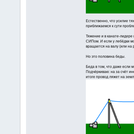
Естественно, что усилие тя
приближаемся к сути пробл
Тяжение и в канате-лидере 
СИПом. И если у лебёдки мо
вращается на валу (или на 
Но это половина беды.
Беда в том, что даже если
Подчёркиваю: на за счёт ин
итоге провод ляжет на земл