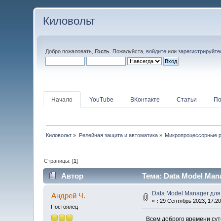
Киловольт
Добро пожаловать,
Гость
. Пожалуйста,
войдите
или
зарегистрируйте
Начало
YouTube
ВКонтакте
Статьи
По
Киловольт
»
Релейная защита и автоматика
»
Микропроцессорные 
Страницы: [
1
]
Автор
Тема: Data Model Man
Data Model Manager дл
Андрей Ч.
«
:
29 Сентябрь 2023, 17:20
Постоялец
Всем доброго времени сут