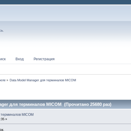
сь
.
иск
Вход
Регистрация
реле
»
Data Model Manager для терминалов MICOM
ager для терминалов MICOM (Прочитано 25680 раз)
я терминалов MICOM
:35 »
ок.