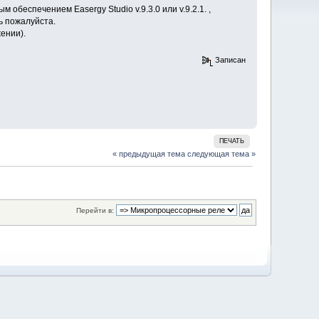
еспечением Easergy Studio v.9.3.0 или v.9.2.1. ,
ь пожалуйста.
ении).
Записан
ПЕЧАТЬ
« предыдущая тема
следующая тема »
Перейти в: