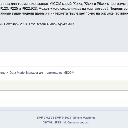
х для терминалов защит MICOM серий Р1ххх, Р2ххх и Р9ххх с программным об
Р123, Р225 и Р922,923. Может у кого сохранились на компьютере? Поделитес
нные выше модели данных с интернета "вылезает" окно на рисунке (во влож
29 Сентябрь 2023, 17:29:09 от Андрей Чуклинов
»
реле
»
Data Model Manager для терминалов MICOM
SMF 2.0.15
|
SMF © 2017
,
Simple Machines
XHTML
RSS
Мобильная версия