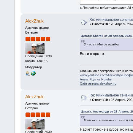
«
Последнее редактирование: 28 Ап
Re: минимальное сечени
AlexZhuk
«
Ответ #18 :
28 Апрель 2024
Администратор
Ветеран
Цитата: Sharfik от 28 Апрель 2024,
У нас в таблице ошибка
Вот и я про то.
Сообщений: 3030
Карма: +301/-5
Модератор
Фильмы об электротехнике и не то
www.youtube.com\АлексЖукПрофи
Алекс Жук на Rutube
Сайт автора alexzhuk.ru
Re: минимальное сечени
AlexZhuk
«
Ответ #19 :
28 Апрель 2024
Администратор
Ветеран
Цитата: Алексaндр от 28 Апрель 20
Я часто сталкиваюсь с такой про
Насчет трех не в курсе, но на 
Сообщений: 3030