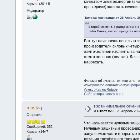
качеством электроэнергии (в 
Карма: +301/-5
проводнике) занижать сечение
Модератор
Цитата: Алексaндр от 28 Апрель 20
Второй момент, в рандомном 4-х
либо Синяя, так что придется испо
Вот тут начинаешь невольно з
производители силовых четыре
желто-зеленой изоленты за нак
желто-зеленая (желтая). Для 
набрехать.
Фильмы об электротехнике и не то
www.youtube.com\АлексЖукПрофи
Алекс Жук на Rutube
Сайт автора alexzhuk.ru
Re: минимальное сечени
mastaq
«
Ответ #20 :
29 Апрель 2024
Старожил
Что называется нулевым защ
Сообщений: 352
Нулевым защитным проводнико
Карма: +14/-7
зануляемые части (открытые п
питания трехфазного тока или