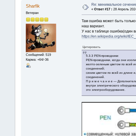
Re: минимальное сечени
Sharfik
«
Ответ #17 :
28 Апрель 2024
Ветеран
Там ошибка может быть только 
наш вариант.
У нас в таблице ошибка(один в
https://en.wikipedia.org/wiki/IE
Цитировать
Сообщений: 519
5.3.3 PEN-проводники
Карма: +64/-36
PEN-проводники, когда они изол
желто-зеленым цветом по всей их 
соединений;
синим цветом по всей их длине и,
соединений.
П р и м е ч а н и е — Дополните
внутри электрического оборудов
это электрооборудование.