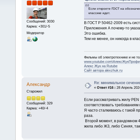
Если откроете ГОСТ на обозначен
классике идет.
Сообщений: 3030
В ГОСТ Р 50462-2009 есть сист
Карма: +301/-5
Приложения А почему-то указан
Модератор
Это ошибка.
Тем не менее, он никогда в кл
Фильмы об электротехнике и не то
www.youtube.com\АлексЖукПрофи
Алекс Жук на Rutube
Сайт автора alexzhuk.ru
Re: минимальное сечени
Алексaндр
«
Ответ #16 :
28 Апрель 2024
Старожил
Если рассматривать жилу PEN а
Сообщений: 329
соответствовать требованиям 
Карма: +40/-4
Я часто сталкиваюсь с такой п
раза.
Второй момент, в рандомном 4
жила либо ЖЗ, либо Синяя, так