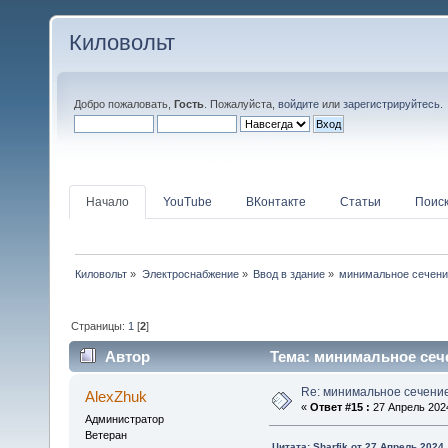
Киловольт
Добро пожаловать,
Гость
. Пожалуйста,
войдите
или
зарегистрируйтесь
.
Начало
YouTube
ВКонтакте
Статьи
Поис
Киловольт
»
Электроснабжение
»
Ввод в здание
»
минимальное сечени
Страницы:
1
[
2
]
Автор
Тема: минимальное сече
Re: минимальное сечени
AlexZhuk
«
Ответ #15 :
27 Апрель 2024
Администратор
Ветеран
Цитата: Sharfik от 27 Апрель 2024,