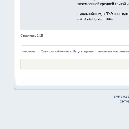
заземленной средней точкой ис
в дальнейшем, в ПУЭ речь иде
а это уже другая тема
Страницы:
1
[
2
]
Киловольт
»
Электроснабжение
»
Ввод в здание
»
минимальное сечени
SMF 2.0.1
XHTM