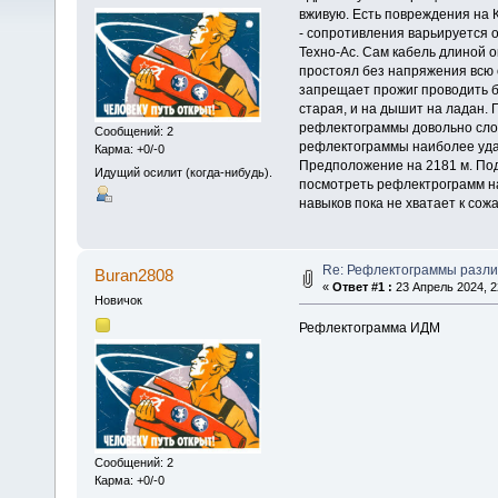
вживую. Есть повреждения на 
- сопротивления варьируется 
Техно-Ас. Сам кабель длиной о
простоял без напряжения всю 
запрещает прожиг проводить б
старая, и на дышит на ладан.
рефлектограммы довольно сло
Сообщений: 2
рефлектограммы наиболее уда
Карма: +0/-0
Предположение на 2181 м. Подс
Идущий осилит (когда-нибудь).
посмотреть рефлектрограмм на
навыков пока не хватает к со
Re: Рефлектограммы разли
Buran2808
«
Ответ #1 :
23 Апрель 2024, 2
Новичок
Рефлектограмма ИДМ
Сообщений: 2
Карма: +0/-0