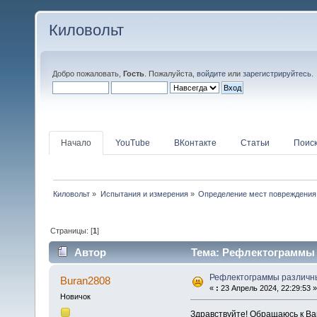
Киловольт
Добро пожаловать,
Гость
. Пожалуйста,
войдите
или
зарегистрируйтесь
.
Начало
YouTube
ВКонтакте
Статьи
Поис
Киловольт
»
Испытания и измерения
»
Определение мест повреждения
Страницы: [
1
]
Автор
Тема: Рефлектограммы 
Рефлектограммы различн
Buran2808
«
:
23 Апрель 2024, 22:29:53 »
Новичок
Здравствуйте! Обращаюсь к Ва