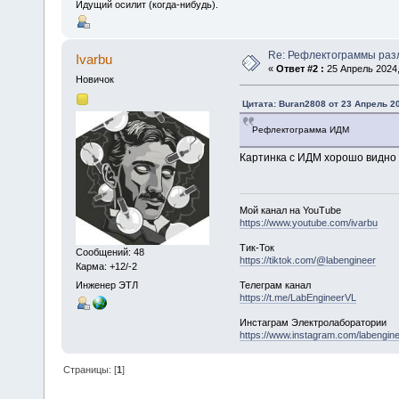
Идущий осилит (когда-нибудь).
Re: Рефлектограммы раз
Ivarbu
«
Ответ #2 :
25 Апрель 2024,
Новичок
Цитата: Buran2808 от 23 Апрель 20
Рефлектограмма ИДМ
Картинка с ИДМ хорошо видно
Мой канал на YouTube
https://www.youtube.com/ivarbu
Тик-Ток
Сообщений: 48
https://tiktok.com/@labengineer
Карма: +12/-2
Инженер ЭТЛ
Телеграм канал
https://t.me/LabEngineerVL
Инстаграм Электролаборатории
https://www.instagram.com/labengine
Страницы: [
1
]