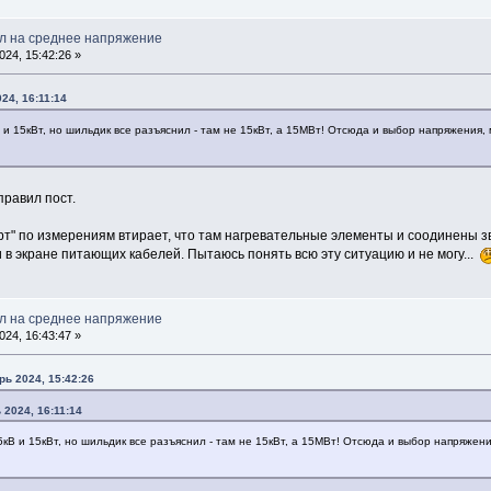
л на среднее напряжение
24, 15:42:26 »
24, 16:11:14
 и 15кВт, но шильдик все разъяснил - там не 15кВт, а 15МВт! Отсюда и выбор напряжения,
правил пост.
т" по измерениям втирает, что там нагревательные элементы и соодинены звез
и в экране питающих кабелей. Пытаюсь понять всю эту ситуацию и не могу...
л на среднее напряжение
24, 16:43:47 »
рь 2024, 15:42:26
 2024, 16:11:14
5кВ и 15кВт, но шильдик все разъяснил - там не 15кВт, а 15МВт! Отсюда и выбор напряжен