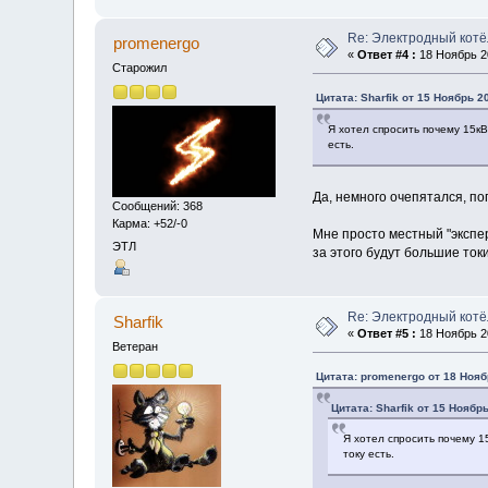
Re: Электродный котё
promenergo
«
Ответ #4 :
18 Ноябрь 20
Старожил
Цитата: Sharfik от 15 Ноябрь 20
Я хотел спросить почему 15кВ
есть.
Да, немного очепятался, по
Сообщений: 368
Карма: +52/-0
Мне просто местный "экспер
ЭТЛ
за этого будут большие ток
Re: Электродный котё
Sharfik
«
Ответ #5 :
18 Ноябрь 20
Ветеран
Цитата: promenergo от 18 Нояб
Цитата: Sharfik от 15 Ноябрь
Я хотел спросить почему 1
току есть.