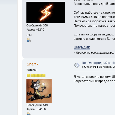
В последние пару дней заин
Сейчас работаю на строите
ZHP 3025-16-15
на напряж
Пытаюсь разобраться, как э
Сообщений: 368
Получается, что нагрев про
Карма: +52/-0
Есть ли на форуме люди, ко
ЭТЛ
активно внедряются в Белор
ШИЛЬДИК
«
Последнее редактирование: 1
Re: Электродный котё
Sharfik
«
Ответ #1 :
15 Ноябрь 20
Ветеран
Я хотел спросить почему 15
нагревательных предел по т
Сообщений: 519
Карма: +64/-36