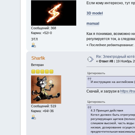
Если кому интересно, тут п
3D model
manual
Сообщений: 368
Карма: +52/-0
Как я понимаю, возможно н
регулируется ток, а следов
ЭТЛ
«
Последнее редактирование: 1
Re: Электродный котё
Sharfik
«
Ответ #8 :
19 Ноябрь 20
Ветеран
Цитировать
И инструкцию на английском (
Скачай, и загрузи в
https://t
Цитировать
Сообщений: 519
4.3 Принцип действия
Карма: +64/-36
Котел должен быть отрегули
регулирующих щитков (полнос
слишком высокой, часть воды
низкая, дозирование осуществ
предпочтительная максималь