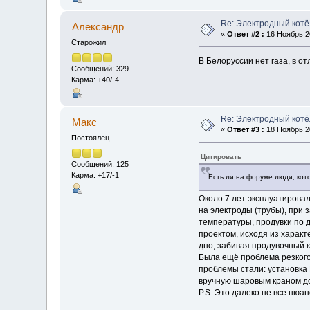
Re: Электродный котё
Алексaндр
«
Ответ #2 :
16 Ноябрь 20
Старожил
В Белоруссии нет газа, в от
Сообщений: 329
Карма: +40/-4
Re: Электродный котё
Макс
«
Ответ #3 :
18 Ноябрь 20
Постоялец
Цитировать
Сообщений: 125
Карма: +17/-1
Есть ли на форуме люди, кот
Около 7 лет эксплуатировал
на электроды (трубы), при 
температуры, продувки по 
проектом, исходя из харак
дно, забивая продувочный к
Была ещё проблема резкого
проблемы стали: установка 
вручную шаровым краном до
Р.S. Это далеко не все нюа