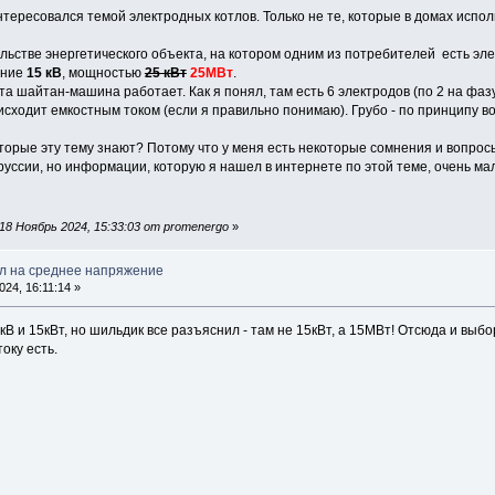
тересовался темой электродных котлов. Только не те, которые в домах испо
льстве энергетического объекта, на котором одним из потребителей есть э
ение
15 кВ
, мощностью
25 кВт
25МВт
.
та шайтан-машина работает. Как я понял, там есть 6 электродов (по 2 на фазу
исходит емкостным током (если я правильно понимаю). Грубо - по принципу в
торые эту тему знают? Потому что у меня есть некоторые сомнения и вопросы
уссии, но информации, которую я нашел в интернете по этой теме, очень ма
8 Ноябрь 2024, 15:33:03 от promenergo
»
л на среднее напряжение
24, 16:11:14 »
кВ и 15кВт, но шильдик все разъяснил - там не 15кВт, а 15МВт! Отсюда и выб
оку есть.