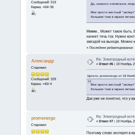
Сообщений: 519
Да, немного очепятался, попр
Карма: +64/-36
Мне просто местный "эксперт"
большие токи в экране питаю
Мммм... Может такое быть. 
начнет течь ток. Нужно кон
звездой на выходе. Можно к
«
Последнее редактирование: 1
Re: Электродный котё
Алексaндр
«
Ответ #6 :
19 Ноябрь 20
Старожил
Цитата: promenergo от 18 Нояб
Сообщений: 329
Карма: +40/-4
Мне просто местный "эксперт"
большие токи в экране питаю
Дак уже не понятно, что у в
Re: Электродный котё
promenergo
«
Ответ #7 :
19 Ноябрь 20
Старожил
Поэтому слово
эксперт
в к