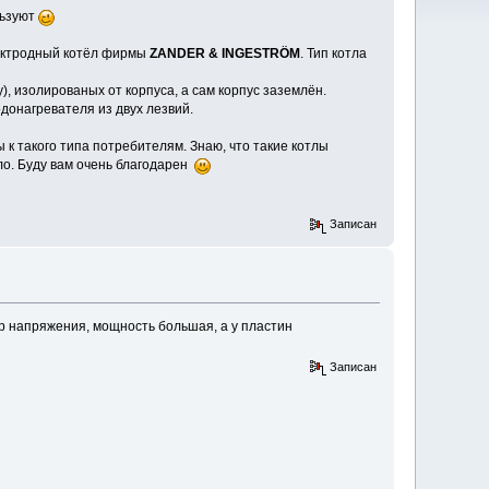
льзуют
лектродный котёл фирмы
ZANDER & INGESTRÖM
. Тип котла
), изолированых от корпуса, а сам корпус заземлён.
одонагревателя из двух лезвий.
 к такого типа потребителям. Знаю, что такие котлы
ло. Буду вам очень благодарен
Записан
ор напряжения, мощность большая, а у пластин
Записан