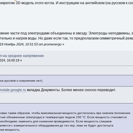
рикреплю 3D модель этого котла. И инструкцию на английском (на русском к с
ижние части под электродами объединены в звезду. Электроды неподвижны, а
ательно и нагрев воды. Но даже если так, то предполагаем симметричный реж
9 Ноябрь 2024, 10:51:53 от promenergo
»
л на среднее напряжение
24, 16:00:19 »
на русском к сожалению нет).
ranslate.google.ru
вкладка Документы. Более менее сносно переводит.
рован таким образом, чтобы максимальная мощность достигалась при нижнем положении
тью обнаженные электроды) и температуре подачи 150 °C. Если мощность становится
 необходимо заменить для снижения проводимости. Если мощность слишком
ляется с измерительного оборудования до тех пор, пока не будет достигнута
ная мощность.