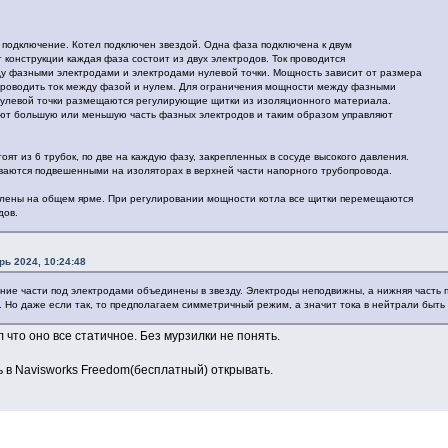
 подключение. Котел подключен звездой. Одна фаза подключена к двум
 конструкции каждая фаза состоит из двух электродов. Ток проводится
у фазными электродами и электродами нулевой точки. Мощность зависит от размера
проводить ток между фазой и нулем. Для ограничения мощности между фазными
нулевой точки размещаются регулирующие щитки из изоляционного материала.
т большую или меньшую часть фазных электродов и таким образом управляют
оят из 6 трубок, по две на каждую фазу, закрепленных в сосуде высокого давления.
аются подвешенными на изоляторах в верхней части напорного трубопровода.
лены на общем ярме. При регулировании мощности котла все щитки перемещаются
дов.
рь 2024, 10:24:48
ие части под электродами объединены в звезду. Электроды неподвижны, а нижняя часть по
. Но даже если так, то предполагаем симметричный режим, а значит тока в нейтрали быть
 что оно все статичное. Без мурзилки не понять.
ь в Navisworks Freedom(бесплатный) открывать.