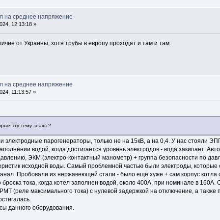
л на среднее напряжение
24, 12:13:18 »
личие от Украины, хотя трубы в европу проходят и там и там.
л на среднее напряжение
24, 11:13:57 »
орые эту тему знают?
и электродные парогенераторы, только не на 15кВ, а на 0,4. У нас стояли ЭП
заполнении водой, когда достигается уровень электродов - вода закипает. Ав
давлению, ЭКМ (электро-контактный манометр) + группа безопасности по дав
теристик исходной воды. Самый проблемной частью были электроды, которые 
анал. Пробовали из нержавеющей стали - было ещё хуже + сам корпус котла 
 броска тока, когда котел заполнен водой, около 400А, при номинале в 160
РМТ (реле максимального тока) с нулевой задержкой на отключение, а также 
стигалась.
нсы данного оборудования.