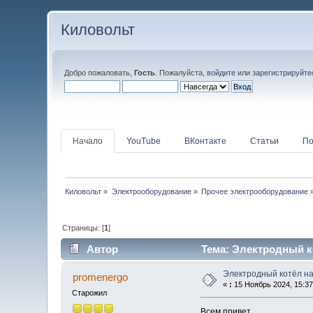
Киловольт
Добро пожаловать,
Гость
. Пожалуйста,
войдите
или
зарегистрируйте
Начало
YouTube
ВКонтакте
Статьи
По
Киловольт
»
Электрооборудование
»
Прочее электрооборудование
Страницы: [
1
]
Автор
Тема: Электродный ко
Электродный котёл н
promenergo
«
:
15 Ноябрь 2024, 15:37
Старожил
Всем привет.