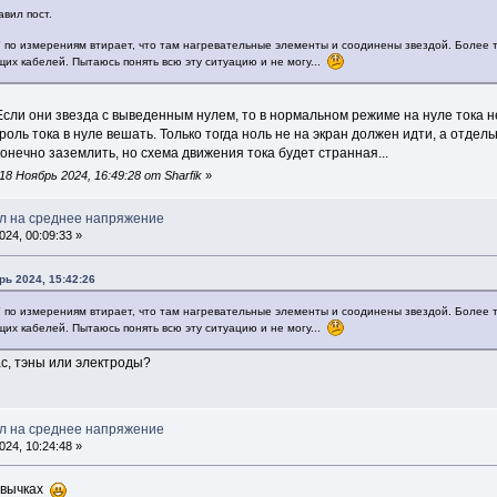
авил пост.
 по измерениям втирает, что там нагревательные элементы и соодинены звездой. Более тог
щих кабелей. Пытаюсь понять всю эту ситуацию и не могу...
Если они звезда с выведенным нулем, то в нормальном режиме на нуле тока не
троль тока в нуле вешать. Только тогда ноль не на экран должен идти, а отде
онечно заземлить, но схема движения тока будет странная...
8 Ноябрь 2024, 16:49:28 от Sharfik
»
л на среднее напряжение
24, 00:09:33 »
рь 2024, 15:42:26
 по измерениям втирает, что там нагревательные элементы и соодинены звездой. Более тог
щих кабелей. Пытаюсь понять всю эту ситуацию и не могу...
ас, тэны или электроды?
л на среднее напряжение
24, 10:24:48 »
авычках