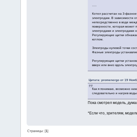
.....
Котел рассчитан на 3-фазное
электродам. В зависимости от
непосредственно в воде межд
поверхности, которая может 
электродами и электродами 
Регулирующие щитки обнажаю
котлом.
Электроды нулевой точки сост
Фазные электроды устанавлив
Регулирующие щитки установ
вверх или вниз вдоль электро
Цитата: promenergo от 19 Нояб
Как я понимаю, возможно нижн
следовательно и нагрев воды
Пока смотрел модель, думал
*Если что, зрителям, модел
Страницы: [
1
]