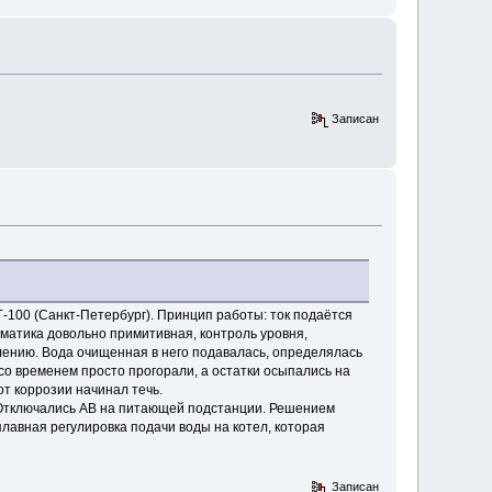
Записан
Г-100 (Санкт-Петербург). Принцип работы: ток подаётся
томатика довольно примитивная, контроль уровня,
лению. Вода очищенная в него подавалась, определялась
со временем просто прогорали, а остатки осыпались на
от коррозии начинал течь.
А. Отключались АВ на питающей подстанции. Решением
плавная регулировка подачи воды на котел, которая
Записан