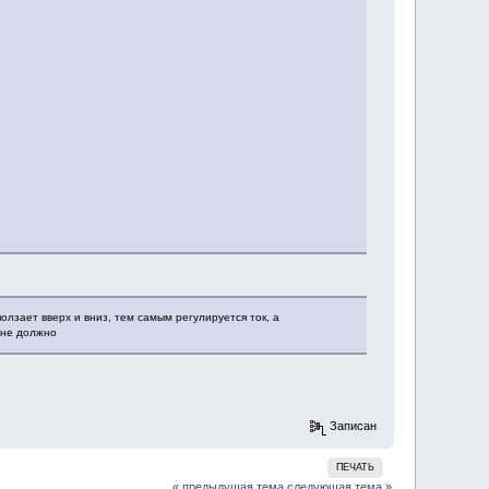
лзает вверх и вниз, тем самым регулируется ток, а
 не должно
Записан
ПЕЧАТЬ
« предыдущая тема
следующая тема »