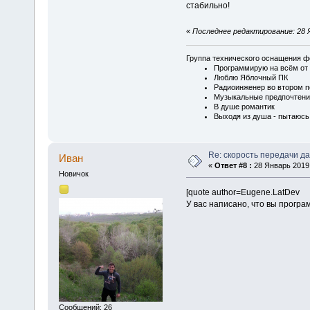
стабильно!
«
Последнее редактирование: 28 Я
Группа технического оснащения ф
Программирую на всём от 
Люблю Яблочный ПК
Радиоинженер во втором п
Музыкальные предпочтени
В душе романтик
Выходя из душа - пытаюсь
Re: скорость передачи д
Иван
«
Ответ #8 :
28 Январь 2019,
Новичок
[quote author=Eugene.LatDev
У вас написано, что вы прогр
Сообщений: 26