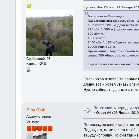
Цитата: AlexZhuk от 21 Январь 201
Материал из Википедии
Характеристика скорость обмена/
62,5 кбит/с 1200 м (одна витая па
375 кбит/с 500 м (одна витая пара
500 кбит/с,
1000 кбит/с,
2400 кбит/с 100 м (две витых пары
10000 кбит/с 10 м.
Примечание: Скорости обмена 62,
свыше 500 кбит/с рекомендуется
Сообщений: 26
Карма: +2/-0
Еще полезная вещь, сам как то пи
Спасибо за ответ! Эти парамет
длину, вот и хотел узнать опт
Нужно собирать данные с тако
Re: скорость передачи д
AlexZhuk
«
Ответ #4 :
23 Январь 2019,
Администратор
Ветеран
Поскольку квалификация автор
Подождем, может, спец какой п
забуду - спрошу. Но они там н