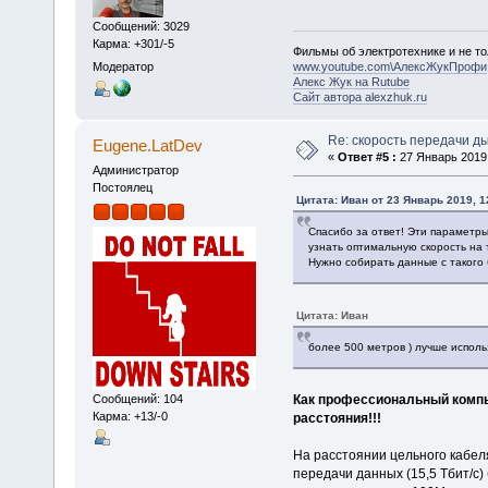
Сообщений: 3029
Карма: +301/-5
Фильмы об электротехнике и не то
Модератор
www.youtube.com\АлексЖукПрофи
Алекс Жук на Rutube
Сайт автора alexzhuk.ru
Re: скорость передачи д
Eugene.LatDev
«
Ответ #5 :
27 Январь 2019,
Администратор
Постоялец
Цитата: Иван от 23 Январь 2019, 1
Спасибо за ответ! Эти параметры 
узнать оптимальную скорость на 
Нужно собирать данные с такого
Цитата: Иван
более 500 метров ) лучше исполь
Как профессиональный компью
Сообщений: 104
Карма: +13/-0
расстояния!!!
На расстоянии цельного кабеля
передачи данных (15,5 Тбит/с)