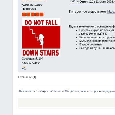
«
Ответ #10 :
11 Март 2019, 
Администратор
Постоялец
Интересное видео в тему
https
Группа технического оснащения ф
Программирую на всём от 
Люблю Яблочный ПК
Радиоинженер во втором п
Музыкальные предпочтени
В душе романтик
Выходя из душа - пытаюсь
Сообщений: 104
Карма: +13/-0
Страницы: [
1
]
Киловольт
»
Электроснабжение
»
Общие вопросы
»
скорость передачи