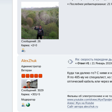
«
Последнее редактирование: 21 Я
Сообщений: 26
Карма: +2/-0
Re: скорость передачи д
AlexZhuk
«
Ответ #1 :
21 Январь 2019,
Администратор
Ветеран
Куда так далеко-то? С ними и 
Я по 485-му не специалист, но 
оптический кабель или через мо
Сообщений: 3029
Карма: +301/-5
Фильмы об электротехнике и не то
Модератор
www.youtube.com\АлексЖукПрофи
Алекс Жук на Rutube
Сайт автора alexzhuk.ru