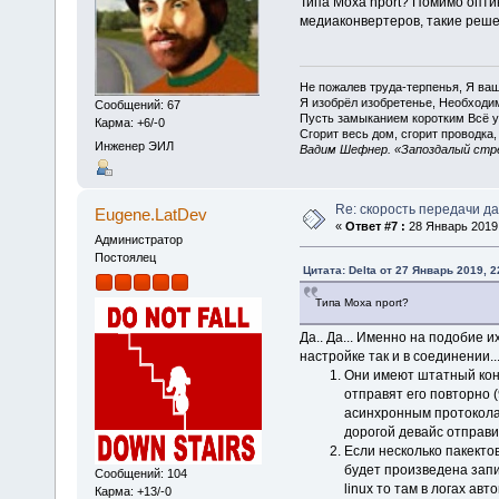
Типа Moxa nport? Помимо опт
медиаконвертеров, такие реше
Не пожалев труда-терпенья, Я ва
Я изобрёл изобретенье, Необходим
Сообщений: 67
Пусть замыканием коротким Всё у
Карма: +6/-0
Сгорит весь дом, сгорит проводка,
Инженер ЭИЛ
Вадим Шефнер. «Запоздалый стре
Re: скорость передачи д
Eugene.LatDev
«
Ответ #7 :
28 Январь 2019,
Администратор
Постоялец
Цитата: Delta от 27 Январь 2019, 2
Типа Moxa nport?
Да.. Да... Именно на подобие и
настройке так и в соединении..
Они имеют штатный конт
отправят его повторно 
асинхронным протоколам
дорогой девайс отправи
Если несколько пакектов 
будет произведена запис
Сообщений: 104
linux то там в логах а
Карма: +13/-0