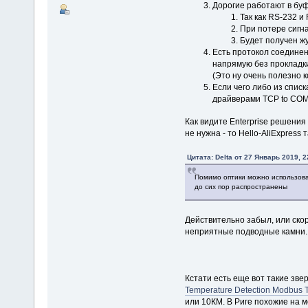
Дорогие работают в бу
Так как RS-232 
При потере сигн
Будет получен ж
Есть протокол соединени
напрямую без прокладки
(Это ну очень полезно к
Если чего либо из спис
драйверами TCP to COM
Как видите Enterprise решения
не нужна - то Hello-AliExpress
Цитата: Delta от 27 Январь 2019, 2
Помимо оптики можно использов
до сих пор распространены
Действительно забыл, или скор
неприятные подводные камни.
Кстати есть еще вот такие зве
Temperature Detection Modbus 
или 10КМ. В Риге похожие на м