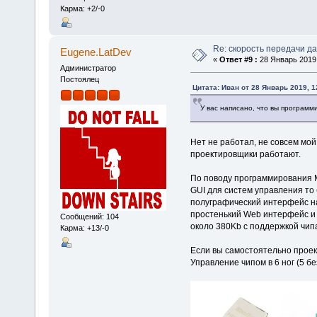
Карма: +2/-0
Re: скорость передачи д
Eugene.LatDev
«
Ответ #9 :
28 Январь 2019,
Администратор
Постоялец
Цитата: Иван от 28 Январь 2019, 1
У вас написано, что вы програм
Нет не работал, не совсем мой
проектировщики работают.
По поводу программирования M
GUI для систем управления то
полуграфический интерфейс на
простенький Web интерфейс и 
Сообщений: 104
около 380Kb с поддержкой чипа
Карма: +13/-0
Если вы самостоятельно проек
Управление чипом в 6 ног (5 бе