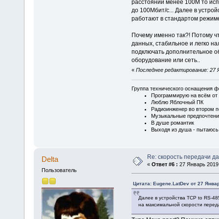
расстоянии менее 100М то испо
до 100Мбит/с... Далее в устро
работают в стандартом режиме
Почему именно так?! Потому ч
данных, стабильное и легко н
подключать дополнительное об
оборудование или сеть..
«
Последнее редактирование: 27 Я
Группа технического оснащения ф
Программирую на всём от 
Люблю Яблочный ПК
Радиоинженер во втором п
Музыкальные предпочтени
В душе романтик
Выходя из душа - пытаюсь
Re: скорость передачи д
Delta
«
Ответ #6 :
27 Январь 2019,
Пользователь
Цитата: Eugene.LatDev от 27 Январ
Далее в устройства TCP to RS-48
на максимальной скорости перед