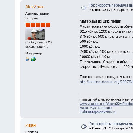
Re: скорость передачи д
AlexZhuk
«
Ответ #2 :
21 Январь 2019,
Администратор
Ветеран
Материал из Википедии
Характеристика скорость обме
62,5 кбит/с 1200 м (одна витая 
375 кбит/с 500 м (одна витая па
500 кбит/с,
Сообщений: 3029
1000 кбит/с,
Карма: +301/-5
2400 кбит/с 100 м (две витых п
Модератор
10000 кбит/с 10 м.
Примечание: Скорости обмена 6
скоростях обмена свыше 500 к
Еще полезная вещь, сам как то
http://masters.donntu.org/2007/fvt
Фильмы об электротехнике и не то
www.youtube.com\АлексЖукПрофи
Алекс Жук на Rutube
Сайт автора alexzhuk.ru
Re: скорость передачи д
Иван
«
Ответ #3 :
23 Январь 2019,
Новичок