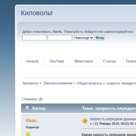
Киловольт
Добро пожаловать,
Гость
. Пожалуйста,
войдите
или
зарегистрируйтесь
.
Начало
YouTube
ВКонтакте
Статьи
Поис
Киловольт
»
Электроснабжение
»
Общие вопросы
»
скорость передачи
Страницы: [
1
]
Автор
Тема: скорость передач
скорость передачи данны
Иван
«
:
21 Январь 2019, 09:51:42 
Новичок
Какую скорость передачи данны