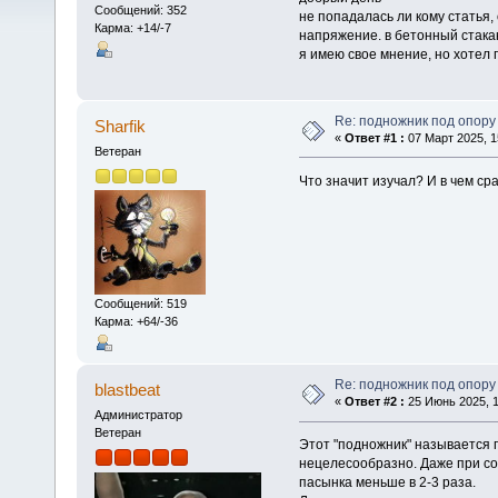
Сообщений: 352
не попадалась ли кому статья,
Карма: +14/-7
напряжение. в бетонный стака
я имею свое мнение, но хотел 
Re: подножник под опор
Sharfik
«
Ответ #1 :
07 Март 2025, 1
Ветеран
Что значит изучал? И в чем с
Сообщений: 519
Карма: +64/-36
Re: подножник под опор
blastbeat
«
Ответ #2 :
25 Июнь 2025, 1
Администратор
Ветеран
Этот "подножник" называется п
нецелесообразно. Даже при со
пасынка меньше в 2-3 раза.