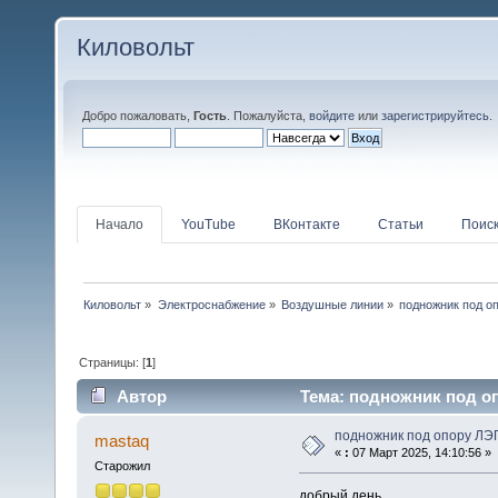
Киловольт
Добро пожаловать,
Гость
. Пожалуйста,
войдите
или
зарегистрируйтесь
.
Начало
YouTube
ВКонтакте
Статьи
Поис
Киловольт
»
Электроснабжение
»
Воздушные линии
»
подножник под о
Страницы: [
1
]
Автор
Тема: подножник под оп
подножник под опору ЛЭ
mastaq
«
:
07 Март 2025, 14:10:56 »
Старожил
добрый день