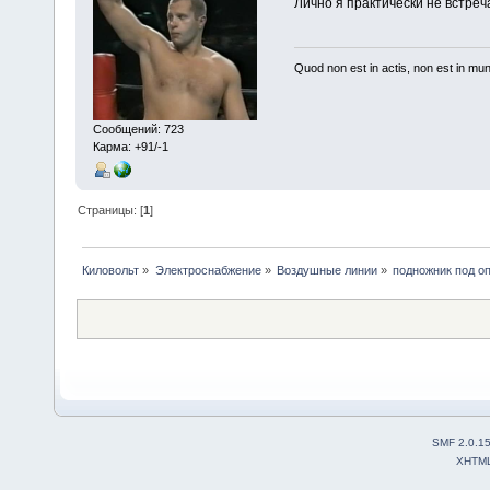
Лично я практически не встреч
Quod non est in actis, non est in mu
Сообщений: 723
Карма: +91/-1
Страницы: [
1
]
Киловольт
»
Электроснабжение
»
Воздушные линии
»
подножник под о
SMF 2.0.1
XHTM