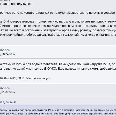
се равно на виду будет
ролик о реле приоритета или как то похоже называется. но не суть. в youtube
.
ке DIN которое включает приоритетную нагрузку и отключает не приоритетну
ой именно розетке возникнет такая беда и не возможно поставить реле на вес
ает. чаще всего в поключении электроприборов в одну розетку. поэтому функ
ключаем чайник и обогреватель. работает только чайник, а когда он закипит. 
выбором
 08:24:51 »
 схему на кухню для водонагревателя. Речь идет о мощной нагрузке 220в, по 
ановление цепи) + контактор (NO/NC). Еще на ввод питание схемы добавил д
8 Май 2025, 08:51:24 от Алексaндр
»
выбором
 21:07:59 »
025, 08:24:51
хему на кухню для водонагревателя. Речь идет о мощной нагрузке 220в, по этому схему с
ктор (NO/NC). Еще на ввод питание схемы добавил диф, так как водонагреватель. Вообщем