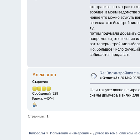
это красиво. но как раз от э
вообще, в моем ведомстве з
новое что можно всунуть во
сеачала, это был тройник с
т.д.
потом подумали добавить ф
напряжения, отключения или
вот теперь - тройник выбор
Но, большое число функций 
собиоается продавать
Re: Вилка-тройник с 
Алексaндр
«
Ответ #3 :
20 Май 2025,
Старожил
Не я так уже давно не игра
Сообщений: 329
схемы диммера в вилки для
Карма: +40/-4
Страницы: [
1
]
Киловольт
»
Испытания и измерения
»
Другое по теме, списком не 