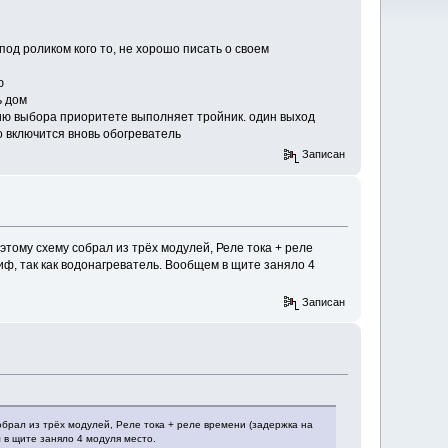
 под роликом кого то, не хорошо писать о своем
ю
ь дом
цию выбора приоритете выполняет тройник. один выход
то включится вновь обогреватель
Записан
этому схему собрал из трёх модулей, Реле тока + реле
иф, так как водонагреватель. Вообщем в щите заняло 4
Записан
обрал из трёх модулей, Реле тока + реле времени (задержка на
 в щите заняло 4 модуля место.