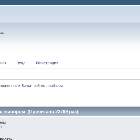
сь
.
иск
Вход
Регистрация
охваченное
»
Вилка-тройник с выбором
с выбором (Прочитано 22799 раз)
ром
 »
вписать