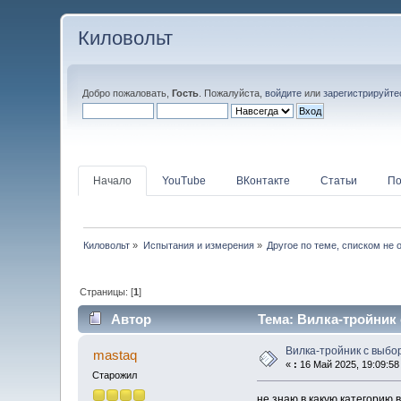
Киловольт
Добро пожаловать,
Гость
. Пожалуйста,
войдите
или
зарегистрируйте
Начало
YouTube
ВКонтакте
Статьи
По
Киловольт
»
Испытания и измерения
»
Другое по теме, списком не 
Страницы: [
1
]
Автор
Тема: Вилка-тройник 
Вилка-тройник с выбо
mastaq
«
:
16 Май 2025, 19:09:58
Старожил
не знаю в какую категорию 