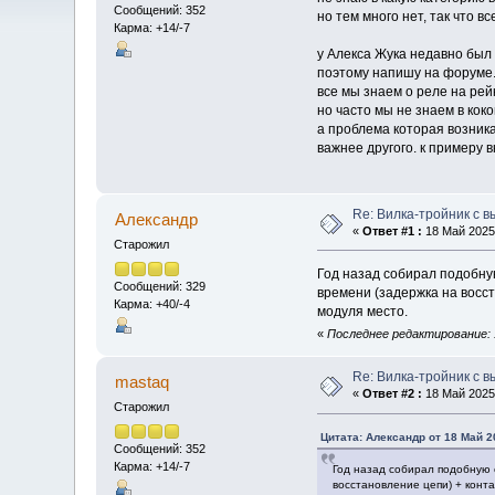
Сообщений: 352
но тем много нет, так что в
Карма: +14/-7
у Алекса Жука недавно был 
поэтому напишу на форуме
все мы знаем о реле на рей
но часто мы не знаем в кок
а проблема которая возник
важнее другого. к примеру в
Re: Вилка-тройник с 
Алексaндр
«
Ответ #1 :
18 Май 2025,
Старожил
Год назад собирал подобную
Сообщений: 329
времени (задержка на восст
Карма: +40/-4
модуля место.
«
Последнее редактирование: 1
Re: Вилка-тройник с 
mastaq
«
Ответ #2 :
18 Май 2025,
Старожил
Цитата: Алексaндр от 18 Май 2
Сообщений: 352
Карма: +14/-7
Год назад собирал подобную с
восстановление цепи) + конта