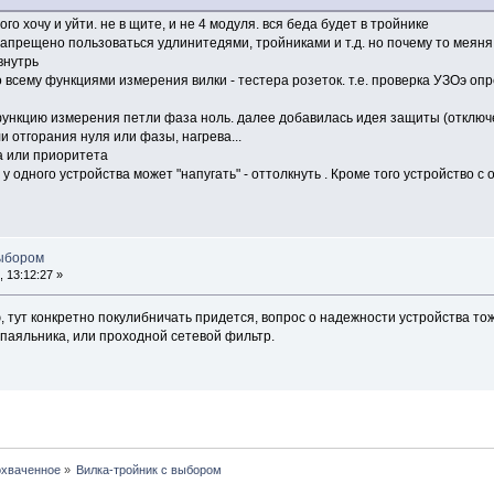
того хочу и уйти. не в щите, и не 4 модуля. вся беда будет в тройнике
апрещено пользоваться удлинитедями, тройниками и т.д. но почему то меяня п
внутрь
о всему функциями измерения вилки - тестера розеток. т.е. проверка УЗОэ о
ункцию измерения петли фаза ноль. далее добавилась идея защиты (отключ
 отгорания нуля или фазы, нагрева...
а или приоритета
у одного устройства может "напугать" - оттолкнуть . Кроме того устройство с
выбором
 13:12:27 »
ю, тут конкретно покулибничать придется, вопрос о надежности устройства т
 паяльника, или проходной сетевой фильтр.
охваченное
»
Вилка-тройник с выбором