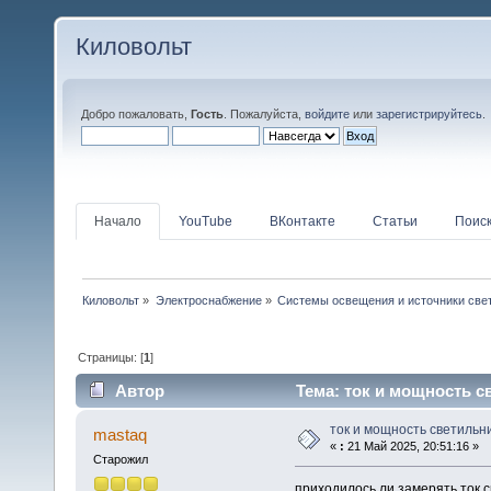
Киловольт
Добро пожаловать,
Гость
. Пожалуйста,
войдите
или
зарегистрируйтесь
.
Начало
YouTube
ВКонтакте
Статьи
Поис
Киловольт
»
Электроснабжение
»
Системы освещения и источники све
Страницы: [
1
]
Автор
Тема: ток и мощность с
ток и мощность светильн
mastaq
«
:
21 Май 2025, 20:51:16 »
Старожил
приходилось ли замерять ток 