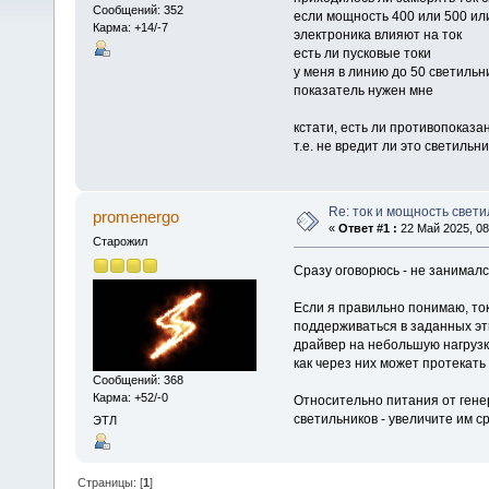
Сообщений: 352
если мощность 400 или 500 ил
Карма: +14/-7
электроника влияют на ток
есть ли пусковые токи
у меня в линию до 50 светильн
показатель нужен мне
кстати, есть ли противопоказа
т.е. не вредит ли это светильн
Re: ток и мощность свет
promenergo
«
Ответ #1 :
22 Май 2025, 08
Старожил
Сразу оговорюсь - не занимал
Если я правильно понимаю, ток
поддерживаться в заданных эт
драйвер на небольшую нагрузку
как через них может протекать
Сообщений: 368
Карма: +52/-0
Относительно питания от гене
светильников - увеличите им с
ЭТЛ
Страницы: [
1
]