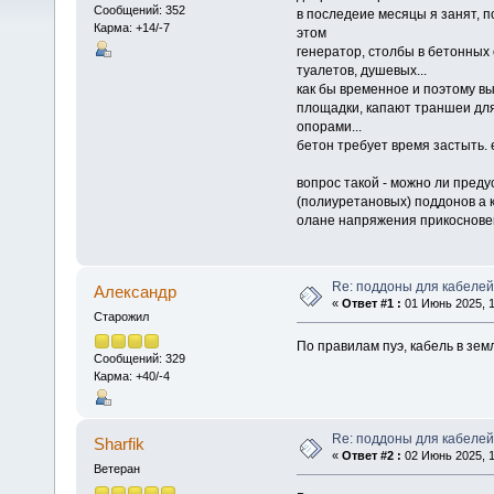
Сообщений: 352
в последеие месяцы я занят, п
Карма: +14/-7
этом
генератор, столбы в бетонных
туалетов, душевых...
как бы временное и поэтому вы
площадки, капают траншеи дл
опорами...
бетон требует время застыть. е
вопрос такой - можно ли преду
(полиуретановых) поддонов а 
олане напряжения прикоснове
Re: поддоны для кабелей
Алексaндр
«
Ответ #1 :
01 Июнь 2025, 1
Старожил
По правилам пуэ, кабель в зе
Сообщений: 329
Карма: +40/-4
Re: поддоны для кабелей
Sharfik
«
Ответ #2 :
02 Июнь 2025, 1
Ветеран