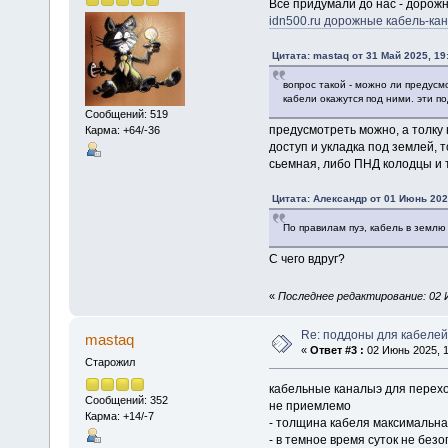
Все придумали до нас - дорож
idn500.ru дорожные кабель-ка
Цитата: mastaq от 31 Май 2025, 19
вопрос такой - можно ли предусм
кабели окажутся под ними. эти 
Сообщений: 519
предусмотреть можно, а толку 
Карма: +64/-36
доступ и укладка под землей, 
сьемная, либо ПНД колодцы и 
Цитата: Алексaндр от 01 Июнь 202
По правилам пуэ, кабель в землю
С чего вдруг?
«
Последнее редактирование: 02 Ию
Re: поддоны для кабелей
mastaq
«
Ответ #3 :
02 Июнь 2025, 1
Старожил
кабельные каналыэ для перехо
Сообщений: 352
не приемлемо
Карма: +14/-7
- толщина кабеля максимальна
- в темное время суток не без