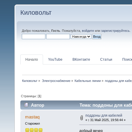
Киловольт
Добро пожаловать,
Гость
. Пожалуйста,
войдите
или
зарегистрируйтесь
.
Начало
YouTube
ВКонтакте
Статьи
Поис
Киловольт
»
Электроснабжение
»
Кабельные линии
»
поддоны для каб
Страницы: [
1
]
Автор
Тема: поддоны для кабе
поддоны для кабелей
mastaq
«
:
31 Май 2025, 19:56:44 »
Старожил
добрый вечер