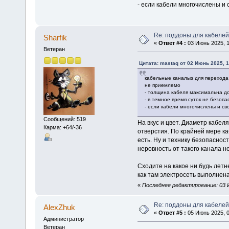
- если кабели многочислены и 
Re: поддоны для кабелей
Sharfik
«
Ответ #4 :
03 Июнь 2025, 1
Ветеран
Цитата: mastaq от 02 Июнь 2025, 1
кабельные каналыэ для перехода
не приемлемо
- толщина кабеля максимальна до
- в темное время суток не безоп
- если кабели многочислены и св
Сообщений: 519
На вкус и цвет. Диаметр кабел
Карма: +64/-36
отверстия. По крайней мере к
есть. Ну и технику безопаснос
неровность от такого канала не
Сходите на какое ни будь летн
как там электросеть выполнена
«
Последнее редактирование: 03 Ию
Re: поддоны для кабелей
AlexZhuk
«
Ответ #5 :
05 Июнь 2025, 0
Администратор
Ветеран