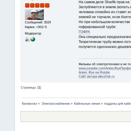
На самом деле Sharfik прав н
Заглубляются в землю (копать
человека спокойно из ставят и
землей не торчали, если боите
Но при небольшом количестве 
Сообщений: 3029
гофрированной трубе:
Карма: +301/-5
ГОФРА
Модератор
Она специально предназначена 
Теоретически трубу можно пото
получится однозначно дешевле
Фильмы об электротехнике и не то
www.youtube.com\АлексЖукПрофи
Алекс Жук на Rutube
Сайт автора alexzhuk.ru
Страницы: [
1
]
Киловольт
»
Электроснабжение
»
Кабельные линии
»
поддоны для каб