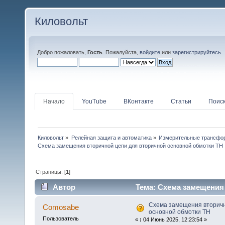
Киловольт
Добро пожаловать,
Гость
. Пожалуйста,
войдите
или
зарегистрируйтесь
.
Начало
YouTube
ВКонтакте
Статьи
Поис
Киловольт
»
Релейная защита и автоматика
»
Измерительные трансфо
Схема замещения вторичной цепи для вторичной основной обмотки ТН
Страницы: [
1
]
Автор
Тема: Схема замещения
(Прочитано 17741 раз)
Схема замещения вторичн
Comosabe
основной обмотки ТН
Пользователь
«
:
04 Июнь 2025, 12:23:54 »