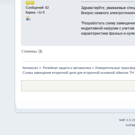
Здравствуйте, уважаемые спе
Сообщений: 62
Карма: +1/-0
Вопрос немного электротехнич
"Разработать схему замещения
индуктивной нагрузки с учетом
характеристики фазных и нуле
Страницы: [
1
]
Киловольт
»
Релейная защита и автоматика
»
Измерительные трансфо
Схема замещения вторичной цепи для вторичной основной обмотки ТН
SMF 2.0.1
XHTM