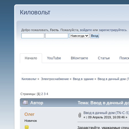
Киловольт
Добро пожаловать,
Гость
. Пожалуйста,
войдите
или
зарегистрируйтесь
.
Начало
YouTube
ВКонтакте
Статьи
Поис
Киловольт
»
Электроснабжение
»
Ввод в здание
»
Ввод в дачный дом (
Страницы: [
1
]
2
3
4
Автор
Тема: Ввод в дачный до
Ввод в дачный дом (TN-C-S
Олег
«
:
09 Апрель 2019, 16:09:46 »
Новичок
Здравствуйте, уважаемые спец