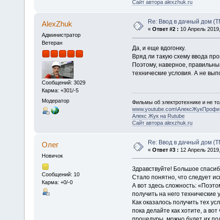
Сайт автора alexzhuk.ru
Re: Ввод в дачный дом (T
AlexZhuk
«
Ответ #2 :
10 Апрель 2019,
Администратор
Ветеран
Да, и еще вдогонку.
Вряд ли такую схему ввода про
Поэтому, наверное, правильный
технические условия. А не вып
Сообщений: 3029
Карма: +301/-5
Модератор
Фильмы об электротехнике и не то
www.youtube.com\АлексЖукПрофи
Алекс Жук на Rutube
Сайт автора alexzhuk.ru
Re: Ввод в дачный дом (T
Олег
«
Ответ #3 :
12 Апрель 2019,
Новичок
Здравствуйте! Большое спасибо
Сообщений: 10
Стало понятно, что следует ис
Карма: +0/-0
А вот здесь сложность: «Поэто
получить на него технические 
Как оказалось получить тех ус
пока делайте как хотите, а вот
процедуры, можно будет их по