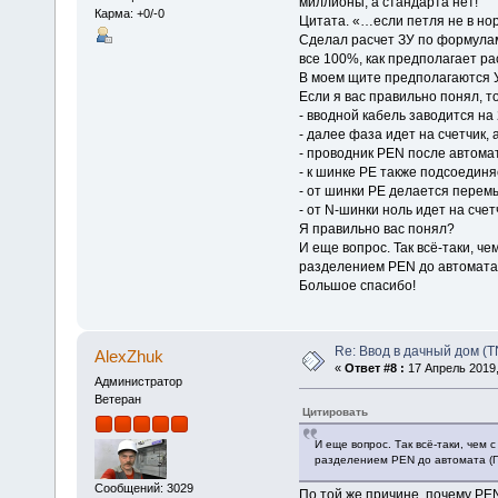
миллионы, а стандарта нет!
Карма: +0/-0
Цитата. «…если петля не в нор
Сделал расчет ЗУ по формулам 
все 100%, как предполагает рас
В моем щите предполагаются 
Если я вас правильно понял, т
- вводной кабель заводится на
- далее фаза идет на счетчик, 
- проводник PEN после автома
- к шинке PE также подсоединя
- от шинки PE делается перем
- от N-шинки ноль идет на счет
Я правильно вас понял?
И еще вопрос. Так всё-таки, ч
разделением PEN до автомата 
Большое спасибо!
Re: Ввод в дачный дом (T
AlexZhuk
«
Ответ #8 :
17 Апрель 2019,
Администратор
Ветеран
Цитировать
И еще вопрос. Так всё-таки, чем
разделением PEN до автомата (П
Сообщений: 3029
По той же причине, почему PE