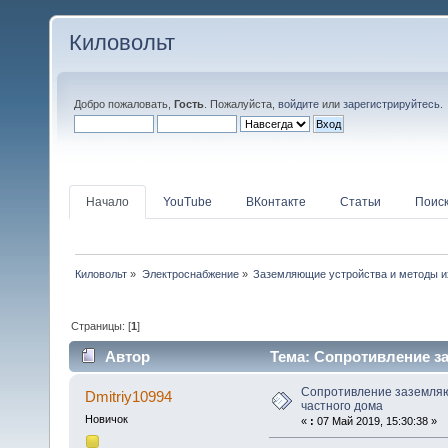
Киловольт
Добро пожаловать,
Гость
. Пожалуйста,
войдите
или
зарегистрируйтесь
.
Начало
YouTube
ВКонтакте
Статьи
Поис
Киловольт
»
Электроснабжение
»
Заземляющие устройства и методы и
Страницы: [
1
]
Автор
Тема: Сопротивление за
раз)
Сопротивление заземляю
Dmitriy10994
частного дома
Новичок
«
:
07 Май 2019, 15:30:38 »