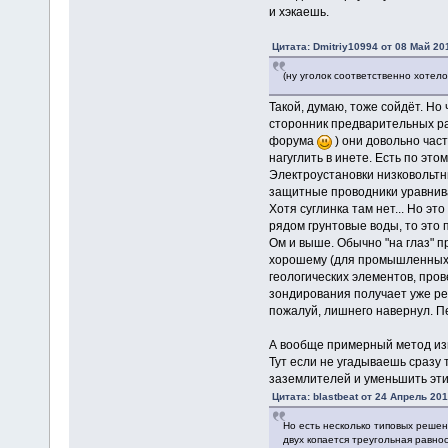
и хэкаешь.
Цитата: Dmitriy10994 от 08 Май 201
(ну уголок соответственно хотел
Такой, думаю, тоже сойдёт. Но
сторонник предварительных рас
форума
) они довольно час
нагуглить в инете. Есть по эт
Электроустановки низковольтн
защитные проводники уравнива
Хотя суглинка там нет... Но эт
рядом грунтовые воды, то это 
Ом и выше. Обычно "на глаз" 
хорошему (для промышленных 
геологических элементов, про
зондирования получает уже ре
пожалуй, лишнего навернул. Пе
А вообще примерный метод изг
Тут если не угадываешь сразу 
заземлителей и уменьшить эт
Цитата: blastbeat от 24 Апрель 201
Но есть несколько типовых решен
двух копается треугольная равно