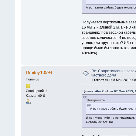
А вот такое забить будет очень с
Получается вертикальные зазем
16 мм^2 и длиной 2 м, а не 3 к
траншейку под вводной кабель 
весомое количество. И по пово
уголок или прут все же? Ибо те
проще было бы загнать в землю
40х40х4)
Re: Сопротивление зазе
Dmitriy10994
частного дома
Новичок
«
Ответ #4 :
08 Май 2019, 08
Сообщений: 4
Цитата: AlexZhuk от 07 Май 2019, 
Карма: +0/-0
Цитировать
А вот такое забить будет очен
И не нужно, ибо не по правилам
Остальное все так.