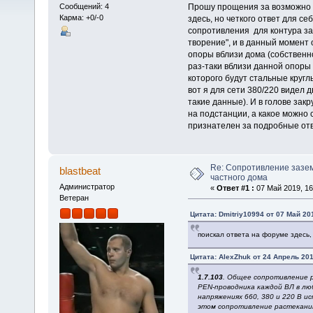
Прошу прощения за возможно 
Сообщений: 4
Карма: +0/-0
здесь, но четкого ответ для се
сопротивления для контура за
творение", и в данный момент 
опоры вблизи дома (собственн
раз-таки вблизи данной опоры 
которого будут стальные кругл
вот я для сети 380/220 видел 
такие данные). И в голове зак
на подстанции, а какое можно 
признателен за подробные отв
Re: Сопротивление зазе
blastbeat
частного дома
Администратор
«
Ответ #1 :
07 Май 2019, 16
Ветеран
Цитата: Dmitriy10994 от 07 Май 201
поискал ответа на форуме здесь,
Цитата: AlexZhuk от 24 Апрель 201
1.7.103
. Общее сопротивление 
PEN-проводника каждой ВЛ в лю
напряжениях 660, 380 и 220 В и
этом сопротивление растеканию