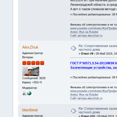
MI3102H BT при наличии допол
Ленинградской области, в сред
А вот о таком сложном методе 
«
Последнее редактирование: 09 М
Фильмы об электротехнике и не то
www.youtube.com\АлексЖукПрофи
Алекс Жук на Rutube
Сайт автора alexzhuk.ru
Re: Сопротивление зазе
AlexZhuk
частного дома
Администратор
«
Ответ #9 :
09 Май 2019, 10
Ветеран
ГОСТ Р 50571.5.54-2013/МЭК 6
Заземляющие устройства, за
«
Последнее редактирование: 09 М
Сообщений: 3029
Карма: +301/-5
Фильмы об электротехнике и не то
Модератор
www.youtube.com\АлексЖукПрофи
Алекс Жук на Rutube
Сайт автора alexzhuk.ru
Re: Сопротивление зазе
blastbeat
частного дома
Администратор
«
Ответ #10 :
09 Май 2019, 1