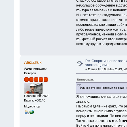
Спасибо большое за ответ и та
небольшое обсуждение в друго
контура заземления и непонятн
И я вот тоже призадумался на 
комментария я так понял, что 
последовательно в виде забиты
либо геометрического контура.
прутов/уголков, нежели в случа
конкретный расчет чтоб наверн
поэтому кругом закрадываются
Re: Сопротивление зазе
AlexZhuk
частного дома
Администратор
«
Ответ #5 :
08 Май 2019, 20
Ветеран
Цитировать
Или же это все "вилами по воде"
Сообщений: 3029
Я для суглинка считал ,так у м
Карма: +301/-5
хватало.
На самом деле - не факт, что р
Модератор
померить. Много было случаев, 
норму и не входили. По невыяс
Так что все расчеты
с моей точ
Бейте 4 штуки в линию - точно 