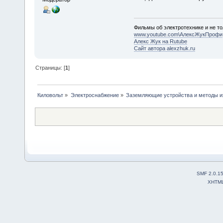
Фильмы об электротехнике и не то
www.youtube.com\АлексЖукПрофи
Алекс Жук на Rutube
Сайт автора alexzhuk.ru
Страницы: [
1
]
Киловольт
»
Электроснабжение
»
Заземляющие устройства и методы и
SMF 2.0.1
XHTM