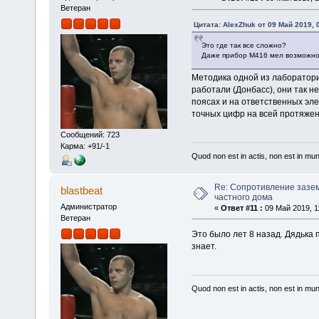
Ветеран
Цитата: AlexZhuk от 09 Май 2019, 
Это где так все сложно?
Даже прибор М416 мел возможнос
Методика одной из лабораторий
работали (Донбасс), они так н
поясах и на ответственных эл
точных цифр на всей протяженн
Сообщений: 723
Карма: +91/-1
Quod non est in actis, non est in mu
Re: Сопротивление зазе
blastbeat
частного дома
Администратор
«
Ответ #11 :
09 Май 2019, 1
Ветеран
Это было лет 8 назад. Дядька п
знает.
Quod non est in actis, non est in mu