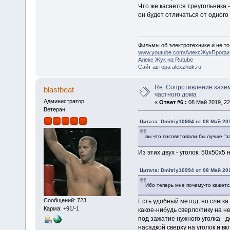
Что же касается треугольника 
он будет отличаться от одного
Фильмы об электротехнике и не то
www.youtube.com\АлексЖукПрофи
Алекс Жук на Rutube
Сайт автора alexzhuk.ru
Re: Сопротивление зазе
blastbeat
частного дома
Администратор
«
Ответ #6 :
08 Май 2019, 22
Ветеран
Цитата: Dmitriy10994 от 08 Май 201
вы что посоветовали бы лучше "за
Из этих двух - уголок. 50х50х5 
Цитата: Dmitriy10994 от 08 Май 201
Ибо теперь мне почему-то кажется
Сообщений: 723
Есть удобный метод, но слегк
Карма: +91/-1
какое-нибудь сверло/пику на 
под зажатие нужного уголка - 
насадкой сверху на уголок и в