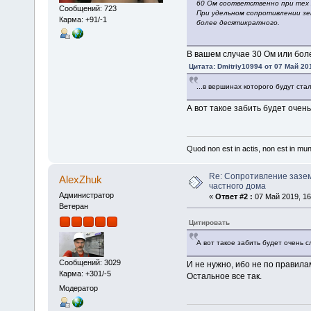
60 Ом соответственно при тех 
Сообщений: 723
При удельном сопротивлении зем
Карма: +91/-1
более десятикратного.
В вашем случае 30 Ом или боле
Цитата: Dmitriy10994 от 07 Май 201
...в вершинах которого будут ст
А вот такое забить будет очень
Quod non est in actis, non est in mu
Re: Сопротивление зазе
AlexZhuk
частного дома
Администратор
«
Ответ #2 :
07 Май 2019, 16
Ветеран
Цитировать
А вот такое забить будет очень с
Сообщений: 3029
И не нужно, ибо не по правил
Карма: +301/-5
Остальное все так.
Модератор