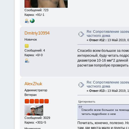
Сообщений: 723
Карма: +91/-1
Re: Сопротивление зазе
Dmitriy10994
частного дома
Новичок
«
Ответ #12 :
13 Май 2019, 0
Спасибо всем большое за помо
Сообщений: 4
Карма: +0/-0
интересный, буду читать подро
диаметром 10-16 мм^2 длиной 2
расчетам попробую проверить 
Re: Сопротивление зазе
AlexZhuk
частного дома
Администратор
«
Ответ #13 :
13 Май 2019, 1
Ветеран
Цитировать
Спасибо всем большое за помощь
читать подробнее о нем
Сообщений: 3029
Карма: +301/-5
Почитать, конечно, полезно. 
там, где места мало и грунты 
Модератор