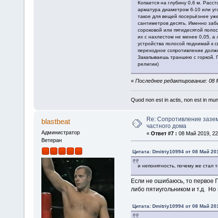
Копается на глубину 0,6 м. Расс
арматура диаметром 6-10 или уго
такое для вещей посерьёзнее уже
сантиметров десять. Именно заби
сороковой или пятидесятой полос
их с нахлестом не менее 0,05, а 
устройства полосой поднимай к св
переходное сопротивление должн
Закапываешь траншею с горкой. 
религии)
«
Последнее редактирование: 08 Ма
Quod non est in actis, non est in mu
Re: Сопротивление зазе
blastbeat
частного дома
Администратор
«
Ответ #7 :
08 Май 2019, 22
Ветеран
Цитата: Dmitriy10994 от 08 Май 201
и непонятность, почему же стал т
Если не ошибаюсь, то первое 
либо пятиугольником и т.д. Но
Цитата: Dmitriy10994 от 08 Май 201