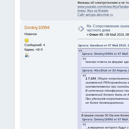
Фильмы об электротехнике и не то
www.youtube.com\АлексЖукПрофи
Алекс Жук на Rutube
Сайт автора alexzhuk.ru
Re: Сопротивление зазе
Dmitriy10994
частного дома
Новичок
«
Ответ #3 :
08 Май 2019, 08
Сообщений: 4
Цитата: blastbeat от 07 Май 2019, 
Карма: +0/-0
Цитата: Dmitriy10994 от 07 Май 
поискал ответа на форуме здес
Цитата: AlexZhuk от 24 Апрель 
1.7.103
. Общее сопротивлени
заземлений PEN-проводника к
соответственно при линейных
В источника однофазного то
заземлений должно быть не б
При удельном сопротивлении з
не более десятикратного.
В вашем случае 30 Ом или более,
Цитата: Dmitriy10994 от 07 Май 
...в вершинах которого будут 