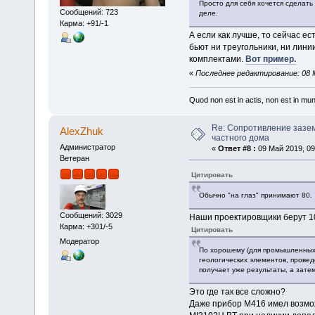
Просто для себя хочется сделать
Сообщений: 723
деле.
Карма: +91/-1
А если как лучше, то сейчас е
бьют ни треугольники, ни лини
комплектами.
Вот пример.
«
Последнее редактирование: 08 Ма
Quod non est in actis, non est in mu
Re: Сопротивление зазе
AlexZhuk
частного дома
Администратор
«
Ответ #8 :
09 Май 2019, 09
Ветеран
Цитировать
Обычно "на глаз" принимают 80.
Сообщений: 3029
Наши проектировщики берут 1
Карма: +301/-5
Цитировать
Модератор
По хорошему (для промышленных 
геологических элементов, прове
получает уже результаты, а зат
Это где так все сложно?
Даже прибор М416 имел возмож