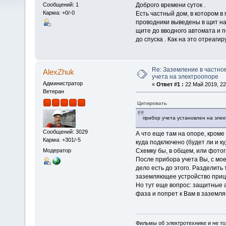
Доброго времени суток .
Сообщений: 1
Карма: +0/-0
Есть частный дом, в котором в
проводники выведены в щит на
щите до вводного автомата и 
до спуска . Как на это отреаги
Re: Заземление в частном
AlexZhuk
учета на электроопоре
Администратор
«
Ответ #1 :
22 Май 2019, 22
Ветеран
Цитировать
прибор учета установлен на эле
Сообщений: 3029
А что еще там на опоре, кром
Карма: +301/-5
куда подключено (будет ли и к
Схемку бы, в общем, или фотог
Модератор
После прибора учета Вы, с моей
дело есть до этого. Разделить 
заземляющее устройство приц
Но тут еще вопрос: защитные а
фаза и попрет к Вам в заземл
Фильмы об электротехнике и не то