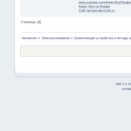
www.youtube.com\АлексЖукПрофи
Алекс Жук на Rutube
Сайт автора alexzhuk.ru
Страницы: [
1
]
Киловольт
»
Электроснабжение
»
Заземляющие устройства и методы и
SMF 2.0.1
XHTM