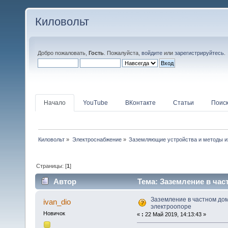
Киловольт
Добро пожаловать,
Гость
. Пожалуйста,
войдите
или
зарегистрируйтесь
.
Начало
YouTube
ВКонтакте
Статьи
Поис
Киловольт
»
Электроснабжение
»
Заземляющие устройства и методы и
Страницы: [
1
]
Автор
Тема: Заземление в час
26274 раз)
Заземление в частном дом
ivan_dio
электроопоре
Новичок
«
:
22 Май 2019, 14:13:43 »