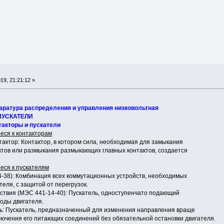
9, 21:21:12 »
паратура распределения и управления низковольтная
 ПУСКАТЕЛИ
такторы и пускатели
еся к контакторам
тактор: Контактор, в котором сила, необходимая для замыкания
тов или размыкания размыкающих главных контактов, создается
еся к пускателям
14-38): Комбинация всех коммутационных устройств, необходимых
теля, с защитой от перегрузок.
йствия (МЭС 441-14-40): Пускатель, одноступенчато подающий
оды двигателя.
ль: Пускатель, предназначенный для изменения направления враще­
лючения его питающих соединений без обязательной остановки двигателя.