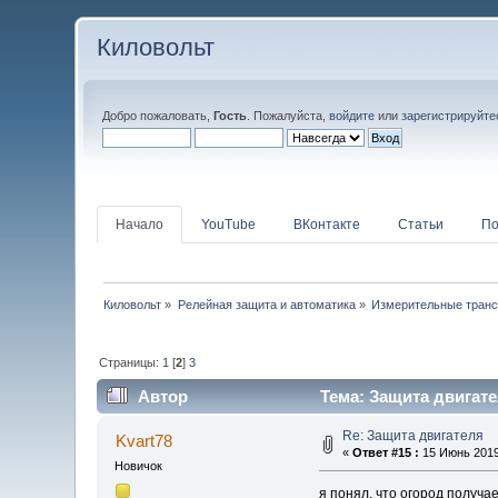
Киловольт
Добро пожаловать,
Гость
. Пожалуйста,
войдите
или
зарегистрируйте
Начало
YouTube
ВКонтакте
Статьи
По
Киловольт
»
Релейная защита и автоматика
»
Измерительные тран
Страницы:
1
[
2
]
3
Автор
Тема: Защита двигате
Re: Защита двигателя
Kvart78
«
Ответ #15 :
15 Июнь 2019,
Новичок
я понял, что огород получа