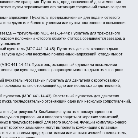
аправлениями вращения: Пускатель, предназначенный для изменения
ателя путем переключения его питающих соединений только во время
нном напряжении: Пускатель, предназначенный для подачи сетевого
ателя двумя или более ступенями или путем постепенного повышения
й звезда — треугольник (МЭС 441-14-44): Пускатель для трехфазного
пусковом положении которого обмотки статора соединяются звездой, а
угольником.
ый пускатель (МЭС 441-14-45): Пускатель для асинхронного двига­
о запуска одно или несколько пониженных напряжений, отводимых от
ь (МЭС 441-14-42): Пускатель, оснащенный одним или несколькими
жения при пуске заданного вращающего момента двигателя и ограни­
ый пускатель: Реостатный пускатель для двигателя с короткозамкну­
ка последовательно отсекающий одно или несколько сопротивлений,
й пускатель (МЭС 441-14-43): Реостатный пускатель для двигателя
д пуска последовательно отсекающий одно или несколько сопротивлений,
атель (см. рисунок 3): Комбинация пускателя, коммутационного
ом ручного управления и аппарата защиты от коротких замыканий,
ных в предусмотренной для этого оболочке. Функции коммутационного
ы от коротких замыканий могут выполнять комбинация с плавкими
тель с плавкими предохранителями или автоматический выключатель,
й для разъединения.