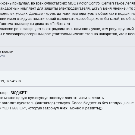
ю хрень придумал, во всех супостатских МСС (Motor Control Center) такое леп
х стандартный комплект для защиты электродвигателя. Есть у меня мнение, ч
комплектующих. Дальше - круче: датчики температуры в обмотках и подшипника
ии имел в виду автоматический выключатель вообще, хотя бы какой, не обяз
о "автоматом защиты двигателя" обозвал).
тепловое реле защищает электродвигатель намного лучше, чем регулируемый
 с микропроцессорными расцепителями имеют столько наворотов, что в нео
 только:
офи
9, 07:54:50 »
актор - БЮДЖЕТ!
 то можно целую пусковую установку с частотником залепить.
автомат-пускатель (контактор)-теплуха. Более бюджетно без теплухи, но не т
и "КОНТАКТОР", которую затронул
Alex
, можно и развить)))