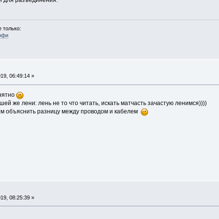
 только:
офи
9, 06:49:14 »
онятно
ей же лени: лень не то что читать, искать матчасть зачастую ленимся))))
сем объяснить разницу между проводом и кабелем
9, 08:25:39 »