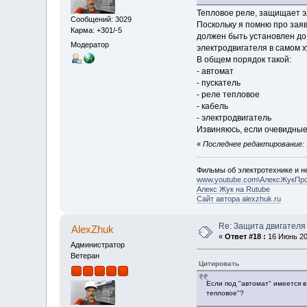
Тепловое реле, защищает э
Сообщений: 3029
Поскольку я помню про зая
Карма: +301/-5
должен быть установлен до
Модератор
электродвигателя в самом х
В общем порядок такой:
- автомат
- пускатель
- реле тепловое
- кабель
- электродвигатель
Извиняюсь, если очевидные 
«
Последнее редактирование: 1
Фильмы об электротехнике и не
www.youtube.com\АлексЖукПр
Алекс Жук на Rutube
Сайт автора alexzhuk.ru
Re: Защита двигателя
AlexZhuk
«
Ответ #18 :
16 Июнь 201
Администратор
Ветеран
Цитировать
Если под "автомат" имеется 
тепловое"?