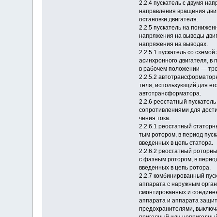
2.2.4 пускатель с двумя н
направления вращения двиг
остановки двигателя.
2.2.5 пускатель на пониже
напряжения на выводы двиг
напряжения на выводах.
2.2.5.1 пускатель со схемо
асинхронного двигателя, в 
в рабочем положении — тре
2.2.5.2 автотрансформаторн
теля, использующий для ег
автотрансформатора.
2.2.6 реостатный пускател
сопротивлениями для дости
чения тока.
2.2.6.1 реостатный статорн
тым ротором, в период пус
введенных в цепь статора.
2.2.6.2 реостатный роторны
с фазным ротором, в перио
введенных в цепь ротора.
2.2.7 комбинированный пуск
аппарата с наружным орган
смонтированных и соединен
аппарата и аппарата защит
предохранителями, выключа
пригодный или непригодны