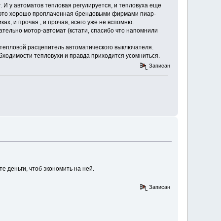
ят. И у автоматов тепловая регулируется, и тепловуха еще
то это хорошо проплаченная брендовыми фирмами пиар-
х, и прочая , и прочая, всего уже не вспомню.
ательно мотор-автомат (кстати, спасибо что напомнили
 тепловой расцепитель автоматического выключателя.
бходимости тепловухи и правда приходится усомниться.
Записан
е деньги, чтоб экономить на ней.
Записан