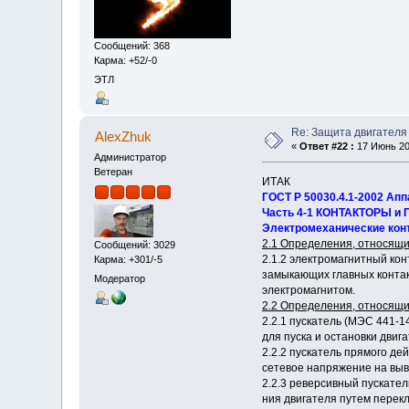
Сообщений: 368
Карма: +52/-0
ЭТЛ
Re: Защита двигателя
AlexZhuk
«
Ответ #22 :
17 Июнь 201
Администратор
Ветеран
ИТАК
ГОСТ Р 50030.4.1-2002 Ап
Часть 4-1 КОНТАКТОРЫ и
Электромеханические кон
2.1 Определения, относящи
Сообщений: 3029
2.1.2 электромагнитный кон
Карма: +301/-5
замыкающих главных контак
Модератор
электромагнитом.
2.2 Определения, относящи
2.2.1 пускатель (МЭС 441-
для пуска и остановки двига
2.2.2 пускатель прямого де
сетевое напряжение на выв
2.2.3 реверсивный пускате
ния двигателя путем перек