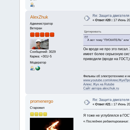
Re: Защита двигателя
AlexZhuk
«
Ответ #20 :
17 Июнь 201
Администратор
Ветеран
Цитировать
А вот тему "ПУСКАТЕЛЬ" или 
Он вроде не про это писал.
Сообщений: 3029
имеет более серьезную сист
Карма: +301/-5
приводили (вроде на ГОСТ,)
Модератор
Фильмы об электротехнике и не
www.youtube.com\АлексЖукПр
Алекс Жук на Rutube
Сайт автора alexzhuk.ru
Re: Защита двигателя
promenergo
«
Ответ #21 :
17 Июнь 201
Старожил
Я тоже не углублялся в ГОС
«
Последнее редактирование: 1