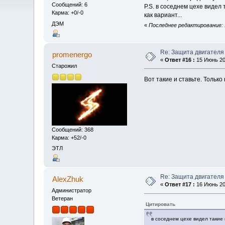
Сообщений: 6
P.S. в соседнем цехе видел 
Карма: +0/-0
как вариант...
ДЭМ
«
Последнее редактирование: 1
Re: Защита двигателя
promenergo
«
Ответ #16 :
15 Июнь 201
Старожил
Вот такие и ставьте. Только
Сообщений: 368
Карма: +52/-0
ЭТЛ
Re: Защита двигателя
AlexZhuk
«
Ответ #17 :
16 Июнь 201
Администратор
Ветеран
Цитировать
в соседнем цехе видел такие