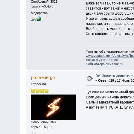
Сообщений: 3029
Даже если так, то не я таку
Карма: +301/-5
ставится - вот такой у ни
Модератор
акция для сбыта дорогущих 
Я же в предыдущем сообщен
название, а то я давеча ег
Вообще, есть мнение, что 
Хотя современные автоматы
Фильмы об электротехнике и не
www.youtube.com\АлексЖукПр
Алекс Жук на Rutube
Сайт автора alexzhuk.ru
Re: Защита двигателя
promenergo
«
Ответ #19 :
17 Июнь 201
Старожил
Тут еще не мало важный ф
Если деньги некуда девать,
Самый адекватный вариант: 
А вот тему "ПУСКАТЕЛЬ" ил
Сообщений: 368
Карма: +52/-0
ЭТЛ