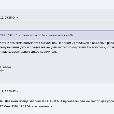
9, 09:55:04 »
"КОНТАКТОР", которую затронул Alex , можно и развить)))
 Хотя и эта тема получается актуальной. В одном из фильмов я объяснил разл
ему гашения дуги и предназначен для частых коммутаций. Выяснилось, что н
 надо комментарии к видео перечитать.
 только:
офи
9, 12:09:47 »
Ты. Для меня всегда это был КОНТАКТОР. А пускатель - это контактор для упра
7 Июнь 2019, 12:12:06 от promenergo
»