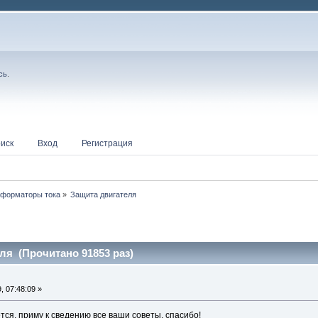
сь
.
иск
Вход
Регистрация
сформаторы тока
»
Защита двигателя
ля (Прочитано 91853 раз)
 07:48:09 »
ется. приму к сведению все ваши советы. спасибо!