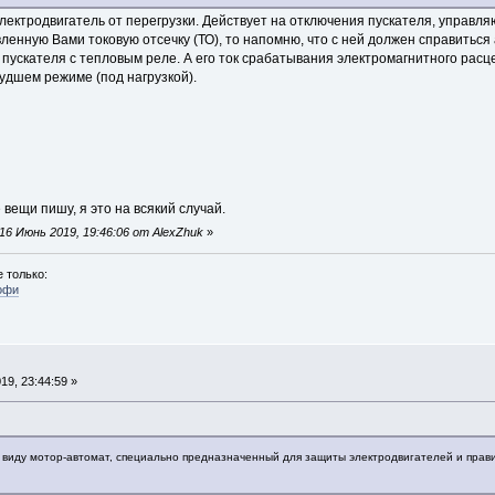
лектродвигатель от перегрузки. Действует на отключения пускателя, управл
вленную Вами токовую отсечку (ТО), то напомню, что с ней должен справить
 пускателя с тепловым реле. А его ток срабатывания электромагнитного расц
удшем режиме (под нагрузкой).
вещи пишу, я это на всякий случай.
6 Июнь 2019, 19:46:06 от AlexZhuk
»
 только:
офи
9, 23:44:59 »
в виду мотор-автомат, специально предназначенный для защиты электродвигателей и прав