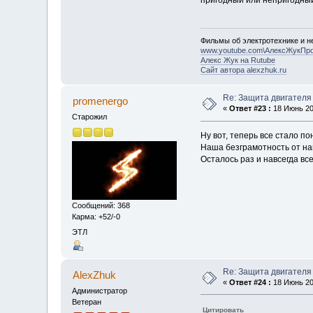
Фильмы об электротехнике и не
www.youtube.com\АлексЖукПр
Алекс Жук на Rutube
Сайт автора alexzhuk.ru
Re: Защита двигателя
promenergo
«
Ответ #23 :
18 Июнь 201
Старожил
Ну вот, теперь все стало п
Наша безграмотность от наш
Осталось раз и навсегда в
Сообщений: 368
Карма: +52/-0
ЭТЛ
Re: Защита двигателя
AlexZhuk
«
Ответ #24 :
18 Июнь 201
Администратор
Ветеран
Цитировать