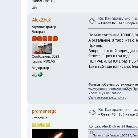
Начальник ЭТЛ
Re: Как правильно пи
AlexZhuk
«
Ответ #2 :
14 Январь 20
Администратор
Ветеран
По мне так "выше 1000В", "н
А остальное, я так считаю, 
Пример:
Вопрос - с какой периодич
Ответ: - 1 раз в три года.
Сообщений: 3029
НЕПРАВИЛЬНО! 1 раз в 36 
Карма: +301/-5
Так в таблице написано, бли
Модератор
Фильмы об электротехнике и не
www.youtube.com\АлексЖукПр
Алекс Жук на Rutube
Сайт автора alexzhuk.ru
Re: Как правильно пи
promenergo
«
Ответ #3 :
15 Январь 20
Старожил
Цитата: AlexZhuk от 14 Январь 
По мне так "выше 1000В", "ни