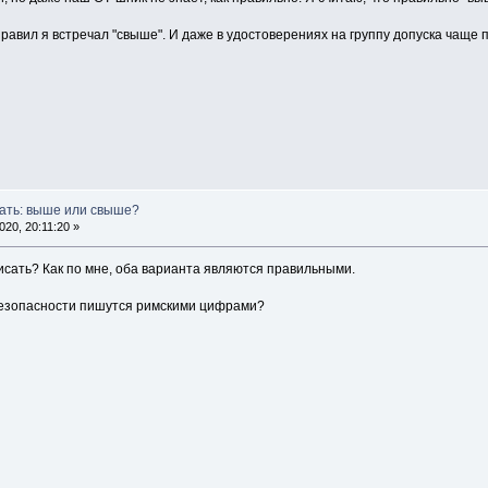
равил я встречал "свыше". И даже в удостоверениях на группу допуска чаще 
сать: выше или свыше?
20, 20:11:20 »
писать? Как по мне, оба варианта являются правильными.
безопасности пишутся римскими цифрами?