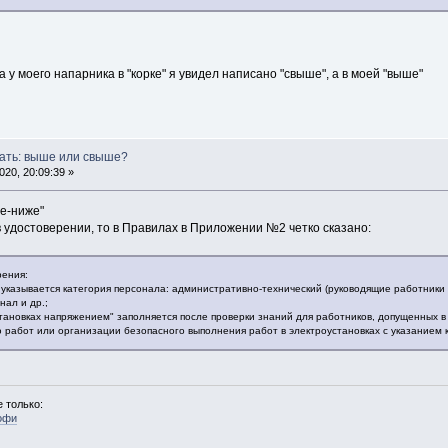
а у моего напарника в "корке" я увидел написано "свыше", а в моей "выше"
сать: выше или свыше?
20, 20:09:39 »
ше-ниже"
в удостоверении, то в Правилах в Приложении №2 четко сказано:
рения:
" указывается категория персонала: административно-технический (руководящие работники 
ал и др.;
становках напряжением" заполняется после проверки знаний для работников, допущенных 
 работ или организации безопасного выполнения работ в электроустановках с указанием 
 только:
офи