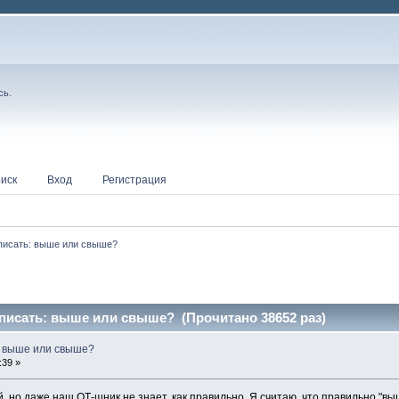
сь
.
иск
Вход
Регистрация
 писать: выше или свыше?
писать: выше или свыше? (Прочитано 38652 раз)
: выше или свыше?
:39 »
, но даже наш ОТ-шник не знает, как правильно. Я считаю, что правильно "вы