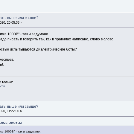
сать: выше или свыше?
20, 20:05:33 »
иже 1000В" - так и задумано.
надо писать и говорить так, как в правилах написано, слово в слово.
ностью испытываются диэлектрические боты?
месяцев.
н!.
 только:
офи
сать: выше или свыше?
20, 11:22:00 »
2020, 20:05:33
же 1000В" - так и задумано.