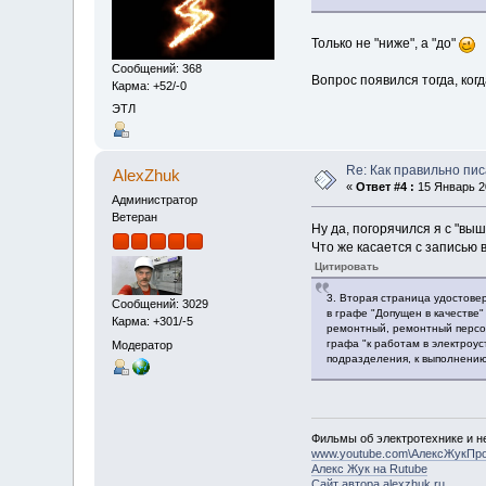
Только не "ниже", а "до"
Сообщений: 368
Вопрос появился тогда, когд
Карма: +52/-0
ЭТЛ
Re: Как правильно пи
AlexZhuk
«
Ответ #4 :
15 Январь 20
Администратор
Ветеран
Ну да, погорячился я с "вы
Что же касается с записью 
Цитировать
3. Вторая страница удостове
Сообщений: 3029
в графе "Допущен в качестве
Карма: +301/-5
ремонтный, ремонтный персон
графа "к работам в электроу
Модератор
подразделения, к выполнению
Фильмы об электротехнике и не
www.youtube.com\АлексЖукПр
Алекс Жук на Rutube
Сайт автора alexzhuk.ru