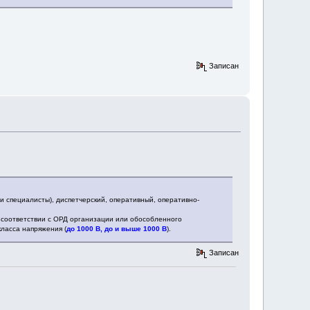
Записан
и специалисты), диспетчерский, оперативный, оперативно-
в соответствии с ОРД организации или обособленного
класса напряжения (
до 1000 В, до и выше 1000 В
).
Записан