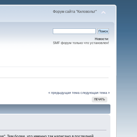
Форум сайта "Киловольт"
Новости:
SMF форум только что установлен!
« предыдущая тема
следующая тема »
ПЕЧАТЬ
ше". Тем более, что именно так написано в последней