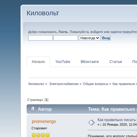
Киловольт
Добро пожаловать,
Гость
. Пожалуйста,
войдите
или
зарегистрируйте
Начало
YouTube
ВКонтакте
Статьи
По
Киловольт
»
Электроснабжение
»
Общие вопросы
»
Как правильно
Страницы: [
1
]
Автор
Тема: Как правильно 
Как правильно писать
promenergo
«
:
10 Январь 2020, 11:04
Старожил
Понимаю, что вопрос глупый