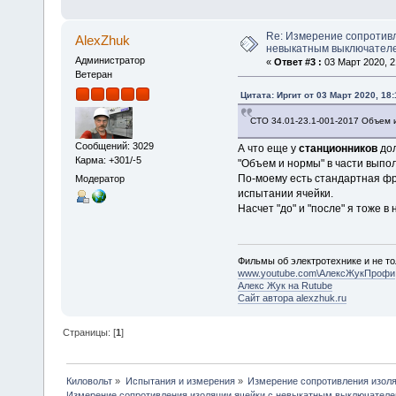
Re: Измерение сопротивл
AlexZhuk
невыкатным выключателе
Администратор
«
Ответ #3 :
03 Март 2020, 2
Ветеран
Цитата: Иргит от 03 Март 2020, 18:
СТО 34.01-23.1-001-2017 Объем и
Сообщений: 3029
А что еще у
станционников
до
Карма: +301/-5
"Объем и нормы" в части выпо
По-моему есть стандартная фр
Модератор
испытании ячейки.
Насчет "до" и "после" я тоже в
Фильмы об электротехнике и не то
www.youtube.com\АлексЖукПрофи
Алекс Жук на Rutube
Сайт автора alexzhuk.ru
Страницы: [
1
]
Киловольт
»
Испытания и измерения
»
Измерение сопротивления изол
Измерение сопротивления изоляции ячейки с невыкатным выключателе