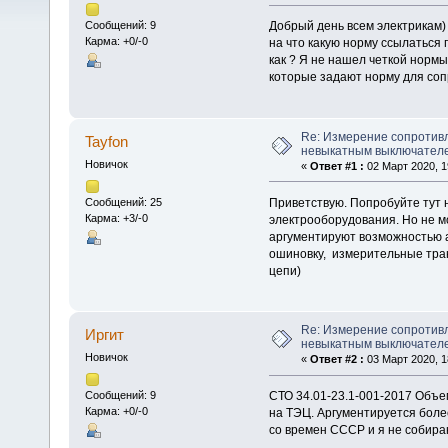
Добрый день всем электрикам)
Сообщений: 9
Карма: +0/-0
на что какую норму ссылаться 
как ? Я не нашел четкой нормы
которые задают норму для со
Re: Измерение сопротивл
Tayfon
невыкатным выключателе
Новичок
«
Ответ #1 :
02 Март 2020, 1
Приветствую. Попробуйте тут 
Сообщений: 25
Карма: +3/-0
электрооборудования. Но не мог
аргументируют возможностью а
ошиновку, измерительные тран
цепи)
Re: Измерение сопротивл
Иргит
невыкатным выключателе
Новичок
«
Ответ #2 :
03 Март 2020, 1
СТО 34.01-23.1-001-2017 Объем
Сообщений: 9
Карма: +0/-0
на ТЭЦ. Аргументируется боле
со времен СССР и я не собира